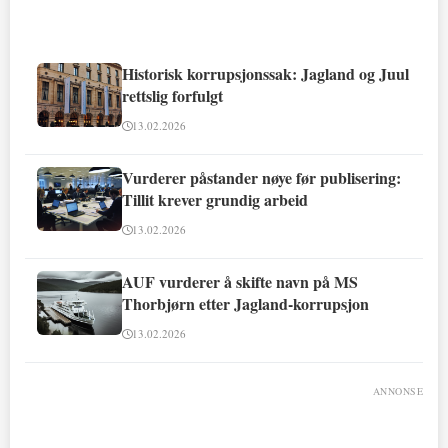
Historisk korrupsjonssak: Jagland og Juul
rettslig forfulgt
13.02.2026
Vurderer påstander nøye før publisering:
Tillit krever grundig arbeid
13.02.2026
AUF vurderer å skifte navn på MS
Thorbjørn etter Jagland-korrupsjon
13.02.2026
ANNONSE