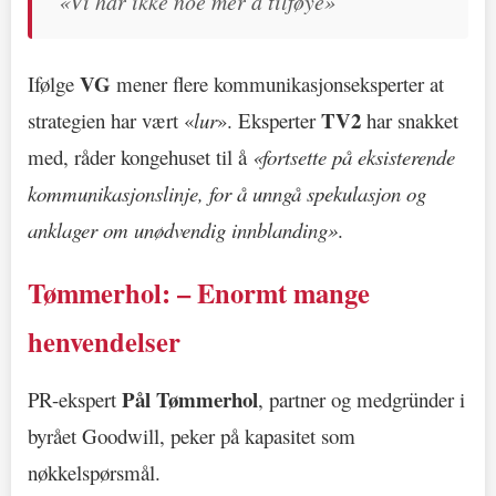
«Vi har ikke noe mer å tilføye»
VG
Ifølge
mener flere kommunikasjonseksperter at
TV2
strategien har vært «
lur
». Eksperter
har snakket
med, råder kongehuset til å
«fortsette på eksisterende
kommunikasjonslinje, for å unngå spekulasjon og
anklager om unødvendig innblanding»
.
Tømmerhol: – Enormt mange
henvendelser
Pål Tømmerhol
PR-ekspert
, partner og medgründer i
byrået Goodwill, peker på kapasitet som
nøkkelspørsmål.