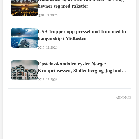
hevner seg med raketter
01.03.2026
USA trapper opp presset mot Iran med to
hangarskip i Midtøsten
13.02.2026
Epstein-skandalen ryster Norge:
Kronprinsessen, Stoltenberg og Jagland
involvert
13.02.2026
ANNONSE