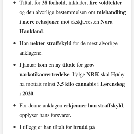
38 forhold
fire voldtekter
Tiltalt for
, inkludert
mishandling
og den alvorlige bestemmelsen om
i nære relasjoner
Nora
mot ekskjæresten
Haukland
.
nekter straffskyld
Han
for de mest alvorlige
anklagene.
ny tiltale
grov
I januar kom en
for
narkotikaovertredelse
NRK
. Ifølge
skal Høiby
3,5 kilo cannabis
Lørenskog
ha mottatt minst
i
2020
i
.
erkjenner han straffskyld
For denne anklagen
,
opplyser hans forsvarer.
brudd på
I tillegg er han tiltalt for