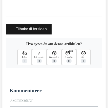
← Tilbake til forsiden
Hva synes du om denne artikkelen?
👍
⭐
😲
😴
😠
Liker
Interessant
Overrasket
Kjedelig
Sint
0
0
0
0
0
Kommentarer
0 kommentarer