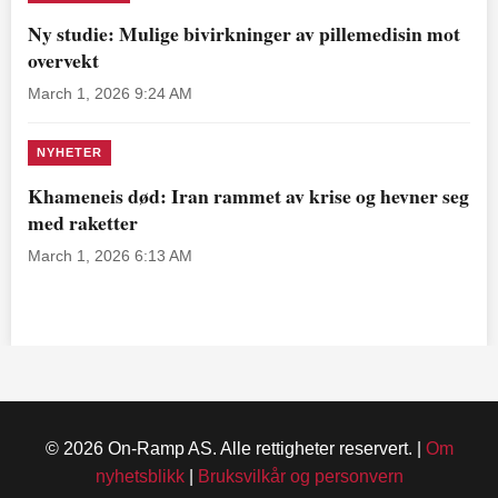
Ny studie: Mulige bivirkninger av pillemedisin mot
overvekt
March 1, 2026 9:24 AM
NYHETER
Khameneis død: Iran rammet av krise og hevner seg
med raketter
March 1, 2026 6:13 AM
© 2026 On-Ramp AS. Alle rettigheter reservert. |
Om
nyhetsblikk
|
Bruksvilkår og personvern