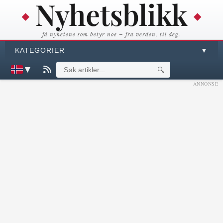
få nyhetene som betyr noe – fra verden, til deg.
KATEGORIER
▼
▼
🔍
ANNONSE