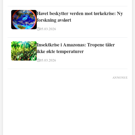
Havet beskytter verden mot tørkekrise: Ny
forskning avslørt
05.03.2026
Insektkrise i Amazonas: Tropene tåler
ikke økte temperaturer
05.03.2026
ANNONSE