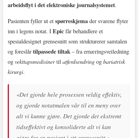
arbeidsflyt i det elektroniske journalsystemet
.
spørreskjema
Pasienten fyller ut et
der svarene flyter
Epic
inn i legens notat. I
får behandlere et
spesialdesignet grensesnitt som strukturerer samtalen
tilpassede tiltak
og foreslår
– fra ernæringsveiledning
og
vekttapsmedisiner
til
atferdsendring
og
bariatrisk
kirurgi
.
«Det gjorde hele prosessen veldig effektiv,
og gjorde notatmalen vår til en meny over
alt vi kunne gjøre. Det gjorde det ekstremt
tidseffektivt og konsoliderte alt vi kan
gjøre for en pasient i ett grensesnitt.»