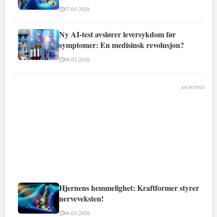
07.03.2026
Ny AI-test avslører leversykdom før
symptomer: En medisinsk revolusjon?
06.03.2026
ANNONSE
Hjernens hemmelighet: Kraftformer styrer
nerveveksten!
06.03.2026