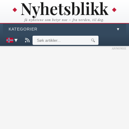
få nyhetene som betyr noe – fra verden, til deg.
KATEGORIER
▼
▼
🔍
ANNONSE