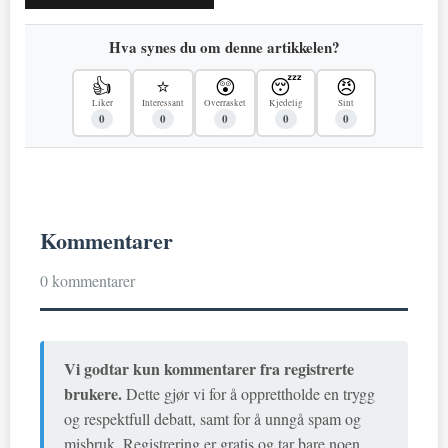
Hva synes du om denne artikkelen?
👍
⭐
😲
😴
😠
Liker
Interessant
Overrasket
Kjedelig
Sint
0
0
0
0
0
Kommentarer
0 kommentarer
Vi godtar kun kommentarer fra registrerte
brukere.
Dette gjør vi for å opprettholde en trygg
og respektfull debatt, samt for å unngå spam og
misbruk. Registrering er gratis og tar bare noen