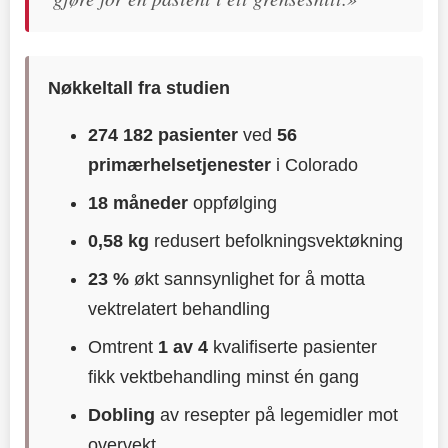
Nøkkeltall fra studien
274 182 pasienter
ved
56
primærhelsetjenester
i Colorado
18 måneder
oppfølging
0,58 kg
redusert befolkningsvektøkning
23 %
økt sannsynlighet for å motta
vektrelatert behandling
Omtrent
1 av 4
kvalifiserte pasienter
fikk vektbehandling minst én gang
Dobling
av resepter på legemidler mot
overvekt