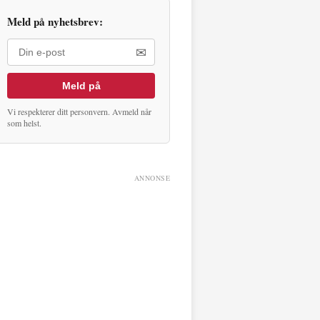
Meld på nyhetsbrev:
✉
Meld på
Vi respekterer ditt personvern. Avmeld når
som helst.
ANNONSE