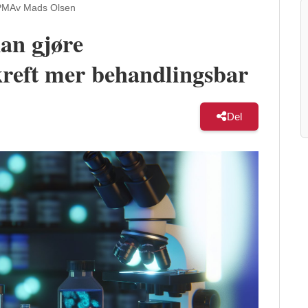
PM
Av Mads Olsen
an gjøre
kreft mer behandlingsbar
Del