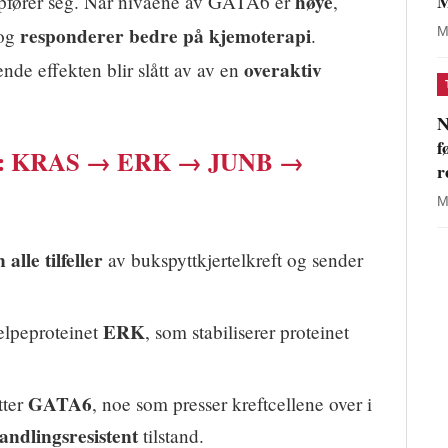
M
høye
oppfører seg. Når nivåene av GATA6 er
,
responderer bedre på kjemoterapi
 og
.
M
overaktiv
nde effekten blir slått av av en
N
f
ren»: KRAS → ERK → JUNB →
r
M
alle tilfeller
av bukspyttkjertelkreft og sender
ERK
elpeproteinet
, som stabiliserer proteinet
GATA6
tter
, noe som presser kreftcellene over i
andlingsresistent
tilstand.