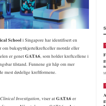
S
cal School
i Singapore har identifisert en
om bukspyttkjertelkreftceller motstår eller
F
GATA6
kelen er genet
, som holder kreftcellene i
g
ingsbar tilstand. Funnene gir håp om mer
n
de mest dødelige kreftformene.
M
A
Clinical Investigation
GATA6
, viser at
er
g