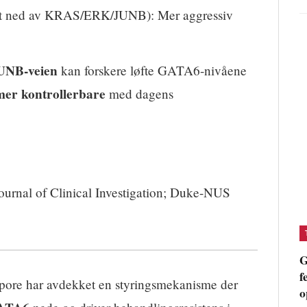
t ned av KRAS/ERK/JUNB): Mer aggressiv
NB-veien
kan forskere løfte GATA6-nivåene
 mer kontrollerbare
med dagens
ournal of Clinical Investigation; Duke-NUS
G
f
pore har avdekket en styringsmekanisme der
o