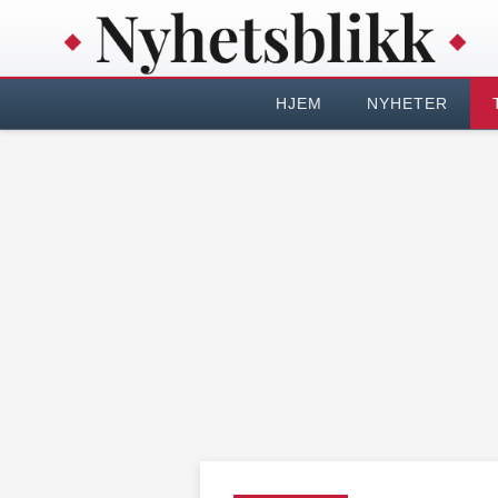
HJEM
NYHETER