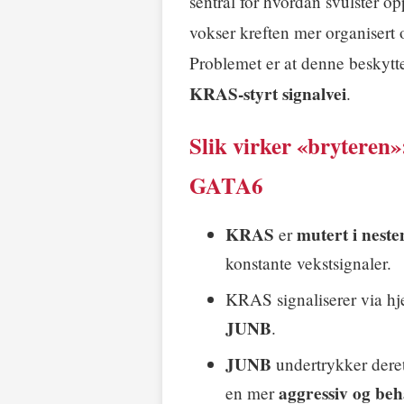
sentral for hvordan svulster 
vokser kreften mer organisert
Problemet er at denne beskytte
KRAS-styrt signalvei
.
Slik virker «bryte
GATA6
KRAS
mutert i nesten 
er
konstante vekstsignaler.
KRAS signaliserer via hj
JUNB
.
JUNB
undertrykker dere
aggressiv og beh
en mer