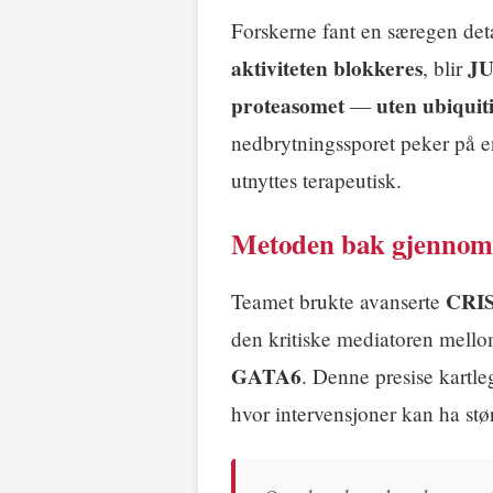
Forskerne fant en særegen det
aktiviteten blokkeres
JU
, blir
proteasomet
uten ubiquit
—
nedbrytningssporet peker på e
utnyttes terapeutisk.
Metoden bak gjennom
CRIS
Teamet brukte avanserte
den kritiske mediatoren mel
GATA6
. Denne presise kartle
hvor intervensjoner kan ha stør