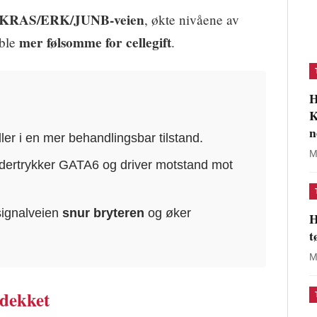
e KRAS/ERK/JUNB-veien
, økte nivåene av
mer følsomme for cellegift
 ble
.
H
K
n
ller i en mer behandlingsbar tilstand.
M
ertrykker GATA6 og driver motstand mot
signalveien
snur bryteren
og øker
H
t
M
dekket