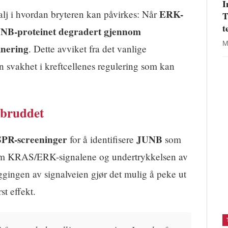
I
ERK-
alj i hvordan bryteren kan påvirkes: Når
T
t
NB-proteinet degradert gjennom
M
inering
. Dette avviket fra det vanlige
n svakhet i kreftcellenes regulering som kan
bruddet
PR-screeninger
JUNB
for å identifisere
som
lom KRAS/ERK-signalene og undertrykkelsen av
ggingen av signalveien gjør det mulig å peke ut
st effekt.