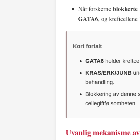
blokkert
Når forskerne
GATA6
, og kreftcellene
Kort fortalt
GATA6
holder kreftce
KRAS/ERK/JUNB
und
behandling.
Blokkering av denne 
cellegiftfølsomheten.
Uvanlig mekanisme av