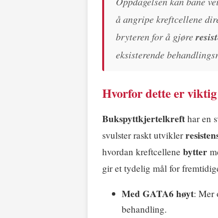
Oppdagelsen kan bane vei 
å angripe kreftcellene di
bryteren for å gjøre
resis
eksisterende behandlings
Hvorfor dette er viktig
Bukspyttkjertelkreft
har en s
resiste
svulster raskt utvikler
bytter
hvordan kreftcellene
me
gir et tydelig mål for fremtidig
Med GATA6 høyt
: Mer 
behandling.