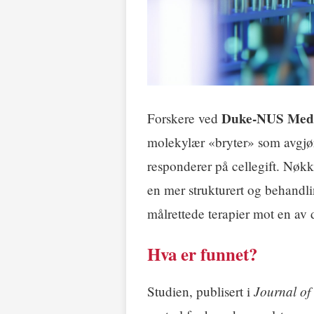
Duke-NUS Medi
Forskere ved
molekylær «bryter» som avgjør 
responderer på cellegift. Nøk
en mer strukturert og behandl
målrettede terapier mot en av 
Hva er funnet?
Journal of 
Studien, publisert i