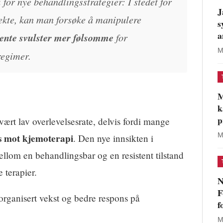
for nye behandlingsstrategier: I stedet for
J
rekte, kan man forsøke å manipulere
s
a
tente svulster mer følsomme
for
M
regimer.
M
k
p
vært lav overlevelsesrate, delvis fordi mange
M
ns mot kjemoterapi
. Den nye innsikten i
llom en behandlingsbar og en resistent tilstand
e terapier.
N
F
organisert vekst og bedre respons på
f
M