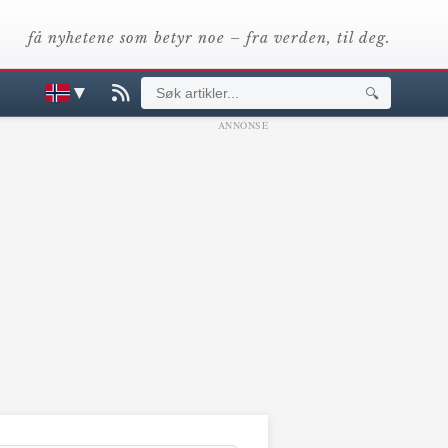
få nyhetene som betyr noe – fra verden, til deg.
▼
🔍
ANNONSE