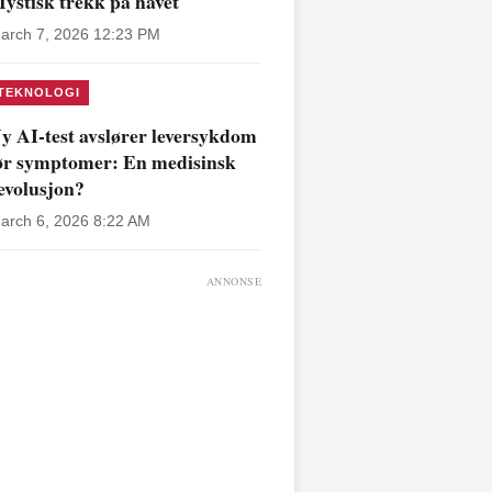
ystisk trekk på havet
arch 7, 2026 12:23 PM
TEKNOLOGI
y AI-test avslører leversykdom
ør symptomer: En medisinsk
evolusjon?
arch 6, 2026 8:22 AM
ANNONSE