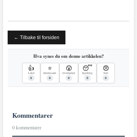
← Tilbake til forsiden
Hva synes du om denne artikkelen?
👍
⭐
😲
😴
😠
Liker
Interessant
Overrasket
Kjedelig
Sint
0
0
0
0
0
Kommentarer
0 kommentarer