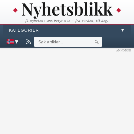
få nyhetene som betyr noe – fra verden, til deg.
KATEGORIER
▼
▼
🔍
ANNONSE