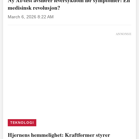
Ny AI-test avslører leversykdom før symptomer: En
medisinsk revolusjon?
March 6, 2026 8:22 AM
ANNONSE
TEKNOLOGI
Hjernens hemmelighet: Kraftformer styrer