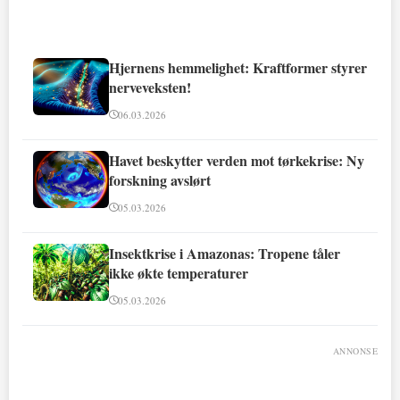
Hjernens hemmelighet: Kraftformer styrer
nerveveksten!
06.03.2026
Havet beskytter verden mot tørkekrise: Ny
forskning avslørt
05.03.2026
Insektkrise i Amazonas: Tropene tåler
ikke økte temperaturer
05.03.2026
ANNONSE