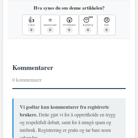
Hva synes du om denne artikkelen?
👍
⭐
😲
😴
😠
Liker
Interessant
Overrasket
Kjedelig
Sint
0
0
0
0
0
Kommentarer
0 kommentarer
Vi godtar kun kommentarer fra registrerte
brukere.
Dette gjør vi for å opprettholde en trygg
og respektfull debatt, samt for å unngå spam og
misbruk. Registrering er gratis og tar bare noen
sekunder.