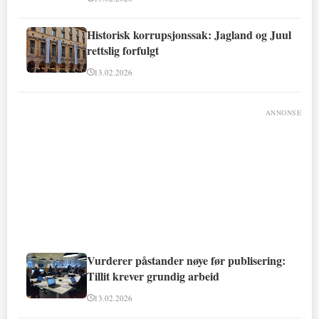
Historisk korrupsjonssak: Jagland og Juul
rettslig forfulgt
13.02.2026
ANNONSE
Vurderer påstander nøye før publisering:
Tillit krever grundig arbeid
13.02.2026