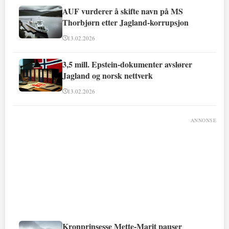
AUF vurderer å skifte navn på MS
Thorbjørn etter Jagland-korrupsjon
13.02.2026
3,5 mill. Epstein-dokumenter avslører
Jagland og norsk nettverk
13.02.2026
ANNONSE
Kronprinsesse Mette-Marit pauser