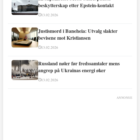
beskytterskap etter Epstein-kontakt
13.02.2026
Justismord i Baneheia: Utvalg slakter
bevisene mot Kristiansen
13.02.2026
Russland nøler før fredssamtaler mens
angrep på Ukrainas energi øker
13.02.2026
ANNONSE