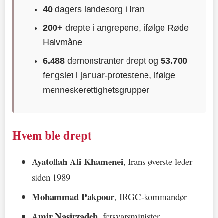
40
dagers landesorg i Iran
200+
drepte i angrepene, ifølge Røde
Halvmåne
6.488
demonstranter drept og
53.700
fengslet i januar-protestene, ifølge
menneskerettighetsgrupper
Hvem ble drept
Ayatollah Ali Khamenei
, Irans øverste leder
siden 1989
Mohammad Pakpour
, IRGC-kommandør
Amir Nasirzadeh
, forsvarsminister