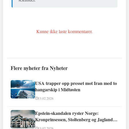
Kunne ikke laste kommentarer.
Flere nyheter fra Nyheter
USA trapper opp presset mot Iran med to
hangarskip i Midtøsten
13.02.2026
Epstein-skandalen ryster Norge:
Kronprinsessen, Stoltenberg og Jagland
involvert
13.02.2026