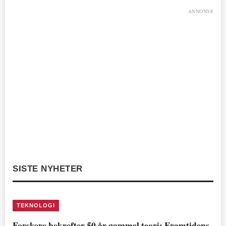
ANNONSE
SISTE NYHETER
TEKNOLOGI
Forskere bekrefter 50 år gammel teori: Framtidens