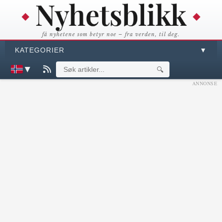
få nyhetene som betyr noe – fra verden, til deg.
KATEGORIER
▼
▼
🔍
ANNONSE