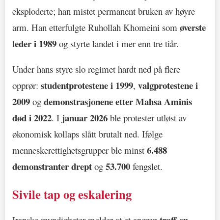
eksploderte; han mistet permanent bruken av høyre
øverste
arm. Han etterfulgte Ruhollah Khomeini som
leder i 1989
og styrte landet i mer enn tre tiår.
Under hans styre slo regimet hardt ned på flere
studentprotestene i 1999
valgprotestene i
opprør:
,
2009
demonstrasjonene etter Mahsa Aminis
og
død i 2022
januar 2026
. I
ble protester utløst av
økonomisk kollaps slått brutalt ned. Ifølge
6.488
menneskerettighetsgrupper ble minst
demonstranter drept
53.700
og
fengslet.
Sivile tap og eskalering
traff en
Iranske myndigheter melder at et angrep