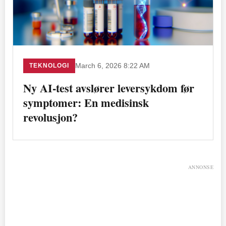
TEKNOLOGI
March 6, 2026 8:22 AM
Ny AI-test avslører leversykdom før
symptomer: En medisinsk
revolusjon?
ANNONSE