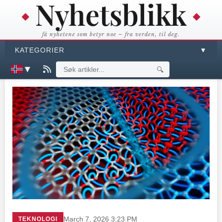
få nyhetene som betyr noe – fra verden, til deg.
KATEGORIER
▼
▼
🔍
TEKNOLOGI
March 7, 2026 3:23 PM