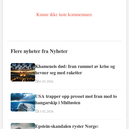
Kunne ikke laste kommentarer.
Flere nyheter fra Nyheter
Khameneis død: Iran rammet av krise og
hevner seg med raketter
01.03.2026
USA trapper opp presset mot Iran med to
hangarskip i Midtøsten
13.02.2026
Epstein-skandalen ryster Norge: