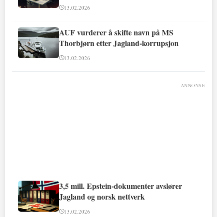
13.02.2026
AUF vurderer å skifte navn på MS
Thorbjørn etter Jagland-korrupsjon
13.02.2026
ANNONSE
3,5 mill. Epstein-dokumenter avslører
Jagland og norsk nettverk
13.02.2026