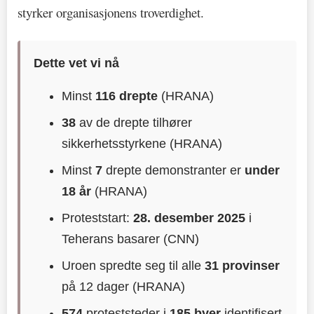
styrker organisasjonens troverdighet.
Dette vet vi nå
Minst
116 drepte
(HRANA)
38
av de drepte tilhører
sikkerhetsstyrkene (HRANA)
Minst
7
drepte demonstranter er
under
18 år
(HRANA)
Proteststart:
28. desember 2025
i
Teherans basarer (CNN)
Uroen spredte seg til alle
31 provinser
på 12 dager (HRANA)
574
proteststeder i
185 byer
identifisert