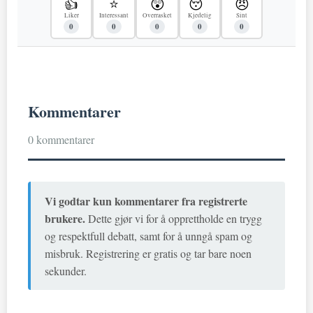
👍
⭐
😲
😴
😠
Liker
Interessant
Overrasket
Kjedelig
Sint
0
0
0
0
0
Kommentarer
0 kommentarer
Vi godtar kun kommentarer fra registrerte
brukere.
Dette gjør vi for å opprettholde en trygg
og respektfull debatt, samt for å unngå spam og
misbruk. Registrering er gratis og tar bare noen
sekunder.