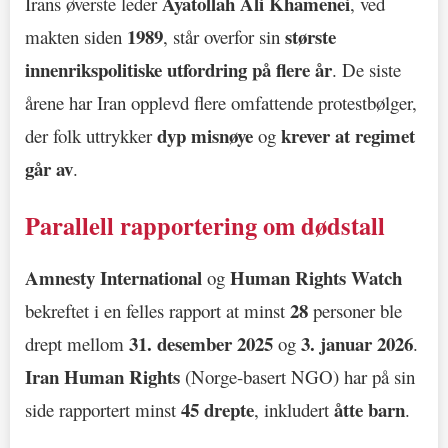
Ayatollah Ali Khamenei
Irans øverste leder
, ved
1989
største
makten siden
, står overfor sin
innenrikspolitiske utfordring på flere år
. De siste
årene har Iran opplevd flere omfattende protestbølger,
dyp misnøye
krever at regimet
der folk uttrykker
og
går av
.
Parallell rapportering om dødstall
Amnesty International
Human Rights Watch
og
28
bekreftet i en felles rapport at minst
personer ble
31. desember 2025
3. januar 2026
drept mellom
og
.
Iran Human Rights
(Norge-basert NGO) har på sin
45 drepte
åtte barn
side rapportert minst
, inkludert
.