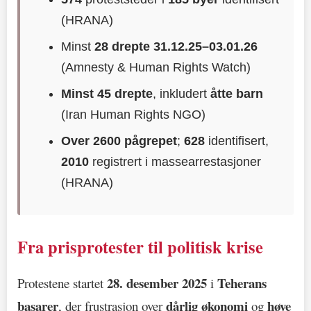
(HRANA)
Minst
28 drepte 31.12.25–03.01.26
(Amnesty & Human Rights Watch)
Minst 45 drepte
, inkludert
åtte barn
(Iran Human Rights NGO)
Over 2600 pågrepet
;
628
identifisert,
2010
registrert i massearrestasjoner
(HRANA)
Fra prisprotester til politisk krise
28. desember 2025
Teherans
Protestene startet
i
basarer
dårlig økonomi
høye
, der frustrasjon over
og