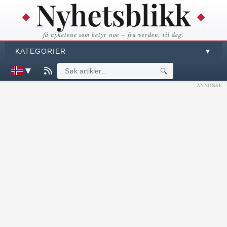
få nyhetene som betyr noe – fra verden, til deg.
KATEGORIER
▼
▼
🔍
ANNONSE