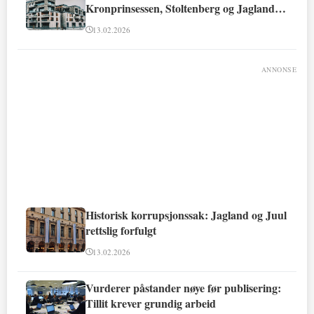
Kronprinsessen, Stoltenberg og Jagland
involvert
13.02.2026
ANNONSE
Historisk korrupsjonssak: Jagland og Juul
rettslig forfulgt
13.02.2026
Vurderer påstander nøye før publisering:
Tillit krever grundig arbeid