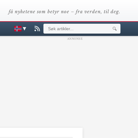
få nyhetene som betyr noe – fra verden, til deg.
▼
🔍
ANNONSE