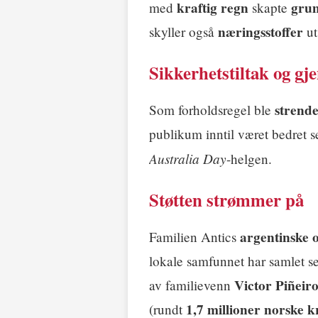
kraftig regn
gru
med
skapte
næringsstoffer
skyller også
ut
Sikkerhetstiltak og gj
strende
Som forholdsregel ble
publikum inntil været bedret 
Australia Day
-helgen.
Støtten strømmer på
argentinske 
Familien Antics
lokale samfunnet har samlet se
Victor Piñeir
av familievenn
1,7 millioner norske 
(rundt