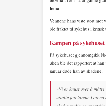
oksehai
. Den 12 år gamle gut
bena
.
Vennene hans viste stort mot 
ble fraktet til sykehus i kritisk 
Kampen på sykehuset
På sykehuset gjennomgikk Nico
uken ble det rapportert at han
januar døde han av skadene.
«Vi er knust over å måtte 
uttalte foreldrene Lorena
glad, vennlig og sportslig