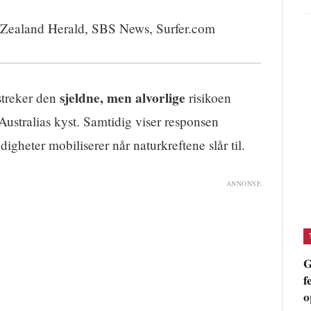
ealand Herald, SBS News, Surfer.com
sjeldne, men alvorlige
streker den
risikoen
Australias kyst. Samtidig viser responsen
heter mobiliserer når naturkreftene slår til.
ANNONSE
G
f
o