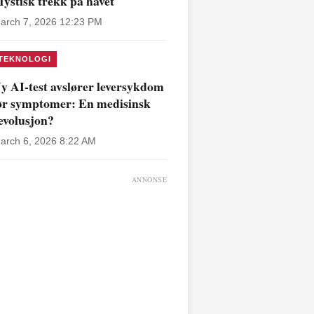
ystisk trekk på havet
arch 7, 2026 12:23 PM
TEKNOLOGI
y AI-test avslører leversykdom
ør symptomer: En medisinsk
evolusjon?
arch 6, 2026 8:22 AM
ANNONSE