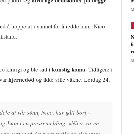
alvorlige beinskader på begge
M
ten pådro seg
M
ved å hoppe ut i vannet for å redde ham. Nico
tilstand.
N
f
r
M
kunstig koma
 kirurgi og ble satt i
. Tidligere i
hjernedød
 var
og ikke ville våkne. Lørdag 24.
dele at vår sønn, Nico, har gått bort,»
 og Juan i en pressemelding. «Nico var en
 ung gutt med det mest snille og sjenerøse