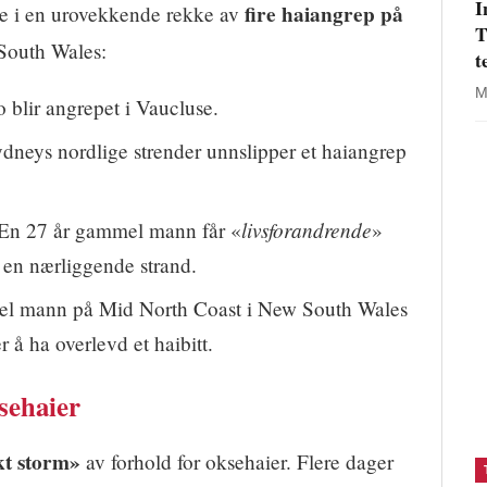
I
fire haiangrep på
te i en urovekkende rekke av
T
South Wales:
t
M
 blir angrepet i Vaucluse.
dneys nordlige strender unnslipper et haiangrep
livsforandrende
En 27 år gammel mann får «
»
 en nærliggende strand.
l mann på Mid North Coast i New South Wales
er å ha overlevd et haibitt.
sehaier
kt storm»
av forhold for oksehaier. Flere dager