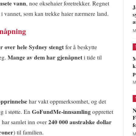
msete vann
, noe oksehaier foretrekker. Regnet
J
 i vannet, som kan trekke haier nærmere land.
s
a
enåpning
M
r over hele Sydney stengt
for å beskytte
Mange av dem har gjenåpnet
seg.
i tide til
M
k
p
M
opprinnelse
har vakt oppmerksomhet, og det
N
GoFundMe-innsamling
g i støtte. En
opprettet
F
o
240 000 australske dollar
har samlet inn over
f
kroner
) til familien.
M