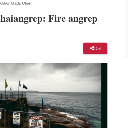
 AM
Av Mads Olsen
 haiangrep: Fire angrep
Del