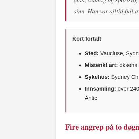
sinn. Han var alltid full a
Kort fortalt
Sted:
Vaucluse, Sydne
Mistenkt art:
oksehai
Sykehus:
Sydney Chil
Innsamling:
over 240 
Antic
Fire angrep på to døg