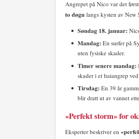
Angrepet på Nico var det førs
to døgn
langs kysten av New 
Søndag 18. januar:
Nico
Mandag:
En surfer på Sy
uten fysiske skader.
Timer senere mandag:
skader i et haiangrep ved
Tirsdag:
En 39 år gamme
blir dratt ut av vannet ett
«Perfekt storm» for ok
«perfe
Eksperter beskriver en