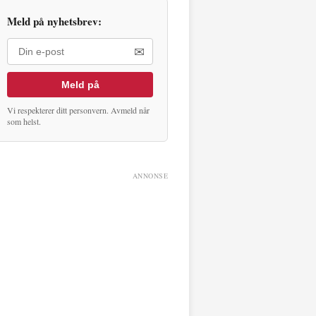
Meld på nyhetsbrev:
✉
Meld på
Vi respekterer ditt personvern. Avmeld når
som helst.
ANNONSE