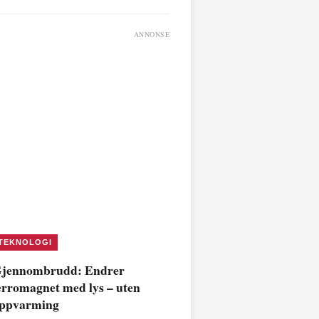
ANNONSE
TEKNOLOGI
jennombrudd: Endrer
erromagnet med lys – uten
ppvarming