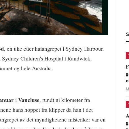
S
ød
, en uke etter haiangrepet i Sydney Harbour.
 Sydney Children's Hospital i Randwick.
F
unnet og hele Australia.
g
n
M
januar
Vaucluse
i
, rundt ni kilometer fra
ene hans hoppet fra klipper da han i det
A
 angrepet av det myndighetene mistenker var en
g