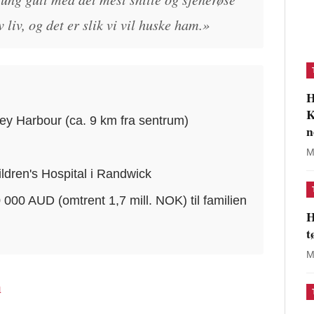
v liv, og det er slik vi vil huske ham.»
H
K
y Harbour (ca. 9 km fra sentrum)
n
M
dren's Hospital i Randwick
000 AUD (omtrent 1,7 mill. NOK) til familien
H
t
M
n