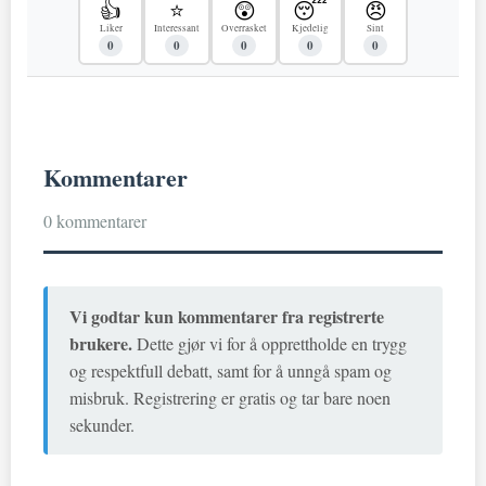
👍
⭐
😲
😴
😠
Liker
Interessant
Overrasket
Kjedelig
Sint
0
0
0
0
0
Kommentarer
0 kommentarer
Vi godtar kun kommentarer fra registrerte
brukere.
Dette gjør vi for å opprettholde en trygg
og respektfull debatt, samt for å unngå spam og
misbruk. Registrering er gratis og tar bare noen
sekunder.