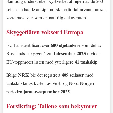
ingen
Samtidig understreker Kystverket at
av de 260
seilasene hadde anløp i norsk territorialfarvann, utover
korte passasjer som en naturlig del av ruten.
Skyggeflåten vokser i Europa
600 oljetankere
EU har identifisert over
som del av
desember 2025
Russlands «skyggeflåte». I
utvidet
41 tankskip
EU-toppmøtet listen med ytterligere
.
NRK
409 seilaser
Ifølge
ble det registrert
med
tankskip langs kysten av Vest- og Nord-Norge i
januar–september 2025
perioden
.
Forsikring: Tallene som bekymrer