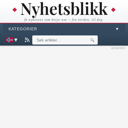
få nyhetene som betyr noe – fra verden, til deg.
KATEGORIER
▼
▼
🔍
ANNONSE