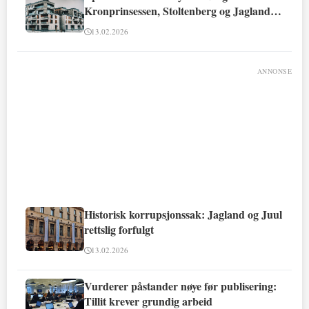
Kronprinsessen, Stoltenberg og Jagland
involvert
13.02.2026
ANNONSE
Historisk korrupsjonssak: Jagland og Juul
rettslig forfulgt
13.02.2026
Vurderer påstander nøye før publisering:
Tillit krever grundig arbeid