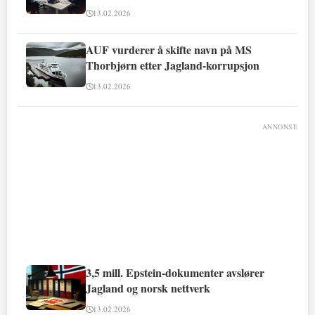
13.02.2026
AUF vurderer å skifte navn på MS
Thorbjørn etter Jagland-korrupsjon
13.02.2026
ANNONSE
3,5 mill. Epstein-dokumenter avslører
Jagland og norsk nettverk
13.02.2026