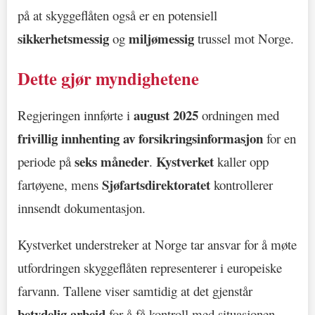
på at skyggeflåten også er en potensiell
sikkerhetsmessig
miljømessig
og
trussel mot Norge.
Dette gjør myndighetene
august 2025
Regjeringen innførte i
ordningen med
frivillig innhenting av forsikringsinformasjon
for en
seks måneder
Kystverket
periode på
.
kaller opp
Sjøfartsdirektoratet
fartøyene, mens
kontrollerer
innsendt dokumentasjon.
Kystverket understreker at Norge tar ansvar for å møte
utfordringen skyggeflåten representerer i europeiske
farvann. Tallene viser samtidig at det gjenstår
betydelig arbeid
for å få kontroll med situasjonen