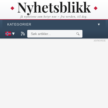
få nyhetene som betyr noe – fra verden, til deg.
KATEGORIER
▼
▼
🔍
ANNONSE