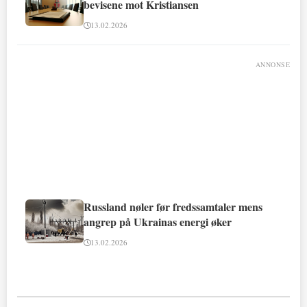
bevisene mot Kristiansen
13.02.2026
ANNONSE
Russland nøler før fredssamtaler mens
angrep på Ukrainas energi øker
13.02.2026