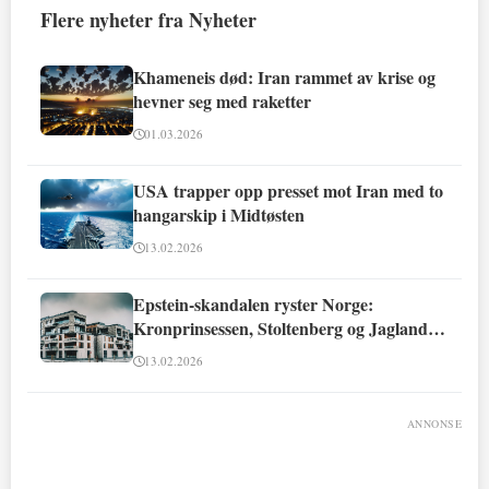
Flere nyheter fra Nyheter
Khameneis død: Iran rammet av krise og
hevner seg med raketter
01.03.2026
USA trapper opp presset mot Iran med to
hangarskip i Midtøsten
13.02.2026
Epstein-skandalen ryster Norge:
Kronprinsessen, Stoltenberg og Jagland
involvert
13.02.2026
ANNONSE