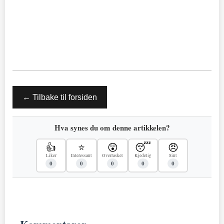
← Tilbake til forsiden
Hva synes du om denne artikkelen?
👍
⭐
😲
😴
😠
Liker
Interessant
Overrasket
Kjedelig
Sint
0
0
0
0
0