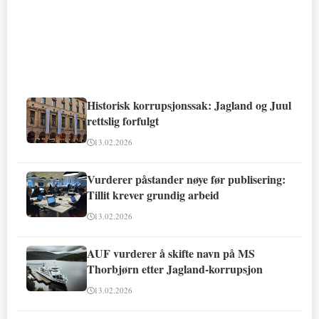
Historisk korrupsjonssak: Jagland og Juul
rettslig forfulgt
13.02.2026
Vurderer påstander nøye før publisering:
Tillit krever grundig arbeid
13.02.2026
AUF vurderer å skifte navn på MS
Thorbjørn etter Jagland-korrupsjon
13.02.2026