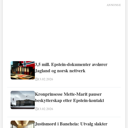
ANNONSE
3,5 mill. Epstein-dokumenter avslører
Jagland og norsk nettverk
13.02.2026
Kronprinsesse Mette-Marit pauser
beskytterskap etter Epstein-kontakt
13.02.2026
Justismord i Baneheia: Utvalg slakter