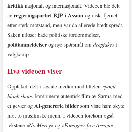
kritikk
nasjonalt og internasjonalt. Videoen ble delt
regjeringspartiet BJP i Assam
av
og raskt fjernet
etter sterk motstand, men var da allerede bredt spredt.
Saken utløser både politiske fordømmelser,
politianmeldelser
og nye spørsmål om
deepfakes
i
valgkamp.
Hva videoen viser
Opptaket, delt i sosiale medier med tittelen
«point
blank shot»
, kombinerte autentisk film av Sarma med
AI-genererte bilder
et gevær og
som viste ham skyte
mot to muslimske menn. I videoen forekom også
tekstene
«No Mercy»
og
«Foreigner free Assam»
.