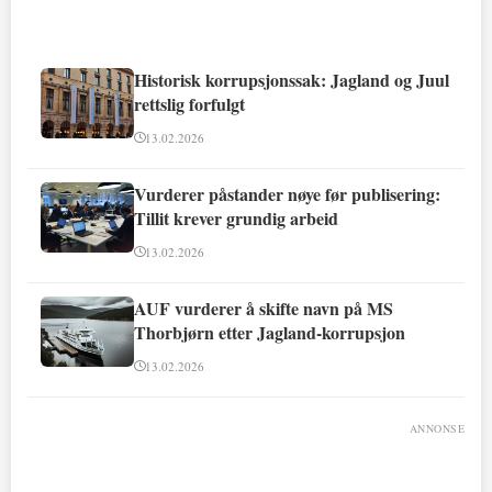
Historisk korrupsjonssak: Jagland og Juul
rettslig forfulgt
13.02.2026
Vurderer påstander nøye før publisering:
Tillit krever grundig arbeid
13.02.2026
AUF vurderer å skifte navn på MS
Thorbjørn etter Jagland-korrupsjon
13.02.2026
ANNONSE