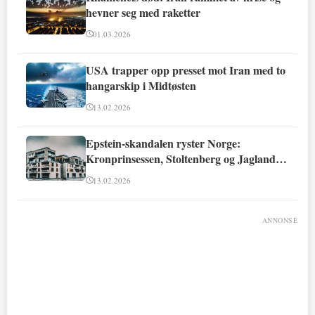
hevner seg med raketter
01.03.2026
USA trapper opp presset mot Iran med to
hangarskip i Midtøsten
13.02.2026
Epstein-skandalen ryster Norge:
Kronprinsessen, Stoltenberg og Jagland
involvert
13.02.2026
ANNONSE