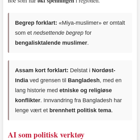
økt spenningen
noe som har
i regionen.
Begrep forklart:
«Miya-muslimer» er omtalt
som et
nedsettende begrep
for
bengalisktalende muslimer
.
Assam kort forklart:
Delstat i
Nordøst-
India
ved grensen til
Bangladesh
, med en
lang historie med
etniske og religiøse
konflikter
. Innvandring fra Bangladesh har
lenge vært et
brennhett politisk tema
.
AI som politisk verktøy