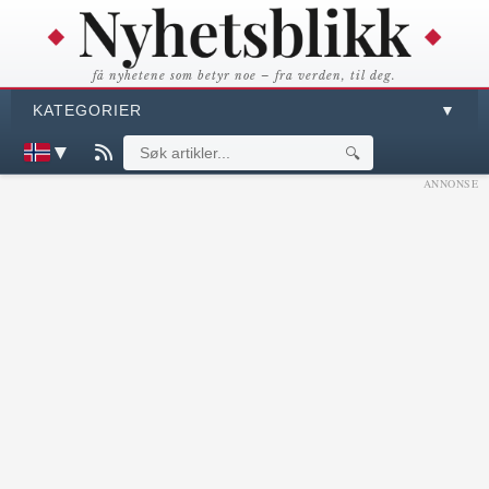
få nyhetene som betyr noe – fra verden, til deg.
KATEGORIER
▼
▼
🔍
ANNONSE