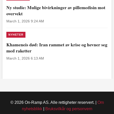
Ny studie: Mulige bivirkninger av pillemedisin mot
overvekt
March 1, 2026 9:24 AM
NYHETER
Khameneis død: Iran rammet av krise og hevner seg
med raketter
March 1, 2026 6:13 AM
© 2026 On-Ramp AS. Alle rettigheter reservert. |
Om
nyhetsblikk
|
Bruksvilkår og personvern