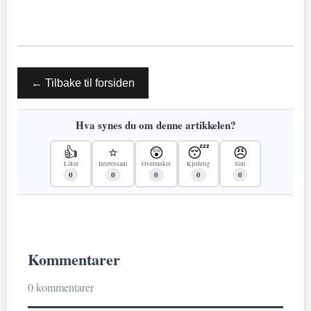
← Tilbake til forsiden
Hva synes du om denne artikkelen?
👍
⭐
😲
😴
😠
Liker
Interessant
Overrasket
Kjedelig
Sint
0
0
0
0
0
Kommentarer
0 kommentarer