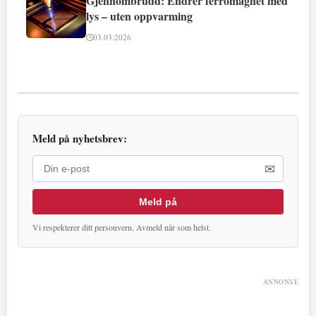
Gjennombrudd: Endrer ferromagnet med
lys – uten oppvarming
03.03.2026
Meld på nyhetsbrev:
✉
Meld på
Vi respekterer ditt personvern. Avmeld når som helst.
ANNONSE