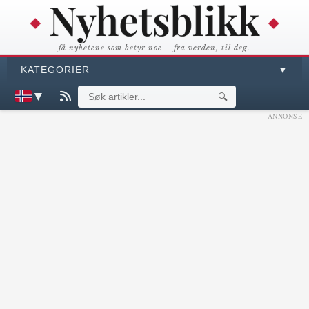
få nyhetene som betyr noe – fra verden, til deg.
KATEGORIER
▼
▼
🔍
ANNONSE