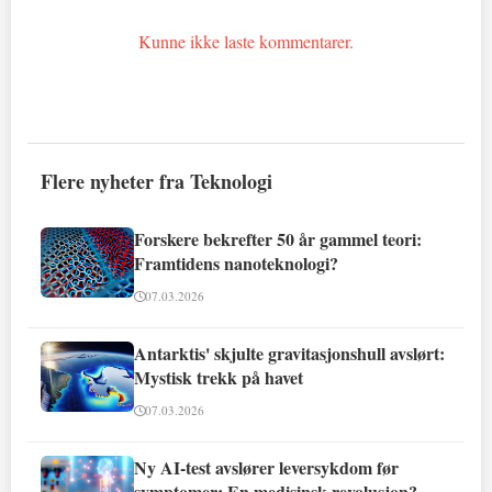
Kunne ikke laste kommentarer.
Flere nyheter fra Teknologi
Forskere bekrefter 50 år gammel teori:
Framtidens nanoteknologi?
07.03.2026
Antarktis' skjulte gravitasjonshull avslørt:
Mystisk trekk på havet
07.03.2026
Ny AI-test avslører leversykdom før
symptomer: En medisinsk revolusjon?