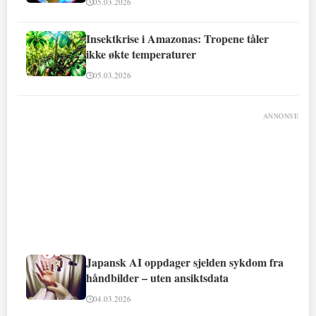
05.03.2026
Insektkrise i Amazonas: Tropene tåler
ikke økte temperaturer
05.03.2026
ANNONSE
Japansk AI oppdager sjelden sykdom fra
håndbilder – uten ansiktsdata
04.03.2026