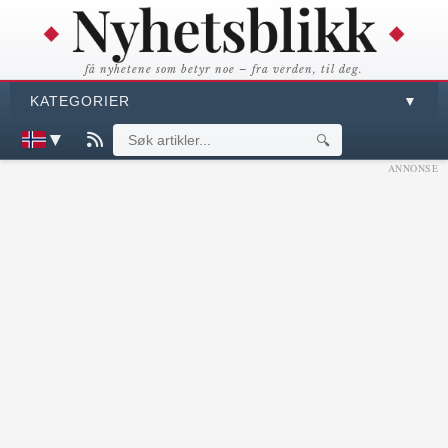
få nyhetene som betyr noe – fra verden, til deg.
KATEGORIER
▼
▼
🔍
ANNONSE