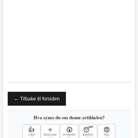
← Tilbake til forsiden
Hva synes du om denne artikkelen?
👍
⭐
😲
😴
😠
Liker
Interessant
Overrasket
Kjedelig
Sint