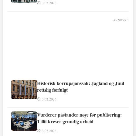
involvert
13.02.2026
ANNONSE
Historisk korrupsjonssak: Jagland og Juul
rettslig forfulgt
13.02.2026
Vurderer påstander nøye før publisering:
Tillit krever grundig arbeid
13.02.2026