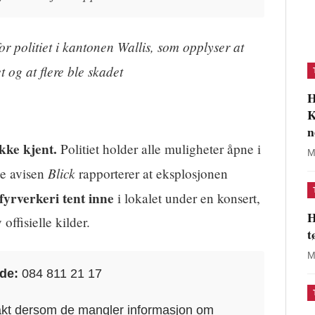
 politiet i kantonen Wallis, som opplyser at
t og at flere ble skadet
H
K
n
kke kjent.
Politiet holder alle muligheter åpne i
M
Blick
ke avisen
rapporterer at eksplosjonen
fyrverkeri tent inne
i lokalet under en konsert,
H
 offisielle kilder.
t
M
nde:
084 811 21 17
ntakt dersom de mangler informasjon om