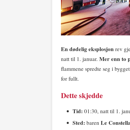
En dødelig eksplosjon
rev gj
Mer enn to p
natt til 1. januar.
flammene spredte seg i bygge
for fullt.
Dette skjedde
Tid:
01:30, natt til 1. jan
Sted:
Le Constell
baren