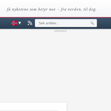
få nyhetene som betyr noe – fra verden, til deg.
▼
🔍
ANNONSE