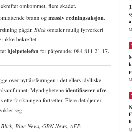
bekreftet omkommet, flere skadet.
J
s
massiv redningsaksjon
n omfattende brann og
.
a
Blick
orskning pågår.
omtaler mulig fyrverkeri
M
er ikke bekreftet.
hjelpetelefon
tet
for pårørende: 084 811 21 17.
M
k
p
 over nyttårsfeiringen i det ellers idylliske
M
identifiserer ofre
lokalsamfunnet. Myndighetene
 etterforskningen fortsetter. Flere detaljer er
N
vikler seg.
F
f
, Blick, Blue News, GBN News, AFP.
M