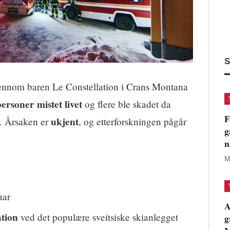
S
ennom baren Le Constellation i Crans Montana
ersoner mistet livet
og flere ble skadet da
F
ukjent
t. Årsaken er
, og etterforskningen pågår
g
n
M
uar
A
ation
ved det populære sveitsiske skianlegget
g