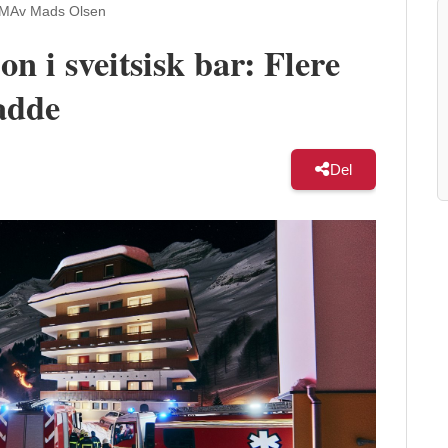
AM
Av Mads Olsen
on i sveitsisk bar: Flere
adde
Del