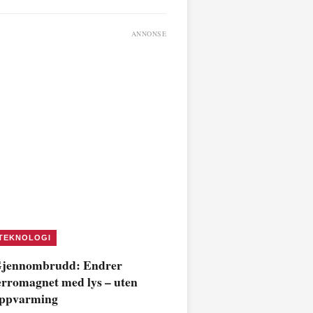
ANNONSE
TEKNOLOGI
jennombrudd: Endrer
erromagnet med lys – uten
ppvarming