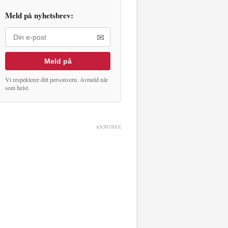
Meld på nyhetsbrev:
✉
Meld på
Vi respekterer ditt personvern. Avmeld når
som helst.
ANNONSE