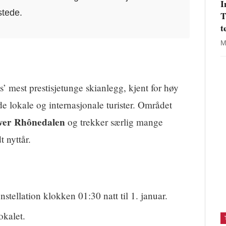
I
stede.
T
t
M
s’ mest prestisjetunge skianlegg, kjent for høy
e lokale og internasjonale turister. Området
 over Rhônedalen
og trekker særlig mange
 nyttår.
stellation klokken 01:30 natt til 1. januar.
okalet.