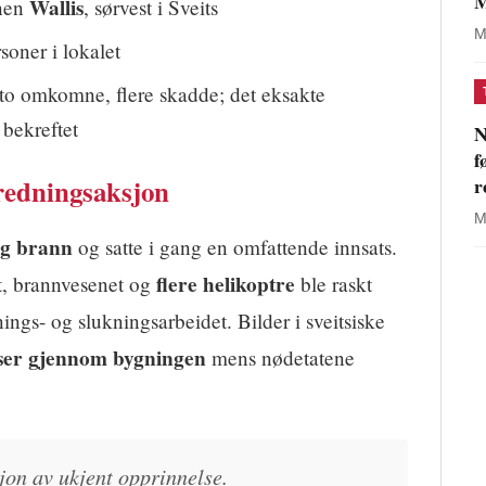
M
Wallis
nen
, sørvest i Sveits
M
oner i lokalet
o omkomne, flere skadde; det eksakte
t bekreftet
N
f
 redningsaksjon
r
M
ig brann
og satte i gang en omfattende innsats.
flere helikoptre
, brannvesenet og
ble raskt
ednings- og slukningsarbeidet. Bilder i sveitsiske
ser gjennom bygningen
mens nødetatene
jon av ukjent opprinnelse.