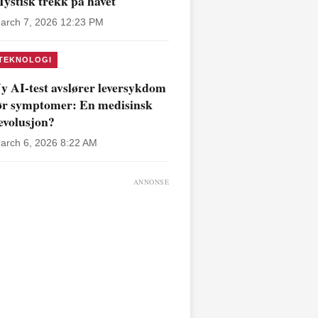
ystisk trekk på havet
arch 7, 2026 12:23 PM
TEKNOLOGI
y AI-test avslører leversykdom
ør symptomer: En medisinsk
evolusjon?
arch 6, 2026 8:22 AM
ANNONSE