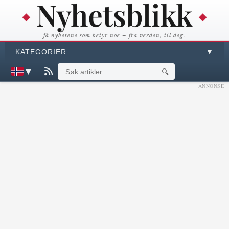
få nyhetene som betyr noe – fra verden, til deg.
KATEGORIER
▼
▼
🔍
ANNONSE