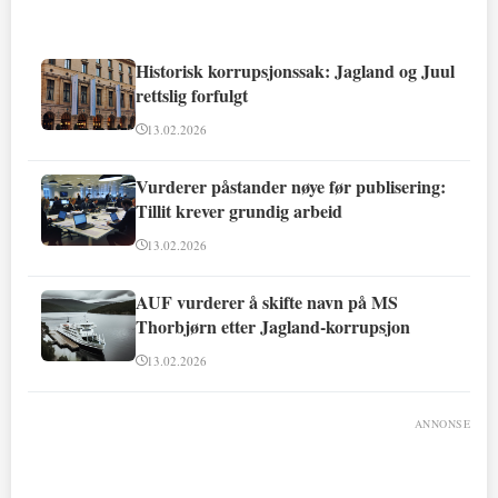
Historisk korrupsjonssak: Jagland og Juul
rettslig forfulgt
13.02.2026
Vurderer påstander nøye før publisering:
Tillit krever grundig arbeid
13.02.2026
AUF vurderer å skifte navn på MS
Thorbjørn etter Jagland-korrupsjon
13.02.2026
ANNONSE