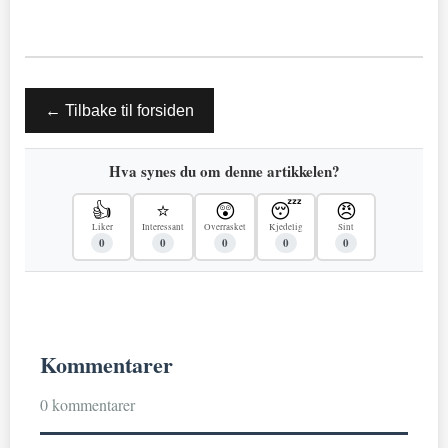
← Tilbake til forsiden
Hva synes du om denne artikkelen?
👍
⭐
😲
😴
😠
Liker
Interessant
Overrasket
Kjedelig
Sint
0
0
0
0
0
Kommentarer
0 kommentarer