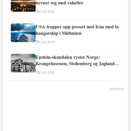
hevner seg med raketter
01.03.2026
USA trapper opp presset mot Iran med to
hangarskip i Midtøsten
13.02.2026
Epstein-skandalen ryster Norge:
Kronprinsessen, Stoltenberg og Jagland
involvert
13.02.2026
ANNONSE