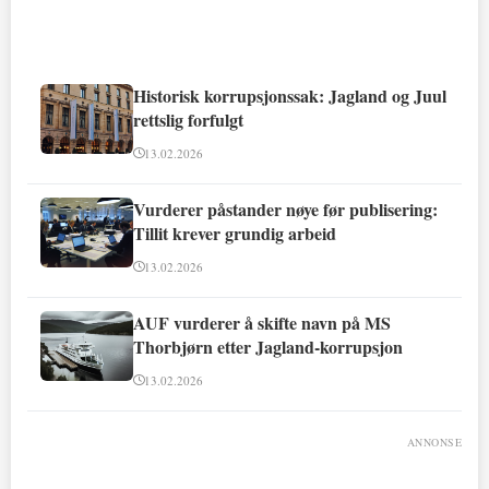
Historisk korrupsjonssak: Jagland og Juul
rettslig forfulgt
13.02.2026
Vurderer påstander nøye før publisering:
Tillit krever grundig arbeid
13.02.2026
AUF vurderer å skifte navn på MS
Thorbjørn etter Jagland-korrupsjon
13.02.2026
ANNONSE