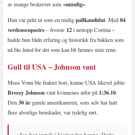
«umulig»
av mange beskrevet som
.
pallkandidat
84
Hun var pekt ut som en mulig
. Med
verdenscupseire
12
– hvorav
i nettopp Cortina –
hadde hun både erfaring og historikk fra bakken som
nå ble åsted for det som kan bli hennes siste renn.
Gull til USA – Johnson vant
Mens Vonn ble fraktet bort, kunne USA likevel juble:
Breezy Johnson
1:36.10
vant kvinnenes utfor på
.
30 år
Den
gamle amerikaneren, som selv har hatt
flere alvorlige benskader, var tydelig rørt.
«Jeg har vondt i hjertet for henne. Dette