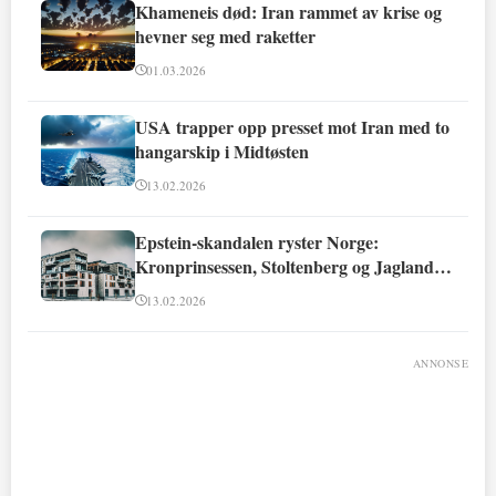
Khameneis død: Iran rammet av krise og
hevner seg med raketter
01.03.2026
USA trapper opp presset mot Iran med to
hangarskip i Midtøsten
13.02.2026
Epstein-skandalen ryster Norge:
Kronprinsessen, Stoltenberg og Jagland
involvert
13.02.2026
ANNONSE