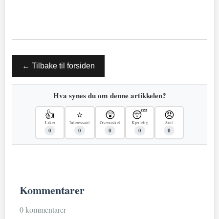
← Tilbake til forsiden
Hva synes du om denne artikkelen?
👍
⭐
😲
😴
😠
Liker
Interessant
Overrasket
Kjedelig
Sint
0
0
0
0
0
Kommentarer
0 kommentarer