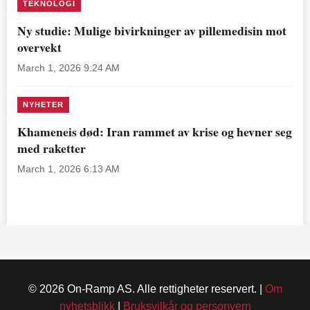
TEKNOLOGI
Ny studie: Mulige bivirkninger av pillemedisin mot
overvekt
March 1, 2026 9:24 AM
NYHETER
Khameneis død: Iran rammet av krise og hevner seg
med raketter
March 1, 2026 6:13 AM
© 2026 On-Ramp AS. Alle rettigheter reservert. |
Om
nyhetsblikk
|
Bruksvilkår og personvern