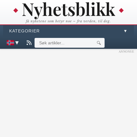
få nyhetene som betyr noe – fra verden, til deg.
KATEGORIER
▼
▼
🔍
ANNONSE