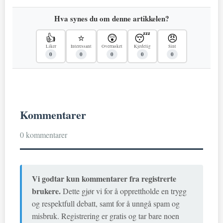
Hva synes du om denne artikkelen?
👍
⭐
😲
😴
😠
Liker
Interessant
Overrasket
Kjedelig
Sint
0
0
0
0
0
Kommentarer
0 kommentarer
Vi godtar kun kommentarer fra registrerte
brukere.
Dette gjør vi for å opprettholde en trygg
og respektfull debatt, samt for å unngå spam og
misbruk. Registrering er gratis og tar bare noen