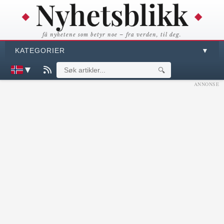
få nyhetene som betyr noe – fra verden, til deg.
KATEGORIER
▼
▼
🔍
ANNONSE