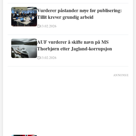
Vurderer påstander nøye før publisering:
Tillit krever grundig arbeid
13.02.2026
AUF vurderer å skifte navn på MS
Thorbjørn etter Jagland-korrupsjon
13.02.2026
ANNONSE