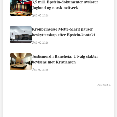
3,5 mill. Epstein-dokumenter avslører
Jagland og norsk nettverk
13.02.2026
Kronprinsesse Mette-Marit pauser
beskytterskap etter Epstein-kontakt
13.02.2026
Justismord i Baneheia: Utvalg slakter
bevisene mot Kristiansen
13.02.2026
ANNONSE