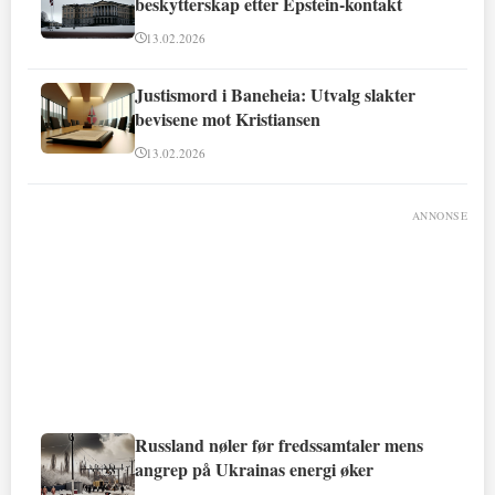
beskytterskap etter Epstein-kontakt
13.02.2026
Justismord i Baneheia: Utvalg slakter
bevisene mot Kristiansen
13.02.2026
ANNONSE
Russland nøler før fredssamtaler mens
angrep på Ukrainas energi øker