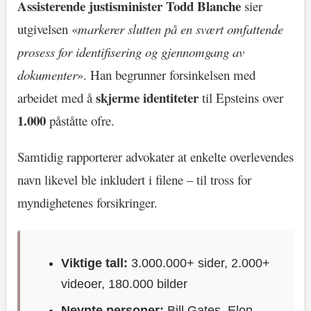
Assisterende justisminister Todd Blanche
sier
utgivelsen «
markerer slutten på en svært omfattende
prosess for identifisering og gjennomgang av
dokumenter
». Han begrunner forsinkelsen med
skjerme identiteter
arbeidet med å
til Epsteins over
1.000
påståtte ofre.
Samtidig rapporterer advokater at enkelte overlevendes
navn likevel ble inkludert i filene – til tross for
myndighetenes forsikringer.
Viktige tall:
3.000.000+ sider, 2.000+
videoer, 180.000 bilder
Nevnte personer:
Bill Gates, Elon