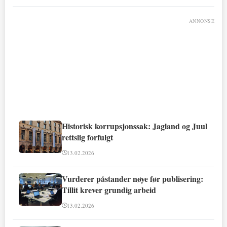
ANNONSE
Historisk korrupsjonssak: Jagland og Juul
rettslig forfulgt
13.02.2026
Vurderer påstander nøye før publisering:
Tillit krever grundig arbeid
13.02.2026