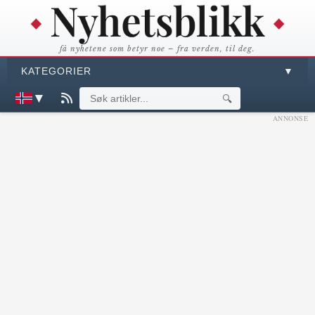
få nyhetene som betyr noe – fra verden, til deg.
KATEGORIER
▼
▼
🔍
ANNONSE