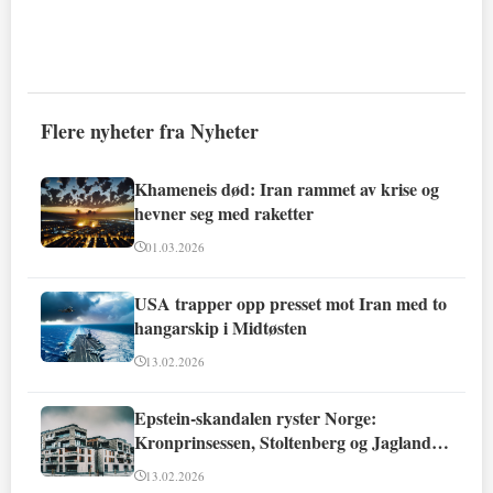
Flere nyheter fra Nyheter
Khameneis død: Iran rammet av krise og
hevner seg med raketter
01.03.2026
USA trapper opp presset mot Iran med to
hangarskip i Midtøsten
13.02.2026
Epstein-skandalen ryster Norge:
Kronprinsessen, Stoltenberg og Jagland
involvert
13.02.2026