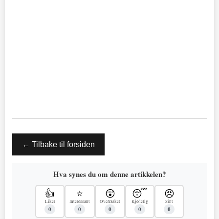
← Tilbake til forsiden
Hva synes du om denne artikkelen?
👍
⭐
😲
😴
😠
Liker
Interessant
Overrasket
Kjedelig
Sint
0
0
0
0
0