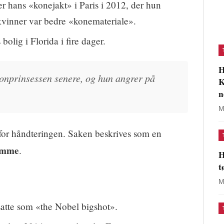
r hans «konejakt» i Paris i 2012, der hun
 kvinner var bedre «konemateriale».
bolig i Florida i fire dager.
H
kronprinsessen senere, og hun angrer på
K
n
M
rt for håndteringen. Saken beskrives som en
ømme
.
H
t
M
satte som «the Nobel bigshot».