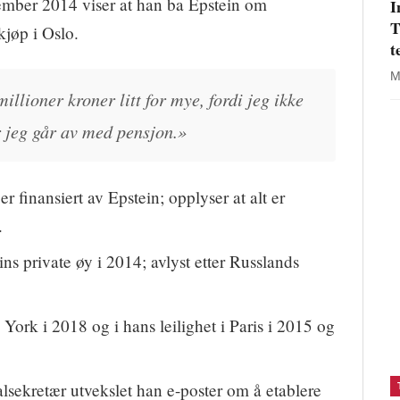
tember 2014 viser at han ba Epstein om
I
T
kjøp i Oslo.
t
M
illioner kroner litt for mye, fordi jeg ikke
 jeg går av med pensjon.»
 finansiert av Epstein; opplyser at alt er
.
eins private øy i 2014; avlyst etter Russlands
ork i 2018 og i hans leilighet i Paris i 2015 og
sekretær utvekslet han e-poster om å etablere