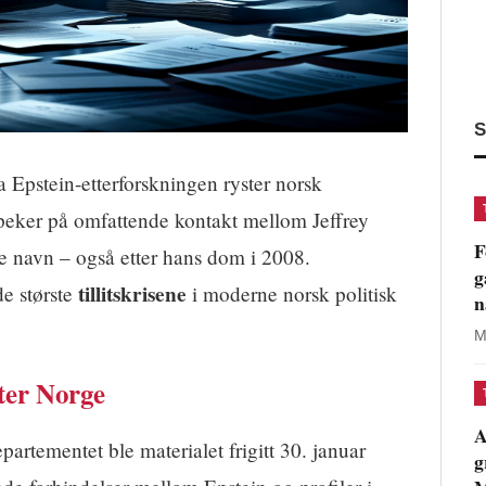
S
a Epstein-etterforskningen ryster norsk
ne peker på omfattende kontakt mellom Jeffrey
F
ke navn – også etter hans dom i 2008.
g
tillitskrisene
de største
i moderne norsk politisk
n
M
ter Norge
A
partementet ble materialet frigitt 30. januar
g