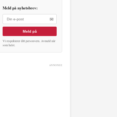
Meld på nyhetsbrev:
✉
Meld på
Vi respekterer ditt personvern. Avmeld når
som helst.
ANNONSE