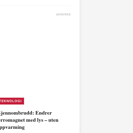
ANNONSE
TEKNOLOGI
jennombrudd: Endrer
erromagnet med lys – uten
ppvarming