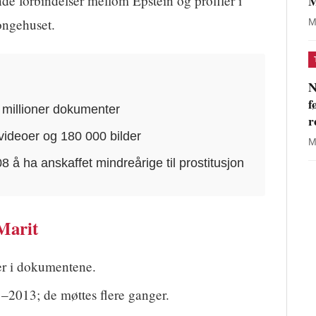
M
de forbindelser mellom Epstein og profiler i
ongehuset.
M
N
f
 3 millioner dokumenter
r
 videoer og 180 000 bilder
M
08 å ha anskaffet mindreårige til prostitusjon
Marit
er i dokumentene.
–2013; de møttes flere ganger.