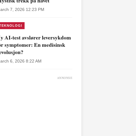
ystisk trekk på havet
arch 7, 2026 12:23 PM
TEKNOLOGI
y AI-test avslører leversykdom
ør symptomer: En medisinsk
evolusjon?
arch 6, 2026 8:22 AM
ANNONSE