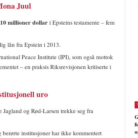
Mona Juul
10 millioner dollar
i Epsteins testamente – fem
ig lån fra Epstein i 2013.
ernational Peace Institute (IPI), som også mottok
ementet – en praksis Riksrevisjonen kritiserte i
stitusjonell uro
 Jagland og Rød-Larsen trekke seg fra
G
f
o
 berørte institusjoner har ikke kommentert