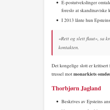
E-postutvekslinger omtale
foreslo at skandinaviske
I 2013 lånte hun Epsteins 
«Rett og slett flaut», sa 
kontakten.
Det kongelige slott er kritise
monarkiets omd
trussel mot
Thorbjørn Jagland
Beskrives av Epsteins an