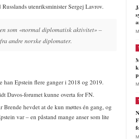
d Russlands utenriksminister Sergej Lavrov.
J
s
a
ten som «normal diplomatisk aktivitet» –
M
fra andre norske diplomater.
M
k
p
 han Epstein flere ganger i 2018 og 2019.
M
vidt Davos-forumet kunne overta for FN.
r Brende hevdet at de kun møttes én gang, og
N
Epstein var – en påstand mange anser som lite
F
f
M