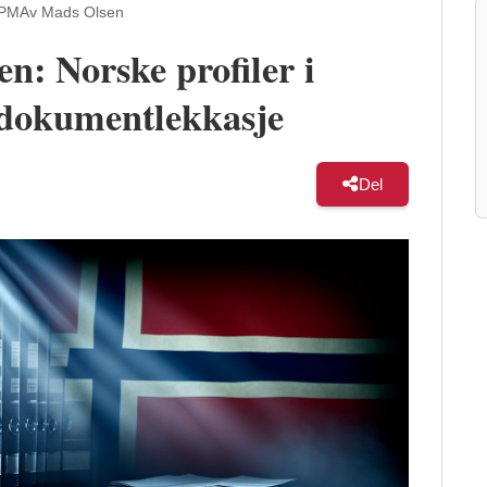
 PM
Av Mads Olsen
n: Norske profiler i
er dokumentlekkasje
Del