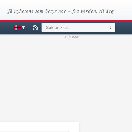
få nyhetene som betyr noe – fra verden, til deg.
▼
🔍
ANNONSE