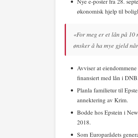
Nye e-poster fra 28. sep
økonomisk hjelp til bolig
«For meg er et lån på 10 m
ønsker å ha mye gjeld når
Avviser at eiendommene er
finansiert med lån i DNB
Planla familietur til Epst
annektering av Krim.
Bodde hos Epstein i New Y
2018.
Som Europarådets general