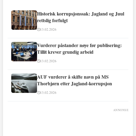
Historisk korrupsjonssak: Jagland og Juul
rettslig forfulgt
13.02.2026
Vurderer påstander nøye før publisering:
Tillit krever grundig arbeid
13.02.2026
AUF vurderer å skifte navn på MS
Thorbjørn etter Jagland-korrupsjon
13.02.2026
ANNONSE