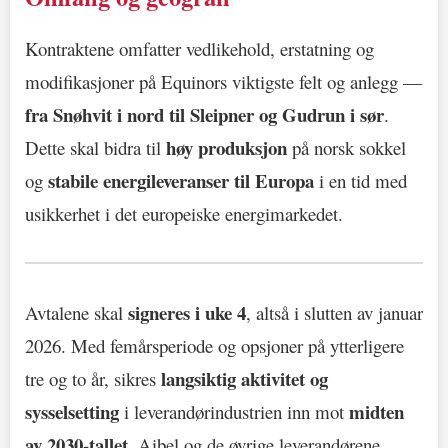
Kontraktene omfatter vedlikehold, erstatning og
modifikasjoner på Equinors viktigste felt og anlegg —
fra Snøhvit i nord til Sleipner og Gudrun i sør
.
høy produksjon
Dette skal bidra til
på norsk sokkel
stabile energileveranser til Europa
og
i en tid med
usikkerhet i det europeiske energimarkedet.
signeres i uke 4
Avtalene skal
, altså i slutten av januar
2026. Med femårsperiode og opsjoner på ytterligere
langsiktig aktivitet og
tre og to år, sikres
sysselsetting
midten
i leverandørindustrien inn mot
av 2030-tallet
. Aibel og de øvrige leverandørene