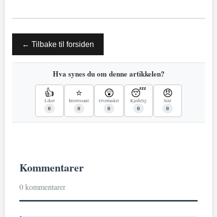
← Tilbake til forsiden
Hva synes du om denne artikkelen?
👍
⭐
😲
😴
😠
Liker
Interessant
Overrasket
Kjedelig
Sint
0
0
0
0
0
Kommentarer
0 kommentarer