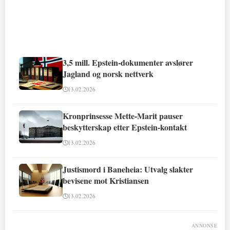
3,5 mill. Epstein-dokumenter avslører
Jagland og norsk nettverk
13.02.2026
Kronprinsesse Mette-Marit pauser
beskytterskap etter Epstein-kontakt
13.02.2026
Justismord i Baneheia: Utvalg slakter
bevisene mot Kristiansen
13.02.2026
ANNONSE