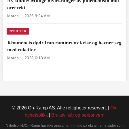
Ny studie: Mulige bivirkninger av pillemedisin mot
overvekt
March 1, 2026 9:24 AM
NYHETER
Khameneis død: Iran rammet av krise og hevner seg
med raketter
March 1, 2026 6:13 AM
© 2026 On-Ramp AS. Alle rettigheter reservert. |
Om
nyhetsblikk
|
Bruksvilkår og personvern
Nyhetsblikk/On-Ramp har ikke ansvar for innhold på eksterne nettsider som