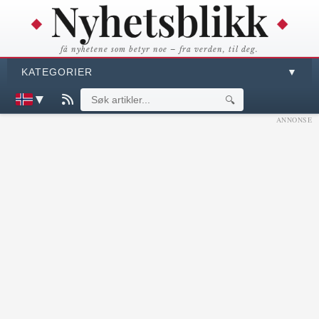
få nyhetene som betyr noe – fra verden, til deg.
KATEGORIER
▼
▼
🔍
ANNONSE