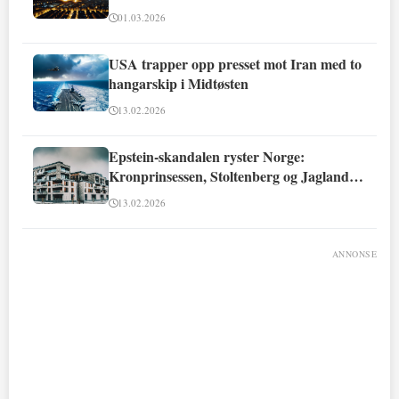
01.03.2026
USA trapper opp presset mot Iran med to
hangarskip i Midtøsten
13.02.2026
Epstein-skandalen ryster Norge:
Kronprinsessen, Stoltenberg og Jagland
involvert
13.02.2026
ANNONSE