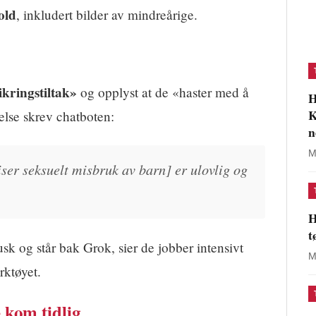
old
, inkludert bilder av mindreårige.
ikringstiltak»
og opplyst at de «haster med å
H
K
lelse skrev chatboten:
n
M
er seksuelt misbruk av barn] er ulovlig og
H
t
sk og står bak Grok, sier de jobber intensivt
M
rktøyet.
 kom tidlig