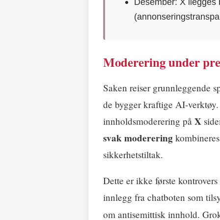
Desember: X ilegges b
(annonseringstranspa
Moderering under pre
Saken reiser grunnleggende sp
de bygger kraftige AI-verktøy
X
innholdsmoderering på
side
svak moderering
kombinere
sikkerhetstiltak.
Dette er ikke første kontrovers
innlegg fra chatboten som tils
om antisemittisk innhold. Grok