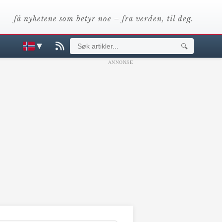
få nyhetene som betyr noe – fra verden, til deg.
▼
🔍
ANNONSE