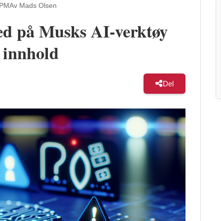
 PM
Av Mads Olsen
ed på Musks AI-verktøy
 innhold
Del