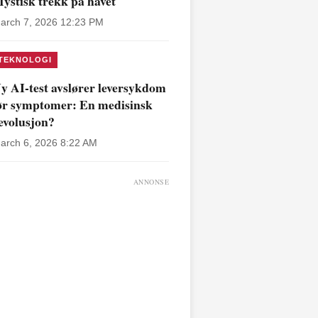
ystisk trekk på havet
arch 7, 2026 12:23 PM
TEKNOLOGI
y AI-test avslører leversykdom
ør symptomer: En medisinsk
evolusjon?
arch 6, 2026 8:22 AM
ANNONSE