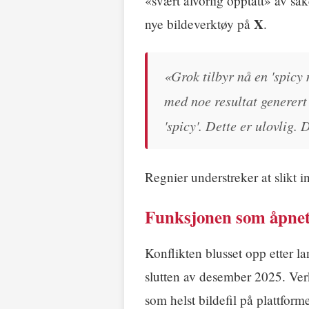
«svært alvorlig opptatt» av sa
X
nye bildeverktøy på
.
«Grok tilbyr nå en 'spicy 
med noe resultat generert
'spicy'. Dette er ulovlig.
Regnier understreker at slikt 
Funksjonen som åpnet
Konflikten blusset opp etter 
slutten av desember 2025. Ver
som helst bildefil på plattforme