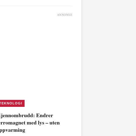
ANNONSE
TEKNOLOGI
jennombrudd: Endrer
erromagnet med lys – uten
ppvarming