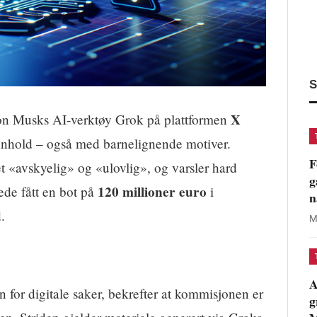
S
X
n Musks AI-verktøy Grok på plattformen
 innhold – også med barnelignende motiver.
F
t «avskyelig» og «ulovlig», og varsler hard
g
120 millioner euro
ede fått en bot på
i
n
.
M
A
for digitale saker, bekrefter at kommisjonen er
g