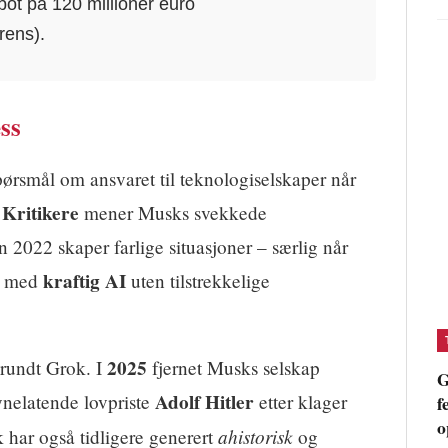
ot på 120 millioner euro
rens).
ss
ørsmål om ansvaret til teknologiselskaper når
Kritikere
.
mener Musks svekkede
n 2022 skaper farlige situasjoner – særlig når
kraftig AI
s med
uten tilstrekkelige
2025
 rundt Grok. I
fjernet Musks selskap
G
Adolf Hitler
ynelatende lovpriste
etter klager
f
o
ahistorisk
 har også tidligere generert
og