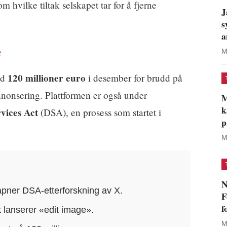
 hvilke tiltak selskapet tar for å fjerne
J
s
a
e
M
120 millioner euro
ed
i desember for brudd på
nnonsering. Plattformen er også under
M
k
rvices Act
(DSA), en prosess som startet i
p
M
N
ner DSA-etterforskning av X.
F
f
lanserer «edit image».
M