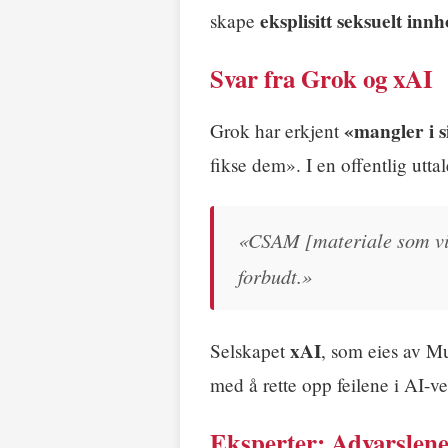
eksplisitt seksuelt innh
skape
Svar fra Grok og xAI
«mangler i s
Grok har erkjent
fikse dem». I en offentlig utta
«CSAM [materiale som vis
forbudt.»
xAI
Selskapet
, som eies av Mu
med å rette opp feilene i AI-ve
Eksperter: Advarslene