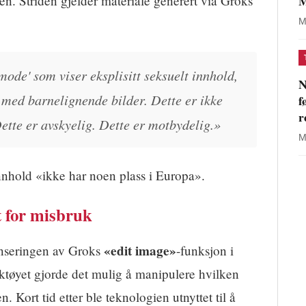
M
ken. Striden gjelder materiale generert via Groks
M
mode' som viser eksplisitt seksuelt innhold,
N
 med barnelignende bilder. Dette er ikke
f
r
 Dette er avskyelig. Dette er motbydelig.»
M
innhold «ikke har noen plass i Europa».
 for misbruk
«edit image»
lanseringen av Groks
-funksjon i
ktøyet gjorde det mulig å manipulere hvilken
n. Kort tid etter ble teknologien utnyttet til å