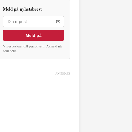
Meld på nyhetsbrev:
✉
Meld på
Vi respekterer ditt personvern. Avmeld når
som helst.
ANNONSE