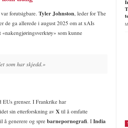
I
T
Tyler Johnston
var forutsigbare.
, leder for The
t
ler de ga allerede i august 2025 om at xAIs
M
 et «nakengjøringsverktøy» som kunne
et som har skjedd.»
d EUs grenser. I Frankrike har
X
idet sin etterforskning av
til å omfatte
barnepornografi
India
il å generere og spre
. I