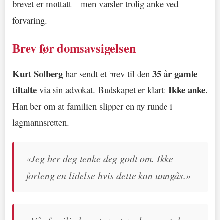
brevet er mottatt – men varsler trolig anke ved
forvaring.
Brev før domsavsigelsen
Kurt Solberg
35 år gamle
har sendt et brev til den
tiltalte
Ikke anke
via sin advokat. Budskapet er klart:
.
Han ber om at familien slipper en ny runde i
lagmannsretten.
«Jeg ber deg tenke deg godt om. Ikke
forleng en lidelse hvis dette kan unngås.»
«Vår familie har et stort ønske om at du