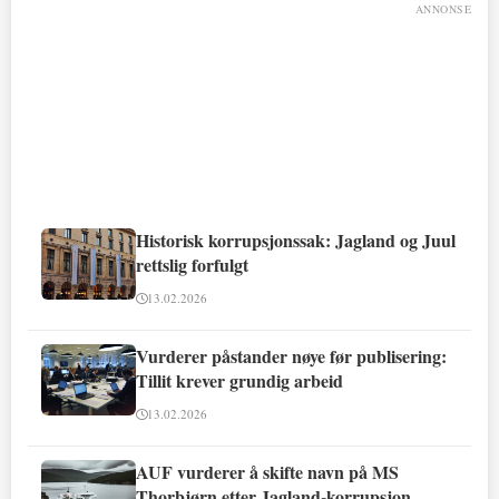
ANNONSE
Historisk korrupsjonssak: Jagland og Juul
rettslig forfulgt
13.02.2026
Vurderer påstander nøye før publisering:
Tillit krever grundig arbeid
13.02.2026
AUF vurderer å skifte navn på MS
Thorbjørn etter Jagland-korrupsjon