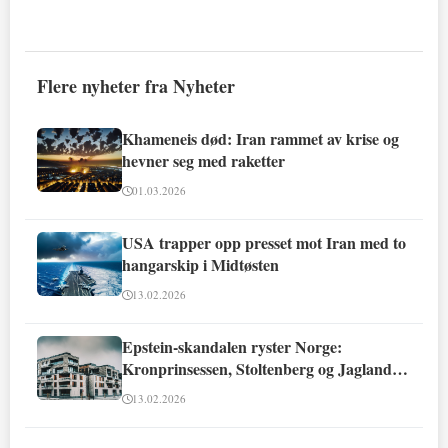
Flere nyheter fra Nyheter
Khameneis død: Iran rammet av krise og
hevner seg med raketter
01.03.2026
USA trapper opp presset mot Iran med to
hangarskip i Midtøsten
13.02.2026
Epstein-skandalen ryster Norge:
Kronprinsessen, Stoltenberg og Jagland
involvert
13.02.2026