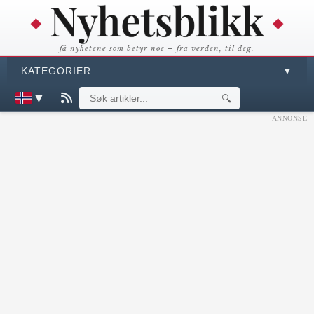
få nyhetene som betyr noe – fra verden, til deg.
KATEGORIER
▼
▼
🔍
ANNONSE