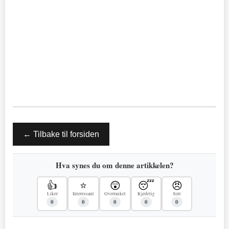
← Tilbake til forsiden
Hva synes du om denne artikkelen?
👍
⭐
😲
😴
😠
Liker
Interessant
Overrasket
Kjedelig
Sint
0
0
0
0
0