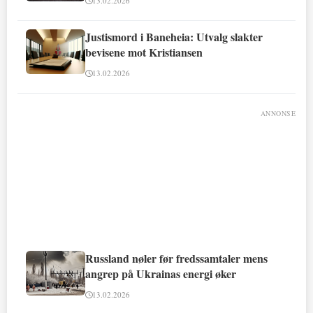
13.02.2026
Justismord i Baneheia: Utvalg slakter
bevisene mot Kristiansen
13.02.2026
ANNONSE
Russland nøler før fredssamtaler mens
angrep på Ukrainas energi øker
13.02.2026