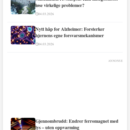
løse virkelige problemer?
04.03.2026
Nytt håp for Alzheimer: Forsterker
hjernens egne forsvarsmekanismer
04.03.2026
ANNONSE
Gjennombrudd: Endrer ferromagnet med
lys – uten oppvarming