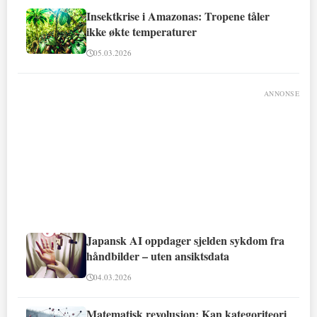
Insektkrise i Amazonas: Tropene tåler
ikke økte temperaturer
05.03.2026
ANNONSE
Japansk AI oppdager sjelden sykdom fra
håndbilder – uten ansiktsdata
04.03.2026
Matematisk revolusjon: Kan kategoriteori