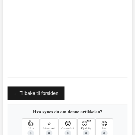
← Tilbake til forsiden
Hva synes du om denne artikkelen?
👍
⭐
😲
😴
😠
Liker
Interessant
Overrasket
Kjedelig
Sint
0
0
0
0
0