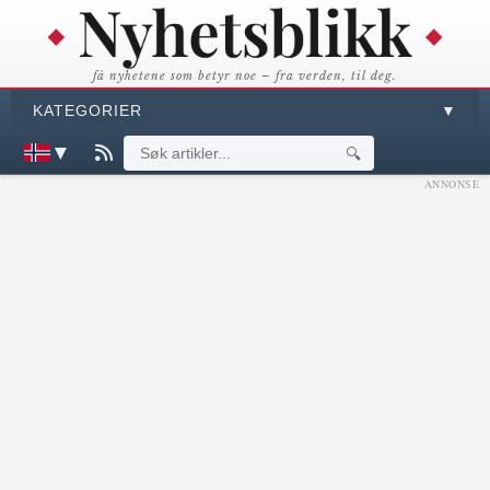
få nyhetene som betyr noe – fra verden, til deg.
KATEGORIER
▼
▼
🔍
ANNONSE