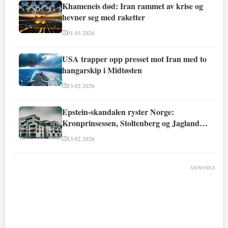
Khameneis død: Iran rammet av krise og
hevner seg med raketter
01.03.2026
USA trapper opp presset mot Iran med to
hangarskip i Midtøsten
13.02.2026
Epstein-skandalen ryster Norge:
Kronprinsessen, Stoltenberg og Jagland
involvert
13.02.2026
ANNONSE