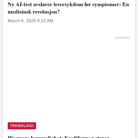
Ny AI-test avslører leversykdom før symptomer: En
medisinsk revolusjon?
March 6, 2026 8:22 AM
ANNONSE
TEKNOLOGI
Hjernens hemmelighet: Kraftformer styrer