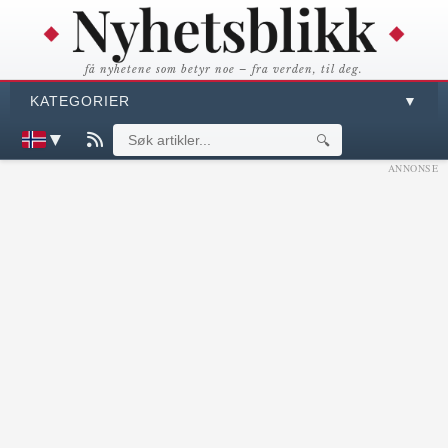
få nyhetene som betyr noe – fra verden, til deg.
KATEGORIER
▼
▼
🔍
ANNONSE