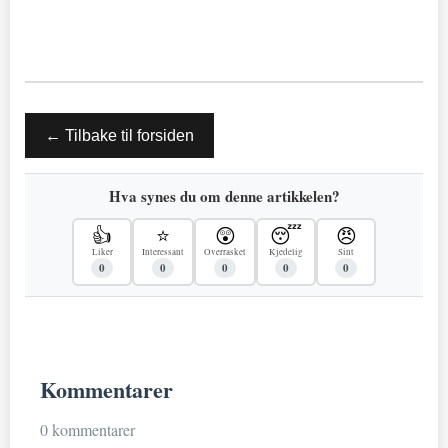
← Tilbake til forsiden
Hva synes du om denne artikkelen?
👍
⭐
😲
😴
😠
Liker
Interessant
Overrasket
Kjedelig
Sint
0
0
0
0
0
Kommentarer
0 kommentarer