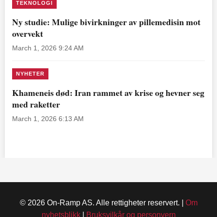
TEKNOLOGI
Ny studie: Mulige bivirkninger av pillemedisin mot
overvekt
March 1, 2026 9:24 AM
NYHETER
Khameneis død: Iran rammet av krise og hevner seg
med raketter
March 1, 2026 6:13 AM
© 2026 On-Ramp AS. Alle rettigheter reservert. |
Om
nyhetsblikk
|
Bruksvilkår og personvern