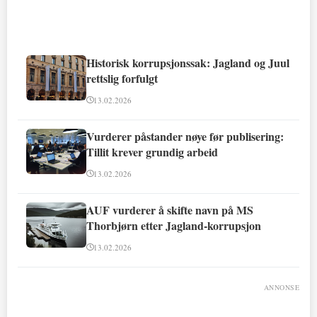
Historisk korrupsjonssak: Jagland og Juul
rettslig forfulgt
13.02.2026
Vurderer påstander nøye før publisering:
Tillit krever grundig arbeid
13.02.2026
AUF vurderer å skifte navn på MS
Thorbjørn etter Jagland-korrupsjon
13.02.2026
ANNONSE