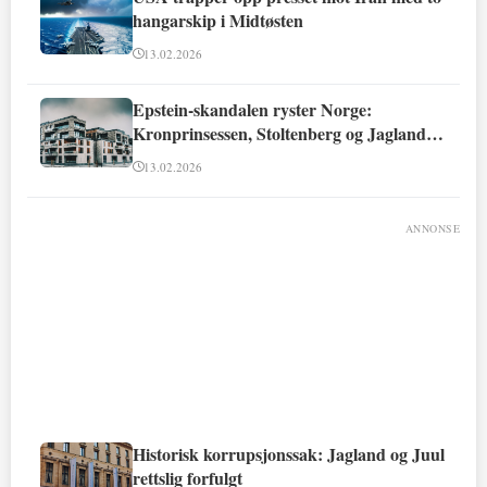
hangarskip i Midtøsten
13.02.2026
Epstein-skandalen ryster Norge:
Kronprinsessen, Stoltenberg og Jagland
involvert
13.02.2026
ANNONSE
Historisk korrupsjonssak: Jagland og Juul
rettslig forfulgt