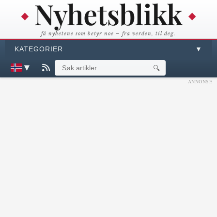
få nyhetene som betyr noe – fra verden, til deg.
KATEGORIER
▼
▼
🔍
ANNONSE