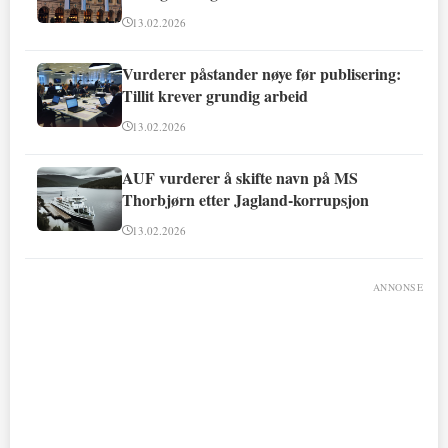
13.02.2026
Vurderer påstander nøye før publisering:
Tillit krever grundig arbeid
13.02.2026
AUF vurderer å skifte navn på MS
Thorbjørn etter Jagland-korrupsjon
13.02.2026
ANNONSE