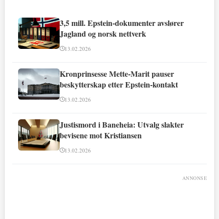
3,5 mill. Epstein-dokumenter avslører
Jagland og norsk nettverk
13.02.2026
Kronprinsesse Mette-Marit pauser
beskytterskap etter Epstein-kontakt
13.02.2026
Justismord i Baneheia: Utvalg slakter
bevisene mot Kristiansen
13.02.2026
ANNONSE