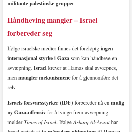
militante palestinske grupper
.
Håndheving mangler – Israel
forbereder seg
ingen
Ifølge israelske medier finnes det foreløpig
internasjonal styrke i Gaza
som kan håndheve en
Israel
avvæpning.
krever at Hamas skal avvæpnes,
mangler mekanismene
men
for å gjennomføre det
selv.
Israels forsvarsstyrker (IDF)
mulig
forbereder nå en
ny Gaza-offensiv
for å tvinge frem avvæpning,
melder
Times of Israel
. Ifølge
Asharq Al-Awsat
har
to-måneders ultimatum
Israel utstedt et
til Hamas: