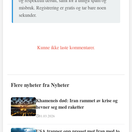
og respektfull debatt, samt for å unngå spam og
misbruk. Registrering er gratis og tar bare noen
sekunder.
Kunne ikke laste kommentarer.
Flere nyheter fra Nyheter
Khameneis død: Iran rammet av krise og
hevner seg med raketter
01.03.2026
USA trapper opp presset mot Iran med to