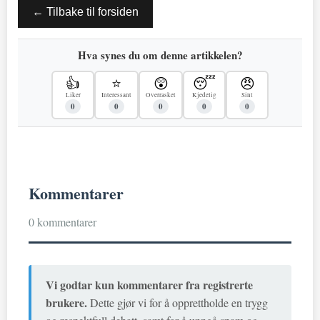
← Tilbake til forsiden
Hva synes du om denne artikkelen?
👍
⭐
😲
😴
😠
Liker
Interessant
Overrasket
Kjedelig
Sint
0
0
0
0
0
Kommentarer
0 kommentarer
Vi godtar kun kommentarer fra registrerte
brukere.
Dette gjør vi for å opprettholde en trygg