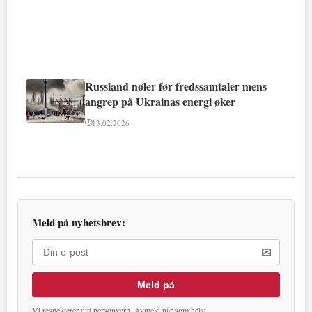
Russland nøler før fredssamtaler mens
angrep på Ukrainas energi øker
13.02.2026
Meld på nyhetsbrev:
✉
Meld på
Vi respekterer ditt personvern. Avmeld når som helst.