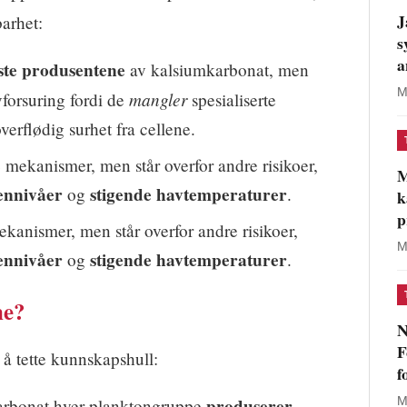
J
arhet:
s
a
ste produsentene
av kalsiumkarbonat, men
M
mangler
forsuring fordi de
spesialiserte
verflødig surhet fra cellene.
 mekanismer, men står overfor andre risikoer,
M
ennivåer
stigende havtemperaturer
og
.
k
p
kanismer, men står overfor andre risikoer,
M
ennivåer
stigende havtemperaturer
og
.
ne?
N
F
 å tette kunnskapshull:
f
produserer
M
arbonat hver planktongruppe
,