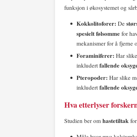
funksjon i økosystemet og sårb
Kokkolitoforer:
stør
De
spesielt følsomme
for hav
mekanismer for å fjerne o
Foraminiferer:
Har slike
fallende oksyg
inkludert
Pteropoder:
Har slike me
fallende oksyg
inkludert
Hva etterlyser forsker
hastetiltak
Studien ber om
for
Måle hvor mye kalsiumk