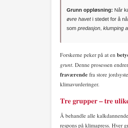
Grunn oppløsning:
Når ka
øvre havet
i stedet for å n
som
predasjon
,
klumping av
bety
Forskerne peker på at en
grunt
. Denne prosessen endrer
fraværende
fra store jordsy
klimavurderinger.
Tre grupper – tre ulik
Å behandle alle kalkdannend
respons på klimapress. Hver g