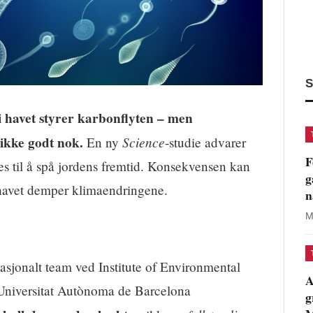
S
 havet styrer karbonflyten – men
ikke godt nok.
Science
En ny
-studie advarer
F
s til å spå jordens fremtid. Konsekvensen kan
g
n havet demper klimaendringene.
n
M
nasjonalt team ved Institute of Environmental
A
Universitat Autònoma de Barcelona
g