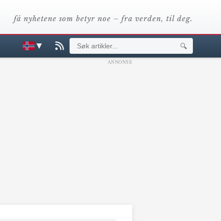
få nyhetene som betyr noe – fra verden, til deg.
▼
🔍
ANNONSE