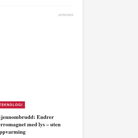
ANNONSE
TEKNOLOGI
jennombrudd: Endrer
erromagnet med lys – uten
ppvarming