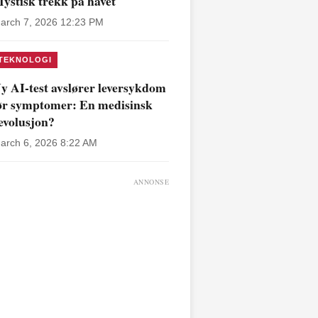
ystisk trekk på havet
arch 7, 2026 12:23 PM
TEKNOLOGI
y AI-test avslører leversykdom
ør symptomer: En medisinsk
evolusjon?
arch 6, 2026 8:22 AM
ANNONSE