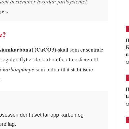
 som bestemmer hvordan jordsystemet
er.»
e?
H
K
lsiumkarbonat (CaCO3)
-skall som er sentrale
n
 og dør, flytter de karbon fra atmosfæren til
M
ts karbonpumpe
som bidrar til å stabilisere
.
H
t
M
sessen der havet tar opp karbon og
ere lag.