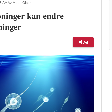
23 AM
Av Mads Olsen
pninger kan endre
ninger
Del