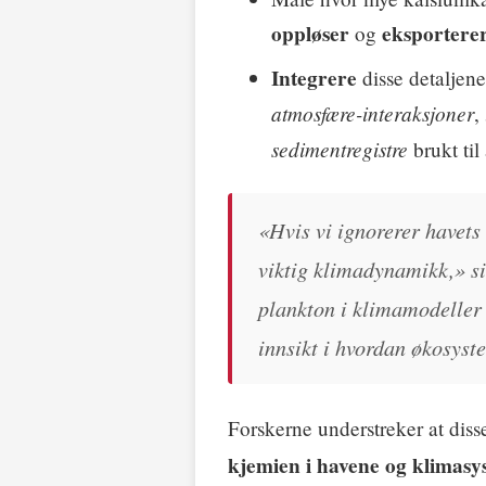
oppløser
eksportere
og
Integrere
disse detaljene
atmosfære-interaksjoner
,
sedimentregistre
brukt til
«Hvis vi ignorerer havets
viktig klimadynamikk,» si
plankton i klimamodeller 
innsikt i hvordan økosyst
Forskerne understreker at dis
kjemien i havene og klimasy