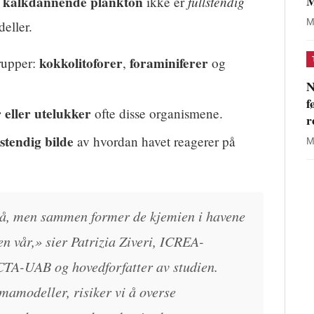
M
kalkdannende plankton
fullstendig
t
ikke er
M
eller.
kokkolitoforer
foraminiferer
rupper:
,
og
N
f
 eller utelukker
ofte disse organismene.
r
lstendig bilde
av hvordan havet reagerer på
M
må, men sammen former de kjemien i havene
en vår,» sier Patrizia Ziveri, ICREA-
ICTA-UAB og hovedforfatter av studien.
imamodeller, risiker vi å overse