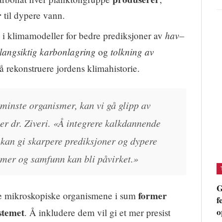
r
til dypere vann.
hav–
 i klimamodeller for bedre prediksjoner av
langsiktig karbonlagring
tolkning av
og
 å rekonstruere jordens klimahistorie.
 minste organismer, kan vi gå glipp av
er dr. Ziveri. «Å integrere kalkdannende
kan gi skarpere prediksjoner og dypere
emer og samfunn kan bli påvirket.»
G
former
se mikroskopiske organismene i sum
f
o
stemet
. Å inkludere dem vil gi et mer presist