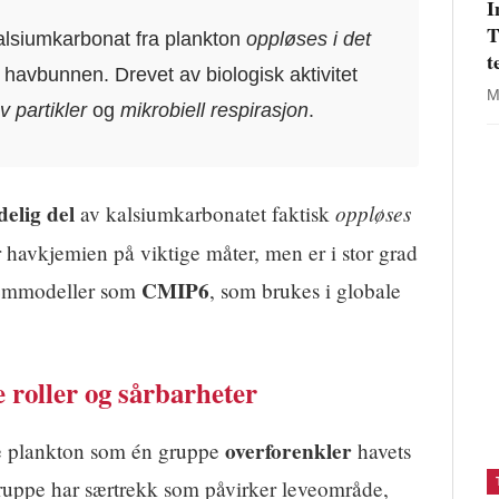
I
T
lsiumkarbonat fra plankton
oppløses i det
t
å havbunnen. Drevet av biologisk aktivitet
M
 partikler
og
mikrobiell respirasjon
.
delig del
oppløses
av kalsiumkarbonatet faktisk
 havkjemien på viktige måter, men er i stor grad
CMIP6
stemmodeller som
, som brukes i globale
e roller og sårbarheter
overforenkler
e plankton som én gruppe
havets
ruppe har særtrekk som påvirker leveområde,