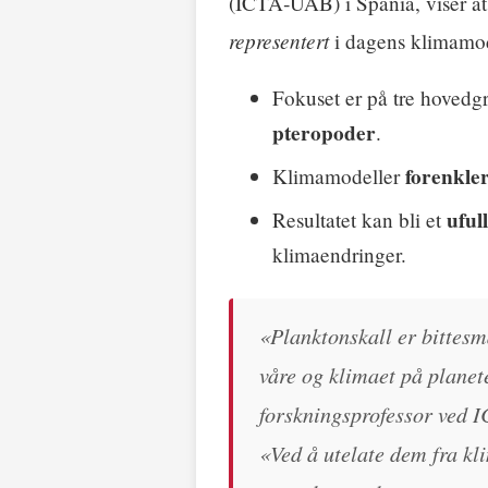
(ICTA‑UAB) i Spania, viser a
representert
i dagens klimamod
Fokuset er på tre hovedg
pteropoder
.
forenkler
Klimamodeller
uful
Resultatet kan bli et
klimaendringer.
«Planktonskall er bittes
våre og klimaet på planet
forskningsprofessor ved 
«Ved å utelate dem fra kl