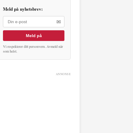
Meld på nyhetsbrev:
✉
Meld på
Vi respekterer ditt personvern. Avmeld når
som helst.
ANNONSE