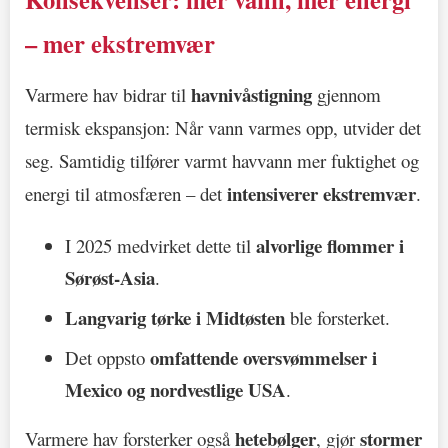
– mer ekstremvær
havnivåstigning
Varmere hav bidrar til
gjennom
termisk ekspansjon: Når vann varmes opp, utvider det
seg. Samtidig tilfører varmt havvann mer fuktighet og
intensiverer ekstremvær
energi til atmosfæren – det
.
alvorlige flommer i
I 2025 medvirket dette til
Sørøst-Asia
.
Langvarig tørke i Midtøsten
ble forsterket.
omfattende oversvømmelser i
Det oppsto
Mexico og nordvestlige USA
.
hetebølger
stormer
Varmere hav forsterker også
, gjør