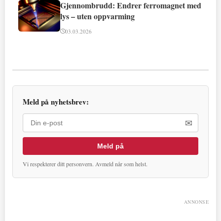
Gjennombrudd: Endrer ferromagnet med
lys – uten oppvarming
03.03.2026
Meld på nyhetsbrev:
✉
Meld på
Vi respekterer ditt personvern. Avmeld når som helst.
ANNONSE