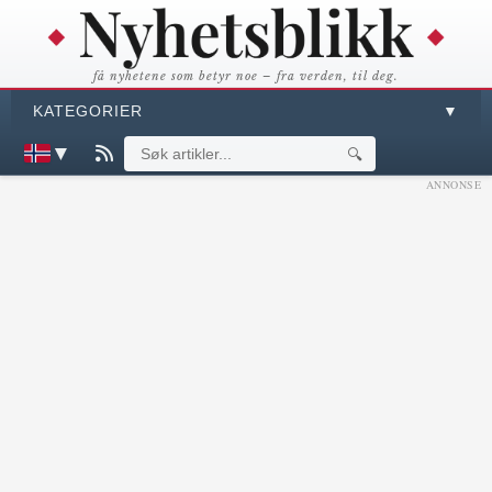
få nyhetene som betyr noe – fra verden, til deg.
KATEGORIER
▼
▼
🔍
ANNONSE