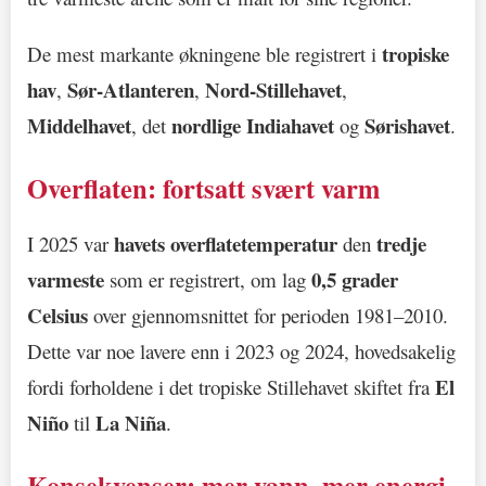
tropiske
De mest markante økningene ble registrert i
hav
Sør-Atlanteren
Nord-Stillehavet
,
,
,
Middelhavet
nordlige Indiahavet
Sørishavet
, det
og
.
Overflaten: fortsatt svært varm
havets overflatetemperatur
tredje
I 2025 var
den
varmeste
0,5 grader
som er registrert, om lag
Celsius
over gjennomsnittet for perioden 1981–2010.
Dette var noe lavere enn i 2023 og 2024, hovedsakelig
El
fordi forholdene i det tropiske Stillehavet skiftet fra
Niño
La Niña
til
.
Konsekvenser: mer vann, mer energi