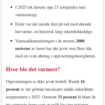
I 2025 tok havene opp 23 zettajoules mer
varmeenergi.
Dette var det niende året på rad med økende
havvarme, en historisk lang rekordrekkefølge.
2000
Varmeakkumuleringen i de øverste
meterne
av havet har økt jevnt over flere tiår,
med en svak økning i oppvarmingshastigheten.
Hvor ble det varmest?
16
Oppvarmingen er ikke jevnt fordelt. Rundt
prosent
av det globale havarealet nådde rekordhøye
33 prosent
temperaturer i 2025. Omtrent
lå blant de
tre varmeste årene som er målt for sine regioner.