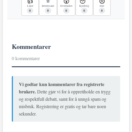
👍
⭐
😲
😴
😠
Liker
Interessant
Overrasket
Kjedelig
Sint
0
0
0
0
0
Kommentarer
0 kommentarer
Vi godtar kun kommentarer fra registrerte
brukere.
Dette gjør vi for å opprettholde en trygg
og respektfull debatt, samt for å unngå spam og
misbruk. Registrering er gratis og tar bare noen
sekunder.