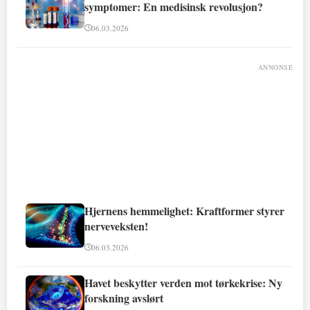
symptomer: En medisinsk revolusjon?
06.03.2026
ANNONSE
Hjernens hemmelighet: Kraftformer styrer
nerveveksten!
06.03.2026
Havet beskytter verden mot tørkekrise: Ny
forskning avslørt