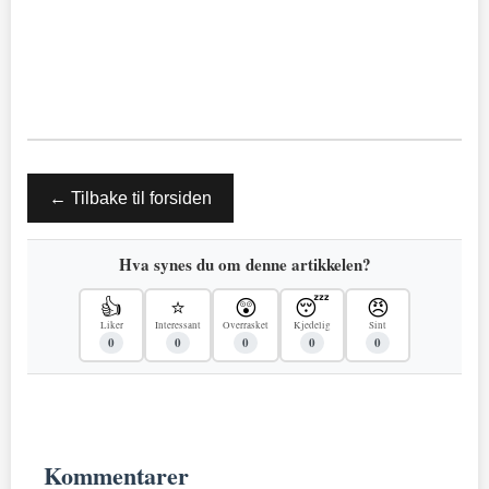
← Tilbake til forsiden
Hva synes du om denne artikkelen?
👍
⭐
😲
😴
😠
Liker
Interessant
Overrasket
Kjedelig
Sint
0
0
0
0
0
Kommentarer