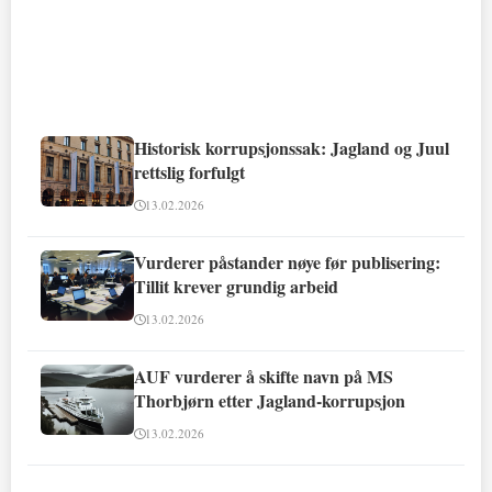
Historisk korrupsjonssak: Jagland og Juul
rettslig forfulgt
13.02.2026
Vurderer påstander nøye før publisering:
Tillit krever grundig arbeid
13.02.2026
AUF vurderer å skifte navn på MS
Thorbjørn etter Jagland-korrupsjon
13.02.2026