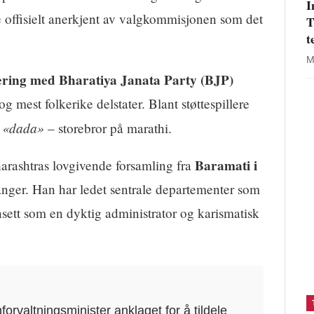
I
e offisielt anerkjent av valgkommisjonen som det
T
t
M
jering med Bharatiya Janata Party (BJP)
og mest folkerike delstater. Blant støttespillere
«dada»
m
– storebror på marathi.
Baramati i
harashtras lovgivende forsamling fra
ganger. Han har ledet sentrale departementer som
nsett som en dyktig administrator og karismatisk
rvaltningsminister anklaget for å tildele