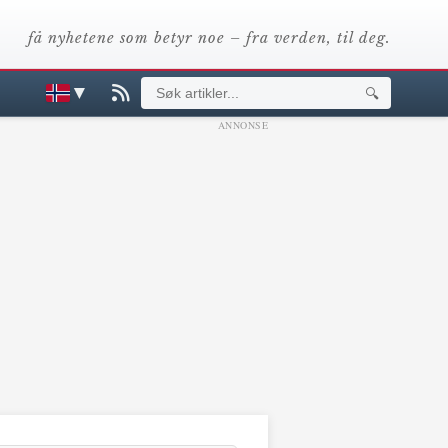
få nyhetene som betyr noe – fra verden, til deg.
▼
🔍
ANNONSE