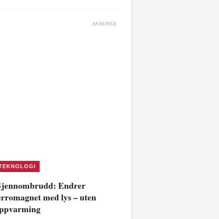
ANNONSE
TEKNOLOGI
jennombrudd: Endrer
erromagnet med lys – uten
ppvarming