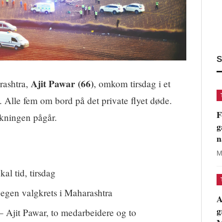
S
Ajit Pawar (66)
arashtra,
, omkom tirsdag i et
. Alle fem om bord på det private flyet døde.
F
skningen pågår.
g
n
M
al tid, tirsdag
egen valgkrets i Maharashtra
A
g
 Ajit Pawar, to medarbeidere og to