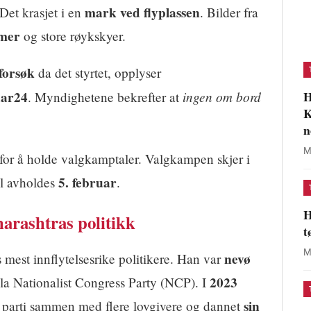
mark ved flyplassen
Det krasjet i en
. Bilder fra
mmer
og store røykskyer.
forsøk
da det styrtet, opplyser
H
dar24
ingen om bord
. Myndighetene bekrefter at
K
n
M
for å holde valgkamptaler. Valgkampen skjer i
5. februar
al avholdes
.
H
harashtras politikk
t
M
nevø
s mest innflytelsesrike politikere. Han var
2023
la Nationalist Congress Party (NCP). I
sin
s parti sammen med flere lovgivere og dannet