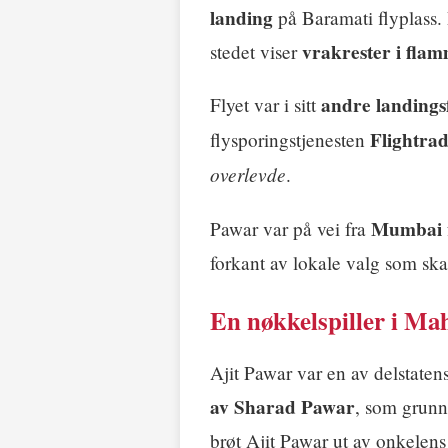
landing
på Baramati flyplass. 
vrakrester i fla
stedet viser
andre landings
Flyet var i sitt
Flightra
flysporingstjenesten
overlevde
.
Mumbai
Pawar var på vei fra
forkant av lokale valg som sk
En nøkkelspiller i Ma
Ajit Pawar var en av delstaten
av Sharad Pawar
, som grunn
brøt Ajit Pawar ut av onkelen