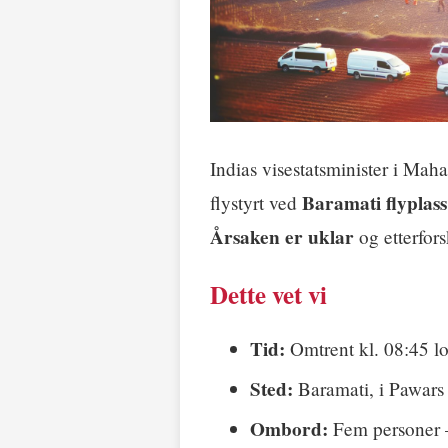
Indias visestatsminister i Mah
Baramati flyplass
flystyrt ved
Årsaken er uklar
og etterfor
Dette vet vi
Tid:
Omtrent kl. 08:45 lok
Sted:
Baramati, i Pawars 
Ombord:
Fem personer –