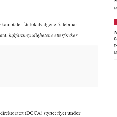
M
M
kamptaler før lokalvalgene 5. februar
N
luftfartsmyndighetene etterforsker
ent;
f
r
M
under
sdirektoratet (DGCA) styrtet flyet