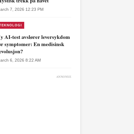
ystisk trekk på havet
arch 7, 2026 12:23 PM
TEKNOLOGI
y AI-test avslører leversykdom
ør symptomer: En medisinsk
evolusjon?
arch 6, 2026 8:22 AM
ANNONSE