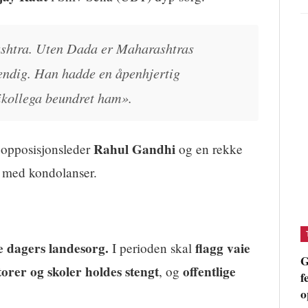
shtra. Uten Dada er Maharashtras
tendig. Han hadde en åpenhjertig
ikollega beundret ham».
Rahul Gandhi
 opposisjonsleder
og en rekke
 med kondolanser.
 dagers landesorg.
flagg vaie
I perioden skal
G
torer og skoler holdes stengt
offentlige
, og
f
o