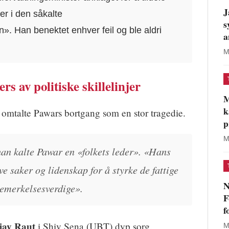
J
ser i den såkalte
s
». Han benektet enhver feil og ble aldri
a
M
rs av politiske skillelinjer
M
k
omtalte Pawars bortgang som en stor tragedie.
p
M
han kalte Pawar en «folkets leder». «Hans
ve saker og lidenskap for å styrke de fattige
N
bemerkelsesverdige».
F
f
jay Raut
i Shiv Sena (UBT) dyp sorg.
M