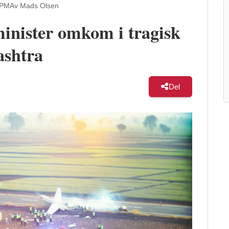
 PM
Av Mads Olsen
minister omkom i tragisk
ashtra
Del