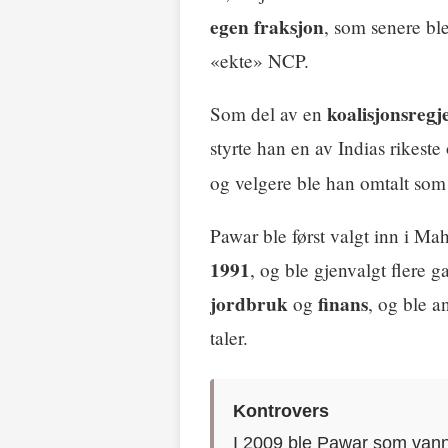
egen fraksjon
, som senere bl
«ekte» NCP.
koalisjonsreg
Som del av en
styrte han en av Indias rikeste 
og velgere ble han omtalt so
Pawar ble først valgt inn i Ma
1991
, og ble gjenvalgt flere 
jordbruk
finans
og
, og ble a
taler.
Kontrovers
I 2009 ble Pawar som vannfo