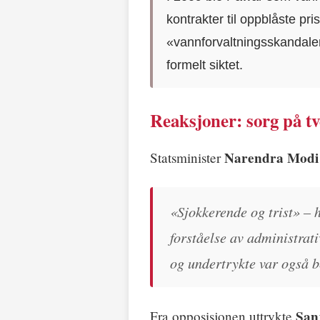
kontrakter til oppblåste pri
«vannforvaltningsskandalen
formelt siktet.
Reaksjoner: sorg på tve
Narendra Modi
Statsminister
«Sjokkerende og trist» – 
forståelse av administrati
og undertrykte var også 
San
Fra opposisjonen uttrykte