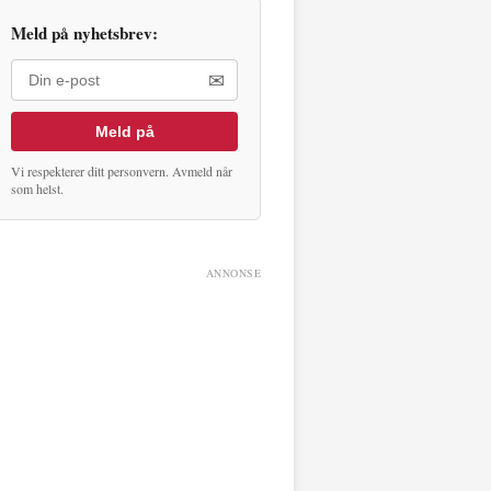
Meld på nyhetsbrev:
✉
Meld på
Vi respekterer ditt personvern. Avmeld når
som helst.
ANNONSE