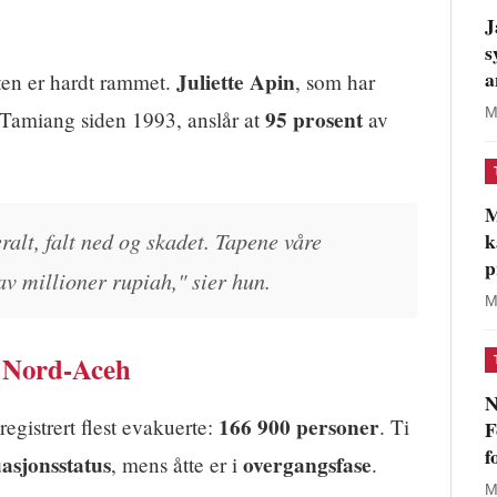
J
s
a
Juliette Apin
en er hardt rammet.
, som har
M
95 prosent
 Tamiang siden 1993, anslår at
av
M
ralt, falt ned og skadet. Tapene våre
k
p
av millioner rupiah," sier hun.
M
i Nord-Aceh
N
166 900 personer
registrert flest evakuerte:
. Ti
F
f
uasjonsstatus
overgangsfase
, mens åtte er i
.
M