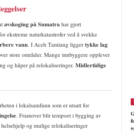
leggelser
avskoging på Sumatra
at
har gjort
or ekstreme naturkatastrofer ved å svekke
rbere vann
tykke lag
. I Aceh Tamiang ligger
 over store områder. Mange innbyggere opplever
Midlertidige
ing og håper på relokaliseringer.
rheten i lokalsamfunn som er utsatt for
G
ingelse
. Framover blir tempoet i bygging av
f
il helsehjelp og mulige relokaliseringer
o