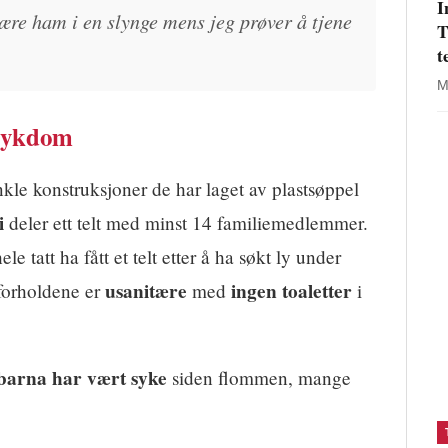
I
ære ham i en slynge mens jeg prøver å tjene
T
t
M
 sykdom
nkle konstruksjoner de har laget av plastsøppel
i
deler ett telt med minst 14 familiemedlemmer.
le tatt ha fått et telt etter å ha søkt ly under
usanitære
ingen toaletter
 forholdene er
med
i
barna har vært syke
siden flommen, mange