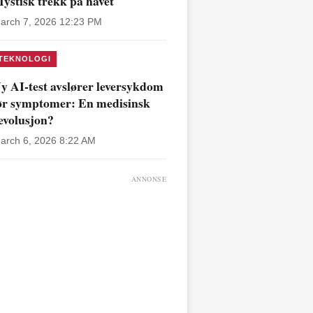
ystisk trekk på havet
arch 7, 2026 12:23 PM
TEKNOLOGI
y AI-test avslører leversykdom
ør symptomer: En medisinsk
evolusjon?
arch 6, 2026 8:22 AM
ANNONSE