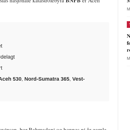
BNPB
M
sias nasjonale katastrofebyrå
er Aceh
M
N
f
t
r
delagt
M
t
Aceh 530
,
Nord-Sumatra 365
,
Vest-
rovinsen, bor Rahmadani og hennes ni år gamle