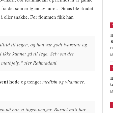
r fra det som er igjen av huset. Dimas ble skadet
å eller snakke. Før flommen fikk han
H
K
ltid til legen, og han var godt ivaretatt og
n
i ikke kunnet gå til lege. Selv om det
M
e mathjelp," sier Rahmadani.
H
vent hode
medisin og vitaminer
og trenger
.
t
M
en nå har vi ingen penger. Barnet mitt har