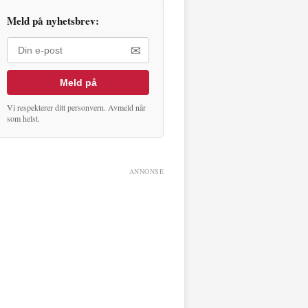
Meld på nyhetsbrev:
✉
Meld på
Vi respekterer ditt personvern. Avmeld når
som helst.
ANNONSE