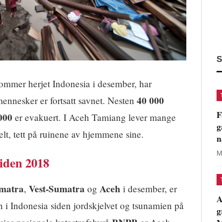
S
flommer herjet Indonesia i desember, har
40 000
ennesker er fortsatt savnet. Nesten
F
000
er evakuert. I Aceh Tamiang lever mange
g
 telt, tett på ruinene av hjemmene sine.
n
M
siden 2018
matra
Vest-Sumatra
Aceh
,
og
i desember, er
A
n i Indonesia siden jordskjelvet og tsunamien på
g