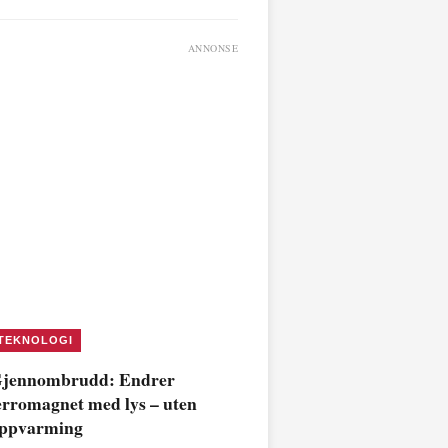
ANNONSE
TEKNOLOGI
jennombrudd: Endrer
erromagnet med lys – uten
ppvarming