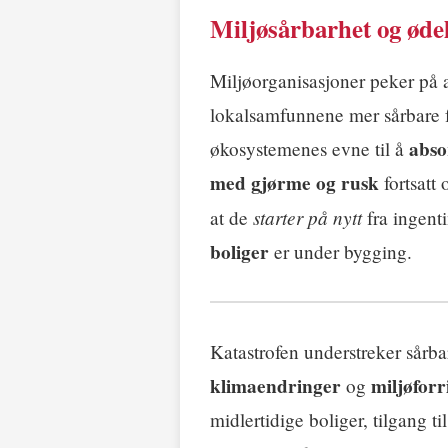
Miljøsårbarhet og øde
Miljøorganisasjoner peker på 
lokalsamfunnene mer sårbare f
abso
økosystemenes evne til å
med gjørme og rusk
fortsatt
starter på nytt
at de
fra ingent
boliger
er under bygging.
Katastrofen understreker sårba
klimaendringer
miljøforr
og
midlertidige boliger, tilgang t