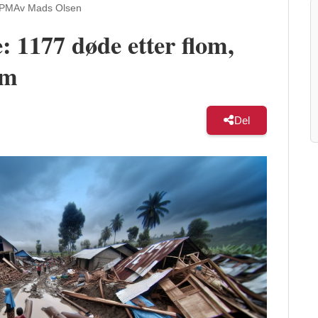
 PM
Av Mads Olsen
e: 1177 døde etter flom,
em
Del