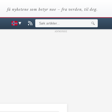
få nyhetene som betyr noe – fra verden, til deg.
▼
🔍
ANNONSE