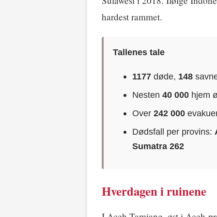
Sulawesi i 2018. Ifølge Indone
hardest rammet.
Tallenes tale
1177
døde,
148
savne
Nesten
40 000
hjem ø
Over
242 000
evakuer
Dødsfall per provins:
Sumatra 262
Hverdagen i ruinene
I Aceh Tamiang, øst i Aceh-p