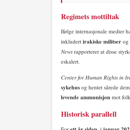
Regimets mottiltak
Ifølge internasjonale medier h
irakiske militser
inkludert
og
News
rapporterer at disse styrk
eskalert.
Center for Human Rights in Ir
sykehus
og hentet sårede demo
levende ammunisjon
mot fol
Historisk parallell
ett år siden
januar 202
For
, i