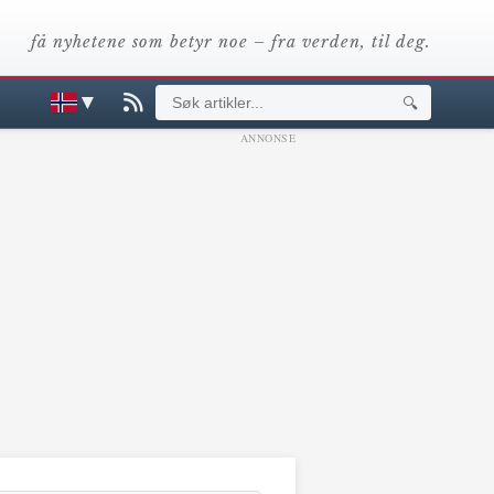
få nyhetene som betyr noe – fra verden, til deg.
▼
🔍
ANNONSE