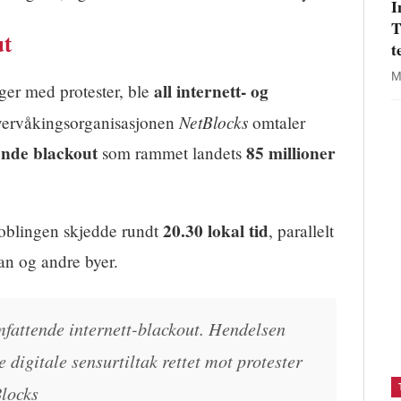
I
T
ut
t
M
all internett- og
ager med protester, ble
NetBlocks
Overvåkingsorganisasjonen
omtaler
nde blackout
85 millioner
som rammet landets
20.30 lokal tid
koblingen skjedde rundt
, parallelt
an og andre byer.
mfattende internett-blackout. Hendelsen
e digitale sensurtiltak rettet mot protester
Blocks