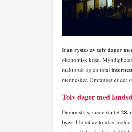
Iran rystes av tolv dager m
økonomisk krise. Myndigheten
internet
maktbruk og en total
mennesker. Omfanget er det stø
Tolv dager med lands
28. 
Demonstrasjonene startet
byer
. I løpet av to uker melde