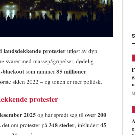
S
ed landsdekkende protester
utløst av dyp
e svarer med massepågripelser, dødelig
F
t-blackout
85 millioner
som rammer
g
rste siden 2022 – og tonen er mer politisk.
n
M
dekkende protester
desember 2025
over 200
og har spredt seg til
A
348 steder
45
s det om protester på
, inkludert
g