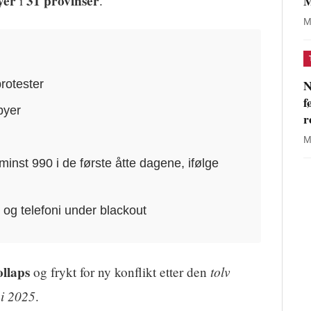
yer
31 provinser
M
i
.
M
N
rotester
f
byer
r
M
inst 990 i de første åtte dagene, ifølge
 og telefoni under blackout
llaps
tolv
og frykt for ny konflikt etter den
 i 2025
.