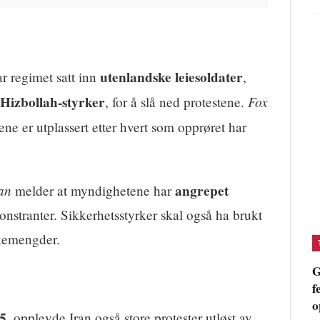
utenlandske leiesoldater
ar regimet satt inn
,
Hizbollah-styrker
Fox
, for å slå ned protestene.
ene er utplassert etter hvert som opprøret har
an
angrepet
melder at myndighetene har
nstranter. Sikkerhetsstyrker skal også ha brukt
kemengder.
G
f
o
5
, opplevde Iran også store protester utløst av