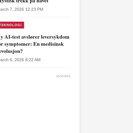
ystisk trekk på havet
arch 7, 2026 12:23 PM
TEKNOLOGI
y AI-test avslører leversykdom
ør symptomer: En medisinsk
evolusjon?
arch 6, 2026 8:22 AM
ANNONSE