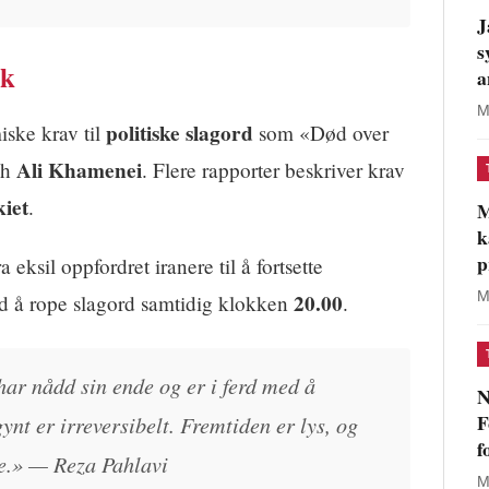
J
s
kk
a
M
politiske slagord
iske krav til
som «Død over
Ali Khamenei
ah
. Flere rapporter beskriver krav
kiet
.
M
k
p
a eksil oppfordret iranere til å fortsette
M
20.00
ed å rope slagord samtidig klokken
.
ar nådd sin ende og er i ferd med å
N
F
nt er irreversibelt. Fremtiden er lys, og
f
te.» — Reza Pahlavi
M