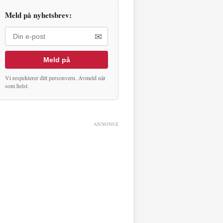
Meld på nyhetsbrev:
✉
Meld på
Vi respekterer ditt personvern. Avmeld når
som helst.
ANNONSE