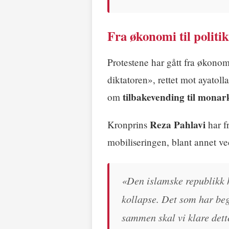
Fra økonomi til politi
Protestene har gått fra økonom
diktatoren», rettet mot ayatoll
tilbakevending til monar
om
Reza Pahlavi
Kronprins
har fr
mobiliseringen, blant annet v
«Den islamske republikk h
kollapse. Det som har begy
sammen skal vi klare det