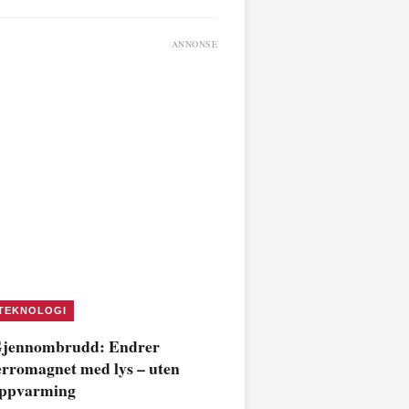
ANNONSE
TEKNOLOGI
jennombrudd: Endrer
erromagnet med lys – uten
ppvarming