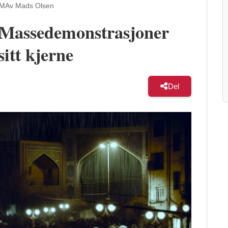
AM
Av Mads Olsen
 Massedemonstrasjoner
sitt kjerne
Del