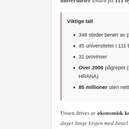
universiteter
111 b
fordelt på
Viktige tall
348 steder berørt av p
45 universiteter i 111 
31 provinser
Over 2000
pågrepet (m
HRANA)
85 millioner
uten nett
økonomisk ko
Uroen drives av
dager lange krigen med Israel