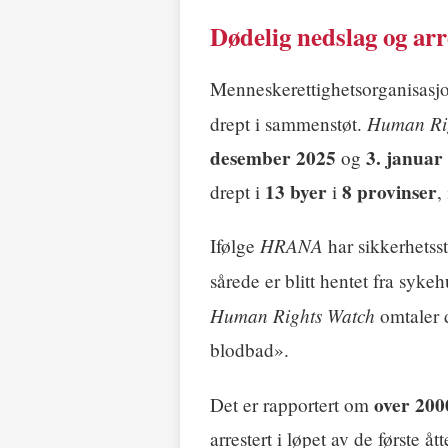
Dødelig nedslag og arr
Menneskerettighetsorganisasjo
Human Ri
drept i sammenstøt.
desember 2025
3. januar
og
13 byer
8 provinser
drept i
i
,
HRANA
Ifølge
har sikkerhetss
sårede er blitt hentet fra syk
Human Rights Watch
omtaler d
blodbad».
over 200
Det er rapportert om
arrestert i løpet av de første å