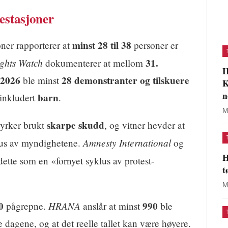
estasjoner
minst 28 til 38
ner rapporterer at
personer er
ghts Watch
31.
dokumenterer at mellom
H
 2026
28 demonstranter og tilskuere
ble minst
K
n
barn
 inkludert
.
M
skarpe skudd
tyrker brukt
, og vitner hevder at
Amnesty International
ehus av myndighetene.
og
H
ette som en «fornyet syklus av protest-
t
M
0
HRANA
990
pågrepne.
anslår at minst
ble
tte dagene, og at det reelle tallet kan være høyere.