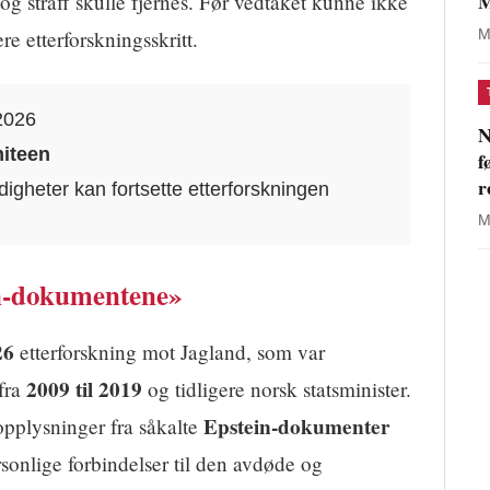
M
og straff skulle fjernes. Før vedtaket kunne ikke
e etterforskningsskritt.
M
2026
N
iteen
f
r
gheter kan fortsette etterforskningen
M
n-dokumentene»
26
etterforskning mot Jagland, som var
2009 til 2019
fra
og tidligere norsk statsminister.
Epstein-dokumenter
 opplysninger fra såkalte
nlige forbindelser til den avdøde og