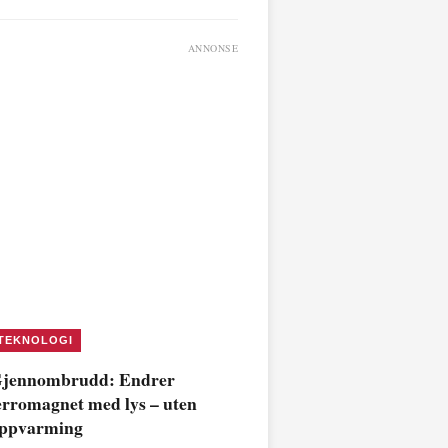
ANNONSE
TEKNOLOGI
jennombrudd: Endrer
erromagnet med lys – uten
ppvarming