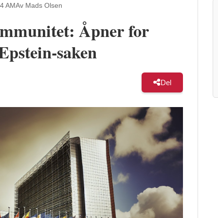
54 AM
Av Mads Olsen
immunitet: Åpner for
 Epstein-saken
Del