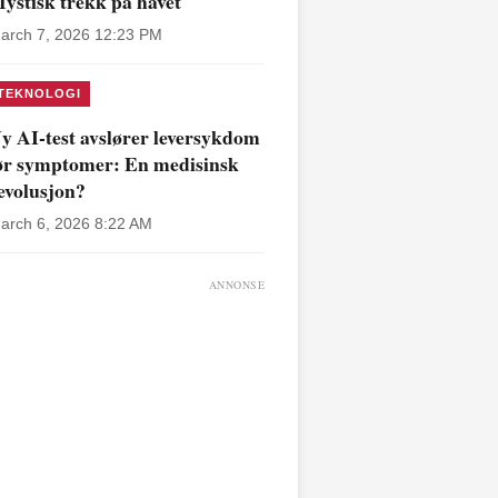
ystisk trekk på havet
arch 7, 2026 12:23 PM
TEKNOLOGI
y AI-test avslører leversykdom
ør symptomer: En medisinsk
evolusjon?
arch 6, 2026 8:22 AM
ANNONSE