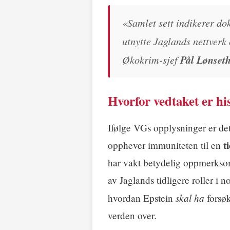
«Samlet sett indikerer do
utnytte Jaglands nettverk 
Økokrim-sjef
Pål Lønset
Hvorfor vedtaket er hi
Ifølge VGs opplysninger er de
t
opphever immuniteten til en
har vakt betydelig oppmerksom
av Jaglands tidligere roller i 
skal ha
hvordan Epstein
forsøk
verden over.