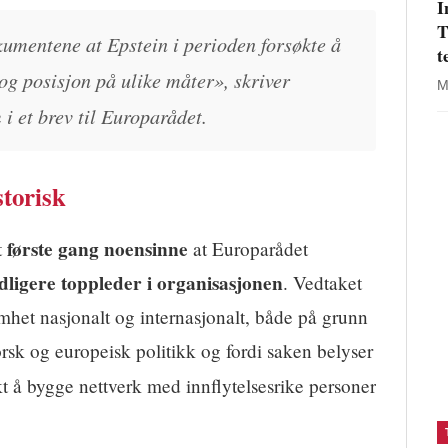
I
T
kumentene at Epstein i perioden forsøkte å
t
og posisjon på ulike måter», skriver
M
h
i et brev til Europarådet.
storisk
første gang noensinne
t
at Europarådet
idligere toppleder i organisasjonen
. Vedtaket
het nasjonalt og internasjonalt, både på grunn
norsk og europeisk politikk og fordi saken belyser
t å bygge nettverk med innflytelsesrike personer