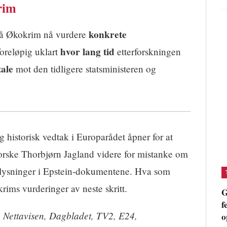
rim
konkrete
å Økokrim nå vurdere
hvor lang tid
foreløpig uklart
etterforskningen
tale
mot den tidligere statsministeren og
historisk vedtak i Europarådet åpner for at
orske Thorbjørn Jagland videre for mistanke om
pplysninger i Epstein-dokumentene. Hva som
rims vurderinger av neste skritt.
G
f
, Nettavisen, Dagbladet, TV2, E24,
o