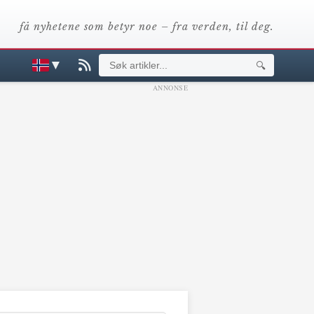
få nyhetene som betyr noe – fra verden, til deg.
▼
🔍
ANNONSE