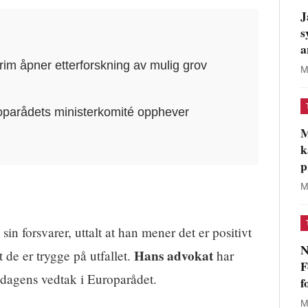
J
s
a
rim åpner etterforskning av mulig grov
M
roparådets ministerkomité opphever
M
k
p
M
sin forsvarer, uttalt at han mener det er positivt
N
Hans advokat
t de er trygge på utfallet.
har
F
dagens vedtak i Europarådet.
f
M