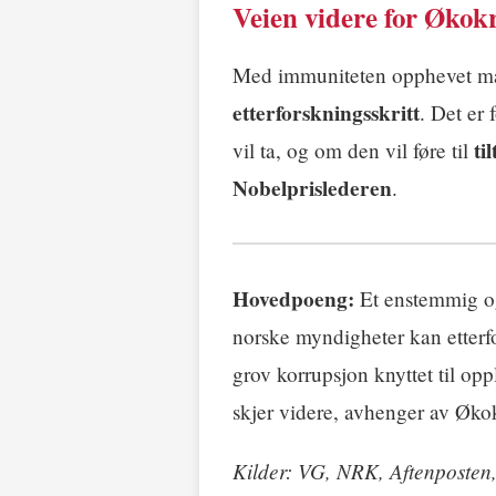
Veien videre for Økok
Med immuniteten opphevet m
etterforskningsskritt
. Det er 
til
vil ta, og om den vil føre til
Nobelprislederen
.
Hovedpoeng:
Et enstemmig og 
norske myndigheter kan etterf
grov korrupsjon knyttet til o
skjer videre, avhenger av Økok
Kilder: VG, NRK, Aftenposten