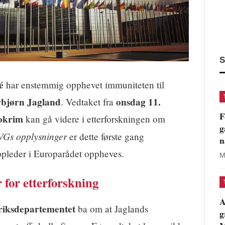
S
é
har enstemmig opphevet immuniteten til
bjørn Jagland
onsdag 11.
. Vedtaket fra
F
okrim
kan gå videre i etterforskningen om
g
VGs opplysninger
er dette første gang
n
oppleder i Europarådet oppheves.
M
 for etterforskning
A
riksdepartementet
ba om at Jaglands
g