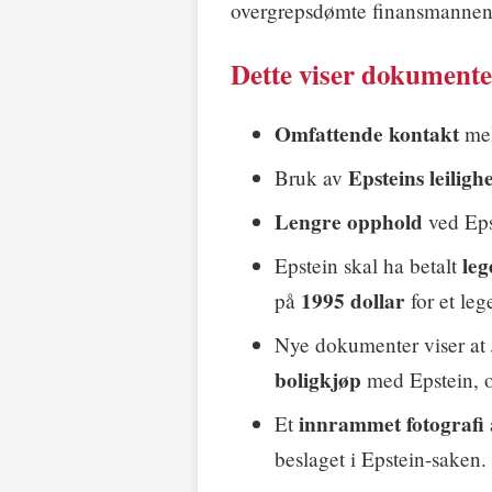
overgrepsdømte finansmanne
Dette viser dokumente
Omfattende kontakt
mel
Epsteins leilig
Bruk av
Lengre opphold
ved Epst
leg
Epstein skal ha betalt
1995 dollar
på
for et le
Nye dokumenter viser at 
boligkjøp
med Epstein, 
innrammet fotografi
Et
beslaget i Epstein-saken.