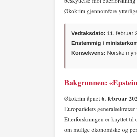
beskyttelse mot etterforskning 
Økokrim gjennomføre ytterliger
Vedtaksdato:
11. februar 
Enstemmig i ministerkom
Konsekvens:
Norske myndi
Bakgrunnen: «Epstei
6. februar 20
Økokrim åpnet
Europarådets generalsekretær 
Etterforskningen er knyttet til
om mulige økonomiske og perso