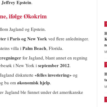
Jeffrey Epstein
n
.
ne, ifølge Økokrim
lom Jagland og Epstein.
H
heter i Paris og New York
ved flere anledninger.
K
n
Palm Beach
eins villa i
, Florida.
M
eregninger
for Jagland, blant annet en regning
september 2012
gebesøk i New York i
.
H
«felles investering»
Jagland diskuterte
og
t
økonomisk hjelp
og ba om
.
M
av Jagland ble funnet under det amerikanske