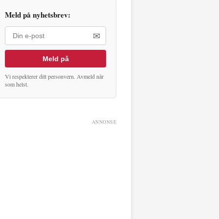
Meld på nyhetsbrev:
✉
Meld på
Vi respekterer ditt personvern. Avmeld når
som helst.
ANNONSE