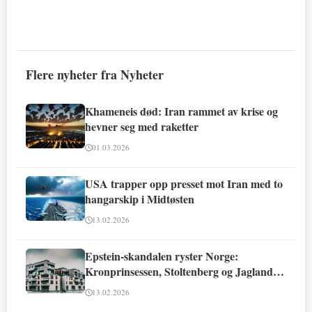
Flere nyheter fra Nyheter
Khameneis død: Iran rammet av krise og
hevner seg med raketter
01.03.2026
USA trapper opp presset mot Iran med to
hangarskip i Midtøsten
13.02.2026
Epstein-skandalen ryster Norge:
Kronprinsessen, Stoltenberg og Jagland
involvert
13.02.2026