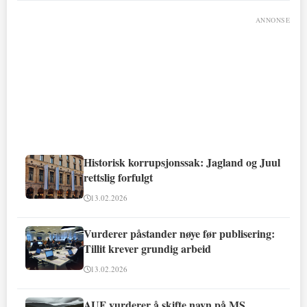
ANNONSE
Historisk korrupsjonssak: Jagland og Juul
rettslig forfulgt
13.02.2026
Vurderer påstander nøye før publisering:
Tillit krever grundig arbeid
13.02.2026
AUF vurderer å skifte navn på MS