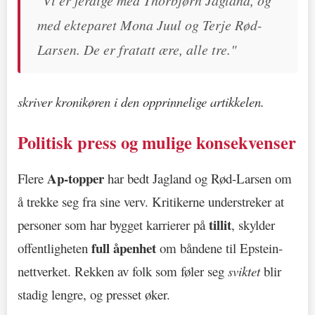
"Vi er ferdige med Thorbjørn Jagland, og
med ekteparet Mona Juul og Terje Rød-
Larsen. De er fratatt ære, alle tre."
skriver kronikøren i den opprinnelige artikkelen.
Politisk press og mulige konsekvenser
Ap-topper
Flere
har bedt Jagland og Rød-Larsen om
å trekke seg fra sine verv. Kritikerne understreker at
tillit
personer som har bygget karrierer på
, skylder
full åpenhet
offentligheten
om båndene til Epstein-
nettverket. Rekken av folk som føler seg
sviktet
blir
stadig lengre, og presset øker.