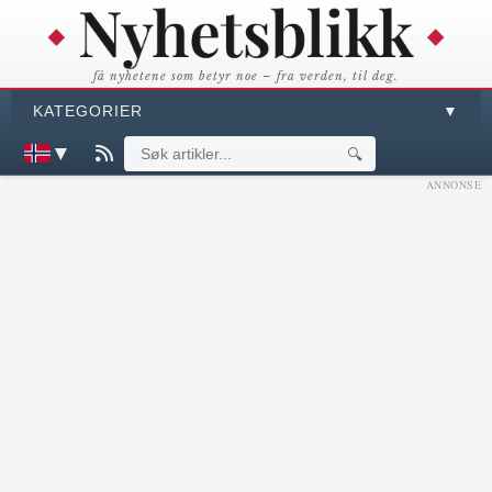
få nyhetene som betyr noe – fra verden, til deg.
KATEGORIER
▼
▼
🔍
ANNONSE