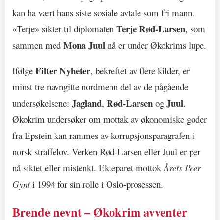
kan ha vært hans siste sosiale avtale som fri mann.
Terje Rød-Larsen
«Terje» sikter til diplomaten
, som
Mona Juul
sammen med
nå er under Økokrims lupe.
Filter Nyheter
Ifølge
, bekreftet av flere kilder, er
minst tre navngitte nordmenn del av de pågående
Jagland
Rød-Larsen
Juul
undersøkelsene:
,
og
.
Økokrim undersøker om mottak av økonomiske goder
fra Epstein kan rammes av korrupsjonsparagrafen i
norsk straffelov. Verken Rød-Larsen eller Juul er per
nå siktet eller mistenkt. Ekteparet mottok
Årets Peer
Gynt
i 1994 for sin rolle i Oslo-prosessen.
Brende nevnt – Økokrim avventer