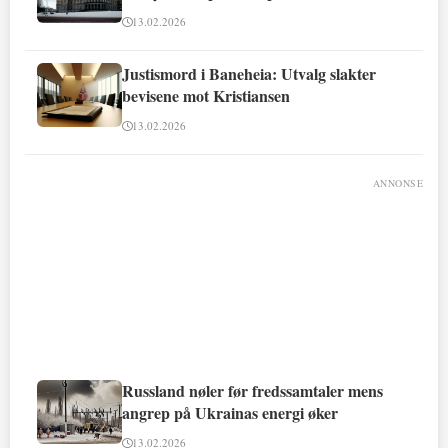
13.02.2026
Justismord i Baneheia: Utvalg slakter
bevisene mot Kristiansen
13.02.2026
ANNONSE
Russland nøler før fredssamtaler mens
angrep på Ukrainas energi øker
13.02.2026