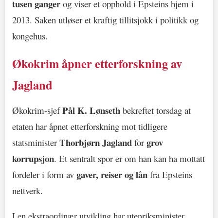
tusen ganger
og viser et opphold i Epsteins hjem i
2013. Saken utløser et kraftig tillitsjokk i politikk og
kongehus.
Økokrim åpner etterforskning av
Jagland
Pål K. Lønseth
Økokrim-sjef
bekreftet torsdag at
etaten har åpnet etterforskning mot tidligere
Thorbjørn Jagland
grov
statsminister
for
korrupsjon
. Et sentralt spor er om han kan ha mottatt
gaver, reiser og lån
fordeler i form av
fra Epsteins
nettverk.
I en ekstraordinær utvikling har utenriksminister