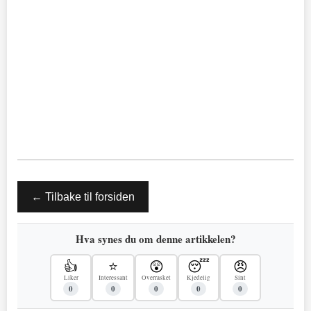
← Tilbake til forsiden
Hva synes du om denne artikkelen?
👍
⭐
😲
😴
😠
Liker
Interessant
Overrasket
Kjedelig
Sint
0
0
0
0
0