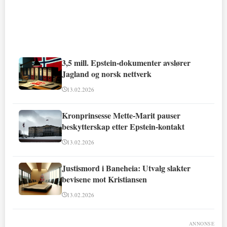
3,5 mill. Epstein-dokumenter avslører
Jagland og norsk nettverk
13.02.2026
Kronprinsesse Mette-Marit pauser
beskytterskap etter Epstein-kontakt
13.02.2026
Justismord i Baneheia: Utvalg slakter
bevisene mot Kristiansen
13.02.2026
ANNONSE