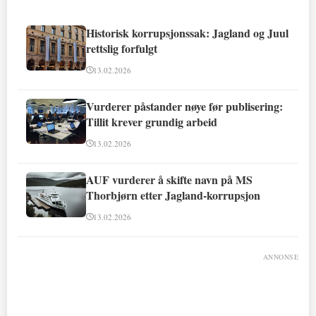
Historisk korrupsjonssak: Jagland og Juul
rettslig forfulgt
13.02.2026
Vurderer påstander nøye før publisering:
Tillit krever grundig arbeid
13.02.2026
AUF vurderer å skifte navn på MS
Thorbjørn etter Jagland-korrupsjon
13.02.2026
ANNONSE