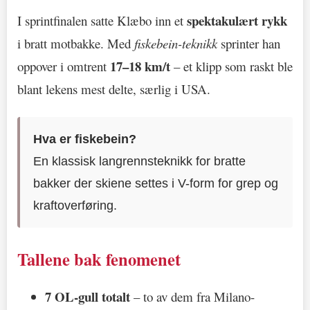
spektakulært rykk
I sprintfinalen satte Klæbo inn et
i bratt motbakke. Med
fiskebein-teknikk
sprinter han
17–18 km/t
oppover i omtrent
– et klipp som raskt ble
blant lekens mest delte, særlig i USA.
Hva er fiskebein?
En klassisk langrennsteknikk for bratte
bakker der skiene settes i V-form for grep og
kraftoverføring.
Tallene bak fenomenet
7 OL-gull totalt
– to av dem fra Milano-