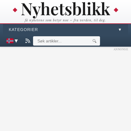
få nyhetene som betyr noe – fra verden, til deg.
KATEGORIER
▼
▼
🔍
ANNONSE