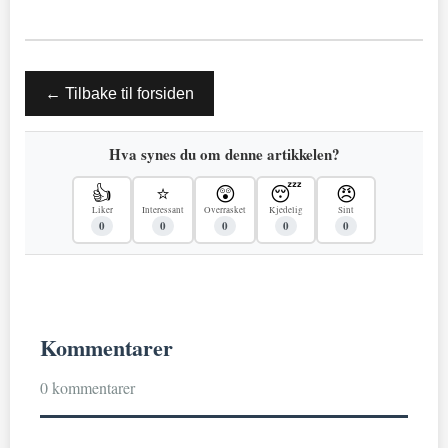
← Tilbake til forsiden
Hva synes du om denne artikkelen?
👍
⭐
😲
😴
😠
Liker
Interessant
Overrasket
Kjedelig
Sint
0
0
0
0
0
Kommentarer
0 kommentarer