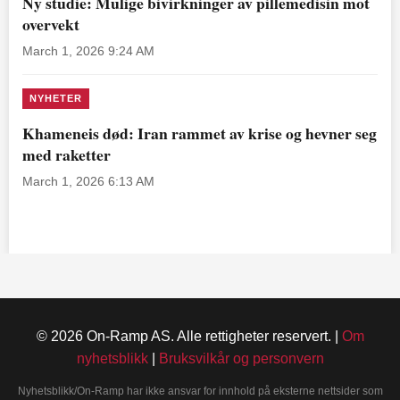
Ny studie: Mulige bivirkninger av pillemedisin mot
overvekt
March 1, 2026 9:24 AM
NYHETER
Khameneis død: Iran rammet av krise og hevner seg
med raketter
March 1, 2026 6:13 AM
© 2026 On-Ramp AS. Alle rettigheter reservert. |
Om
nyhetsblikk
|
Bruksvilkår og personvern
Nyhetsblikk/On-Ramp har ikke ansvar for innhold på eksterne nettsider som