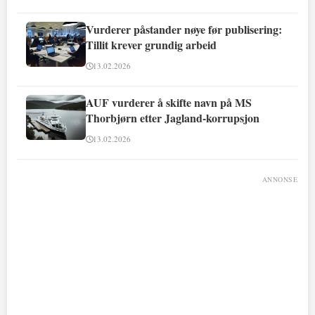
Vurderer påstander nøye før publisering:
Tillit krever grundig arbeid
13.02.2026
AUF vurderer å skifte navn på MS
Thorbjørn etter Jagland-korrupsjon
13.02.2026
ANNONSE