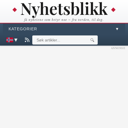
få nyhetene som betyr noe – fra verden, til deg.
KATEGORIER
▼
▼
🔍
ANNONSE