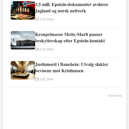
3,5 mill. Epstein-dokumenter avslører
Jagland og norsk nettverk
13.02.2026
Kronprinsesse Mette-Marit pauser
beskytterskap etter Epstein-kontakt
13.02.2026
Justismord i Baneheia: Utvalg slakter
bevisene mot Kristiansen
13.02.2026
ANNONSE