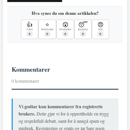
Hva synes du om denne artikkelen?
👍
⭐
😲
😴
😠
Liker
Interessant
Overrasket
Kjedelig
Sint
0
0
0
0
0
Kommentarer
0 kommentarer
Vi godtar kun kommentarer fra registrerte
brukere.
Dette gjør vi for å opprettholde en trygg
og respektfull debatt, samt for å unngå spam og
misbruk. Registrering er gratis og tar bare noen