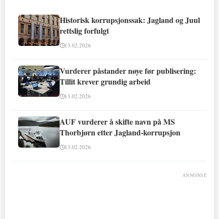
Historisk korrupsjonssak: Jagland og Juul
rettslig forfulgt
13.02.2026
Vurderer påstander nøye før publisering:
Tillit krever grundig arbeid
13.02.2026
AUF vurderer å skifte navn på MS
Thorbjørn etter Jagland-korrupsjon
13.02.2026
ANNONSE