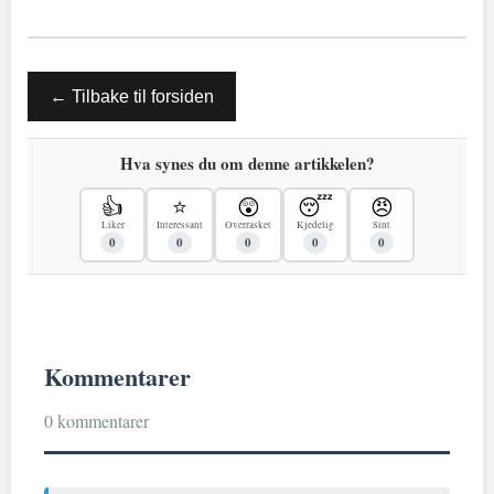
← Tilbake til forsiden
Hva synes du om denne artikkelen?
👍
⭐
😲
😴
😠
Liker
Interessant
Overrasket
Kjedelig
Sint
0
0
0
0
0
Kommentarer
0 kommentarer