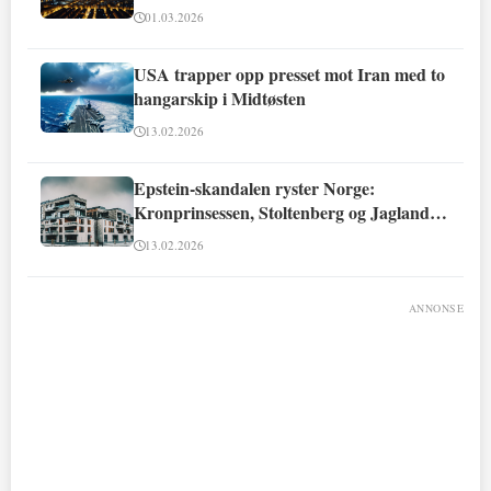
01.03.2026
USA trapper opp presset mot Iran med to
hangarskip i Midtøsten
13.02.2026
Epstein-skandalen ryster Norge:
Kronprinsessen, Stoltenberg og Jagland
involvert
13.02.2026
ANNONSE