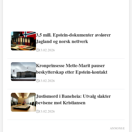
3,5 mill. Epstein-dokumenter avslører
Jagland og norsk nettverk
13.02.2026
Kronprinsesse Mette-Marit pauser
beskytterskap etter Epstein-kontakt
13.02.2026
Justismord i Baneheia: Utvalg slakter
bevisene mot Kristiansen
13.02.2026
ANNONSE