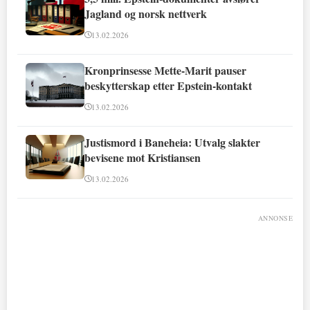
Jagland og norsk nettverk
13.02.2026
Kronprinsesse Mette-Marit pauser
beskytterskap etter Epstein-kontakt
13.02.2026
Justismord i Baneheia: Utvalg slakter
bevisene mot Kristiansen
13.02.2026
ANNONSE