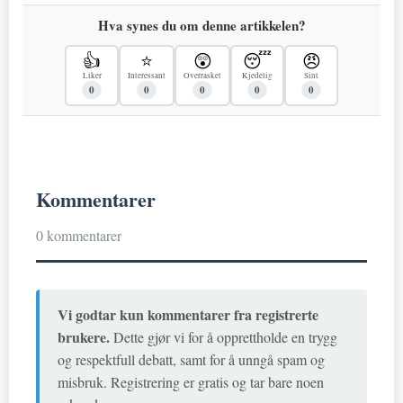
Hva synes du om denne artikkelen?
👍
⭐
😲
😴
😠
Liker
Interessant
Overrasket
Kjedelig
Sint
0
0
0
0
0
Kommentarer
0 kommentarer
Vi godtar kun kommentarer fra registrerte
brukere.
Dette gjør vi for å opprettholde en trygg
og respektfull debatt, samt for å unngå spam og
misbruk. Registrering er gratis og tar bare noen