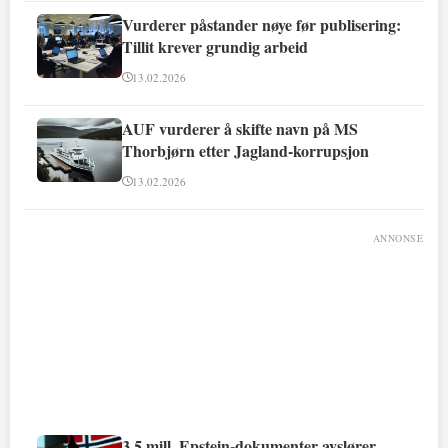
Vurderer påstander nøye før publisering:
Tillit krever grundig arbeid
13.02.2026
AUF vurderer å skifte navn på MS
Thorbjørn etter Jagland-korrupsjon
13.02.2026
ANNONSE
3,5 mill. Epstein-dokumenter avslører