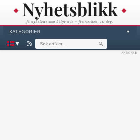
få nyhetene som betyr noe – fra verden, til deg.
KATEGORIER
▼
▼
🔍
ANNONSE