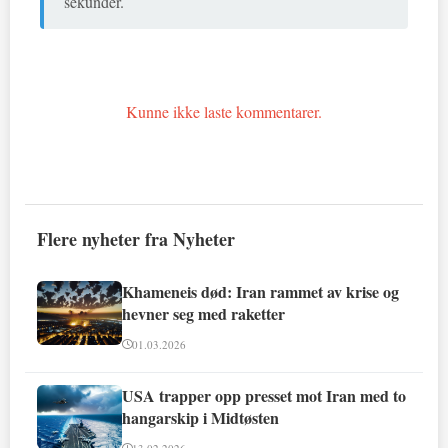
sekunder.
Kunne ikke laste kommentarer.
Flere nyheter fra Nyheter
Khameneis død: Iran rammet av krise og
hevner seg med raketter
01.03.2026
USA trapper opp presset mot Iran med to
hangarskip i Midtøsten