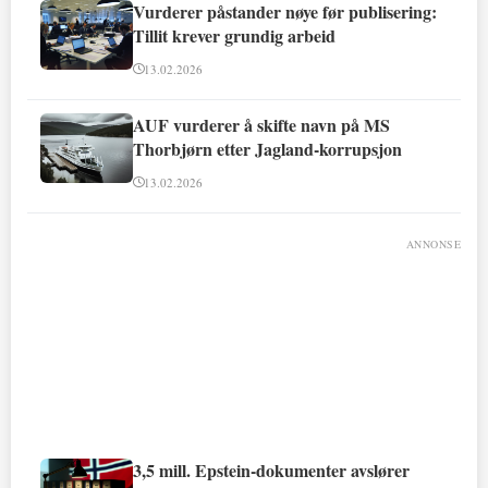
Vurderer påstander nøye før publisering:
Tillit krever grundig arbeid
13.02.2026
AUF vurderer å skifte navn på MS
Thorbjørn etter Jagland-korrupsjon
13.02.2026
ANNONSE
3,5 mill. Epstein-dokumenter avslører