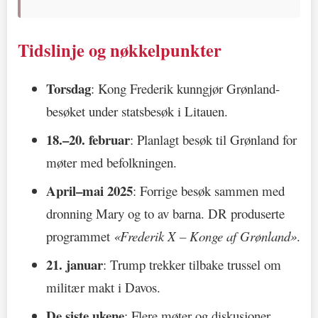
Tidslinje og nøkkelpunkter
Torsdag
: Kong Frederik kunngjør Grønland-
besøket under statsbesøk i Litauen.
18.–20. februar
: Planlagt besøk til Grønland for
møter med befolkningen.
April–mai 2025
: Forrige besøk sammen med
dronning Mary og to av barna. DR produserte
programmet
«Frederik X – Konge af Grønland»
.
21. januar
: Trump trekker tilbake trussel om
militær makt i Davos.
De siste ukene
: Flere møter og diskusjoner