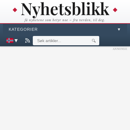
få nyhetene som betyr noe – fra verden, til deg.
KATEGORIER
▼
▼
🔍
ANNONSE