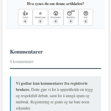
Hva synes du om denne artikkelen?
👍
⭐
😲
😴
😠
Liker
Interessant
Overrasket
Kjedelig
Sint
0
0
0
0
0
Kommentarer
0 kommentarer
Vi godtar kun kommentarer fra registrerte
brukere.
Dette gjør vi for å opprettholde en trygg
og respektfull debatt, samt for å unngå spam og
misbruk. Registrering er gratis og tar bare noen
sekunder.