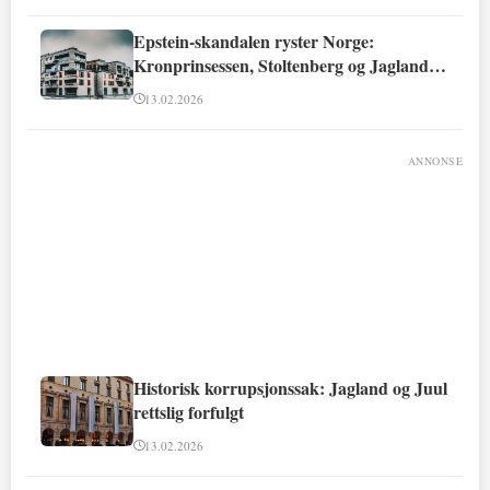
Epstein-skandalen ryster Norge:
Kronprinsessen, Stoltenberg og Jagland
involvert
13.02.2026
ANNONSE
Historisk korrupsjonssak: Jagland og Juul
rettslig forfulgt
13.02.2026