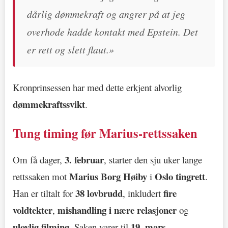
dårlig dømmekraft og angrer på at jeg
overhode hadde kontakt med Epstein. Det
er rett og slett flaut.»
Kronprinsessen har med dette erkjent alvorlig
dømmekraftssvikt
.
Tung timing før Marius-rettssaken
3. februar
Om få dager,
, starter den sju uker lange
Marius Borg Høiby
Oslo tingrett
rettssaken mot
i
.
38 lovbrudd
fire
Han er tiltalt for
, inkludert
voldtekter
mishandling i nære relasjoner
,
og
ulovlig filming
19. mars
. Saken varer til
.