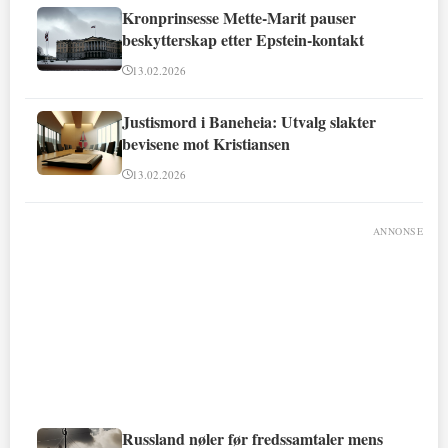
Kronprinsesse Mette-Marit pauser
beskytterskap etter Epstein-kontakt
13.02.2026
Justismord i Baneheia: Utvalg slakter
bevisene mot Kristiansen
13.02.2026
ANNONSE
Russland nøler før fredssamtaler mens