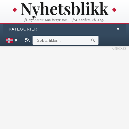
få nyhetene som betyr noe – fra verden, til deg.
KATEGORIER
▼
▼
🔍
ANNONSE