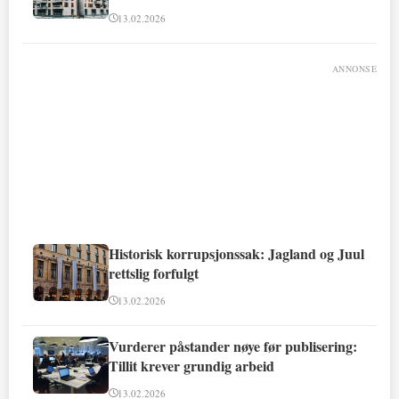
involvert
13.02.2026
ANNONSE
Historisk korrupsjonssak: Jagland og Juul
rettslig forfulgt
13.02.2026
Vurderer påstander nøye før publisering:
Tillit krever grundig arbeid
13.02.2026