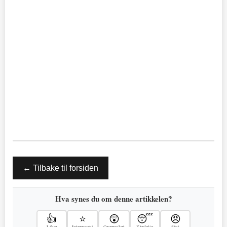
← Tilbake til forsiden
Hva synes du om denne artikkelen?
👍
⭐
😲
😴
😠