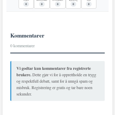
Liker
Interessant
Overrasket
Kjedelig
Sint
0
0
0
0
0
Kommentarer
0 kommentarer
Vi godtar kun kommentarer fra registrerte
brukere.
Dette gjør vi for å opprettholde en trygg
og respektfull debatt, samt for å unngå spam og
misbruk. Registrering er gratis og tar bare noen
sekunder.