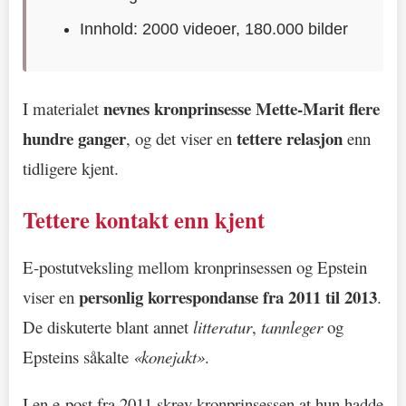
Innhold: 2000 videoer, 180.000 bilder
nevnes kronprinsesse Mette-Marit flere
I materialet
hundre ganger
tettere relasjon
, og det viser en
enn
tidligere kjent.
Tettere kontakt enn kjent
E-postutveksling mellom kronprinsessen og Epstein
personlig korrespondanse fra 2011 til 2013
viser en
.
De diskuterte blant annet
litteratur
,
tannleger
og
Epsteins såkalte
«konejakt»
.
I en e-post fra 2011 skrev kronprinsessen at hun hadde