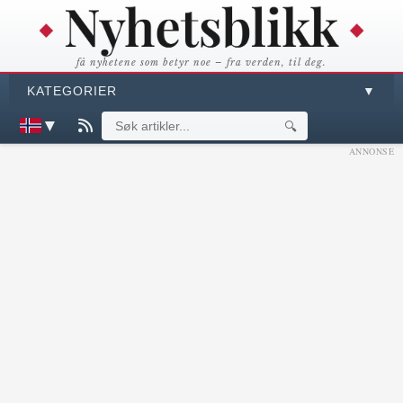
få nyhetene som betyr noe – fra verden, til deg.
KATEGORIER
▼
▼
🔍
ANNONSE