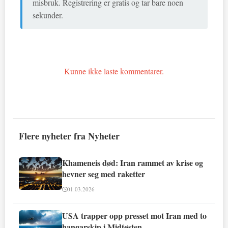
misbruk. Registrering er gratis og tar bare noen
sekunder.
Kunne ikke laste kommentarer.
Flere nyheter fra Nyheter
Khameneis død: Iran rammet av krise og
hevner seg med raketter
01.03.2026
USA trapper opp presset mot Iran med to
hangarskip i Midtøsten