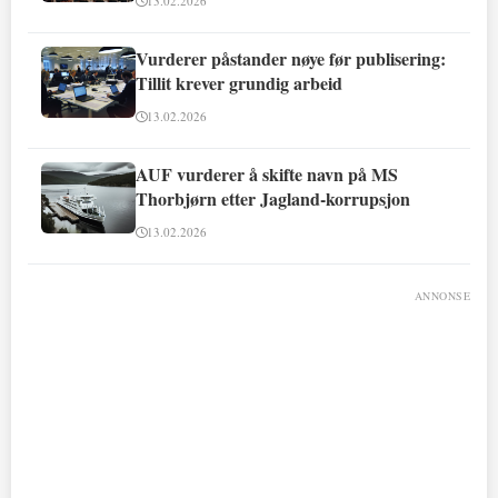
13.02.2026
Vurderer påstander nøye før publisering:
Tillit krever grundig arbeid
13.02.2026
AUF vurderer å skifte navn på MS
Thorbjørn etter Jagland-korrupsjon
13.02.2026
ANNONSE