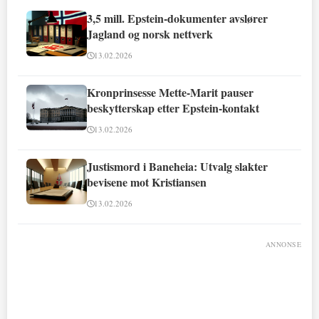
3,5 mill. Epstein-dokumenter avslører
Jagland og norsk nettverk
13.02.2026
Kronprinsesse Mette-Marit pauser
beskytterskap etter Epstein-kontakt
13.02.2026
Justismord i Baneheia: Utvalg slakter
bevisene mot Kristiansen
13.02.2026
ANNONSE