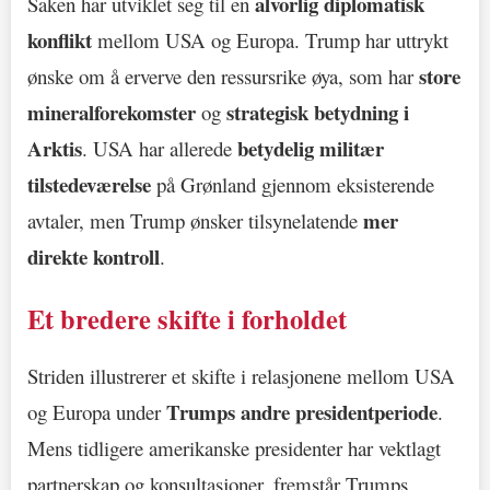
alvorlig diplomatisk
Saken har utviklet seg til en
konflikt
mellom USA og Europa. Trump har uttrykt
store
ønske om å erverve den ressursrike øya, som har
mineralforekomster
strategisk betydning i
og
Arktis
betydelig militær
. USA har allerede
tilstedeværelse
på Grønland gjennom eksisterende
mer
avtaler, men Trump ønsker tilsynelatende
direkte kontroll
.
Et bredere skifte i forholdet
Striden illustrerer et skifte i relasjonene mellom USA
Trumps andre presidentperiode
og Europa under
.
Mens tidligere amerikanske presidenter har vektlagt
partnerskap og konsultasjoner, fremstår Trumps