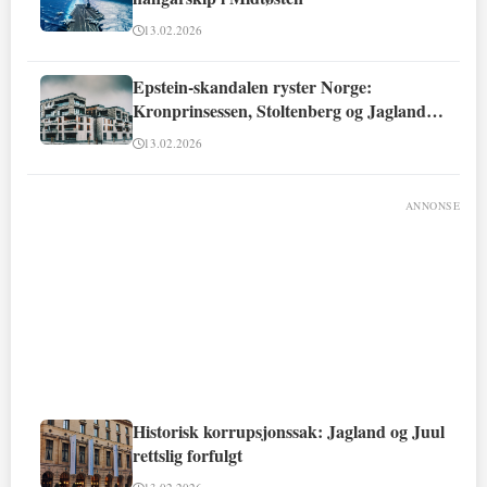
13.02.2026
Epstein-skandalen ryster Norge:
Kronprinsessen, Stoltenberg og Jagland
involvert
13.02.2026
ANNONSE
Historisk korrupsjonssak: Jagland og Juul
rettslig forfulgt