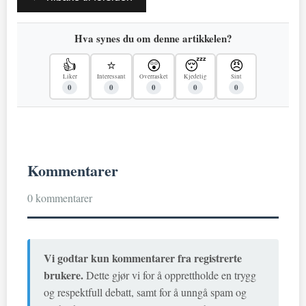
Hva synes du om denne artikkelen?
👍
⭐
😲
😴
😠
Liker
Interessant
Overrasket
Kjedelig
Sint
0
0
0
0
0
Kommentarer
0 kommentarer
Vi godtar kun kommentarer fra registrerte
brukere.
Dette gjør vi for å opprettholde en trygg
og respektfull debatt, samt for å unngå spam og