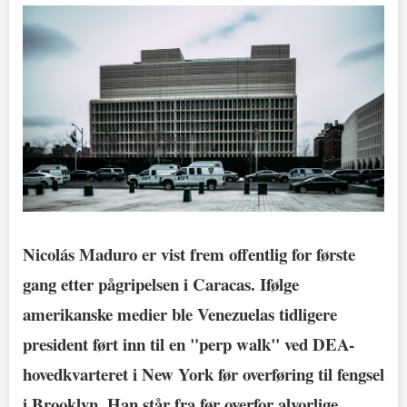
Nicolás Maduro er vist frem offentlig for første
gang etter pågripelsen i Caracas. Ifølge
amerikanske medier ble Venezuelas tidligere
president ført inn til en "perp walk" ved DEA-
hovedkvarteret i New York før overføring til fengsel
i Brooklyn. Han står fra før overfor alvorlige