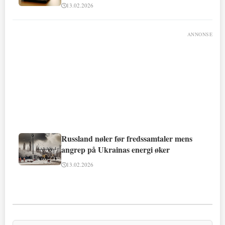
13.02.2026
ANNONSE
Russland nøler før fredssamtaler mens
angrep på Ukrainas energi øker
13.02.2026