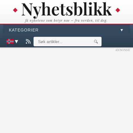
få nyhetene som betyr noe – fra verden, til deg.
KATEGORIER
▼
▼
🔍
ANNONSE