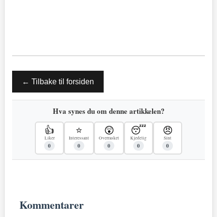
← Tilbake til forsiden
Hva synes du om denne artikkelen?
👍
⭐
😲
😴
😠
Liker
Interessant
Overrasket
Kjedelig
Sint
0
0
0
0
0
Kommentarer