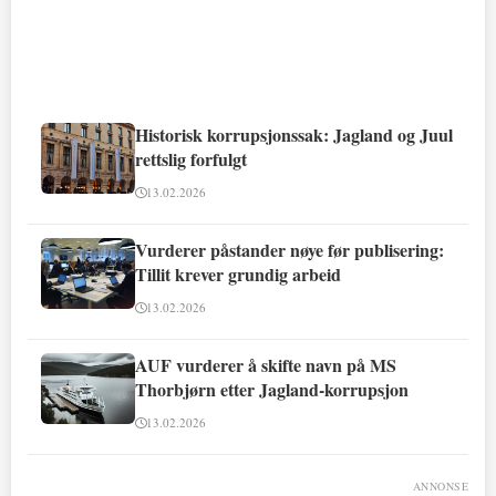
Historisk korrupsjonssak: Jagland og Juul
rettslig forfulgt
13.02.2026
Vurderer påstander nøye før publisering:
Tillit krever grundig arbeid
13.02.2026
AUF vurderer å skifte navn på MS
Thorbjørn etter Jagland-korrupsjon
13.02.2026
ANNONSE