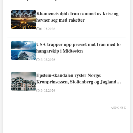
Khameneis død: Iran rammet av krise og
hevner seg med raketter
01.03.2026
USA trapper opp presset mot Iran med to
hangarskip i Midtøsten
13.02.2026
Epstein-skandalen ryster Norge:
Kronprinsessen, Stoltenberg og Jagland
involvert
13.02.2026
ANNONSE