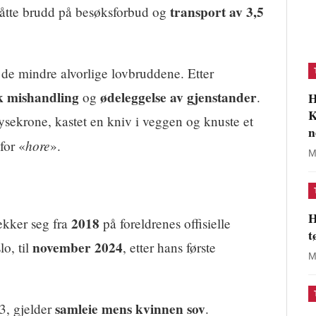
transport av 3,5
ståtte brudd på besøksforbud og
e mindre alvorlige lovbruddene. Etter
sk mishandling
ødeleggelse av gjenstander
og
.
H
K
lysekrone, kastet en kniv i veggen og knuste et
n
hore
for «
».
M
H
2018
ekker seg fra
på foreldrenes offisielle
t
november 2024
o, til
, etter hans første
M
samleie mens kvinnen sov
3, gjelder
.