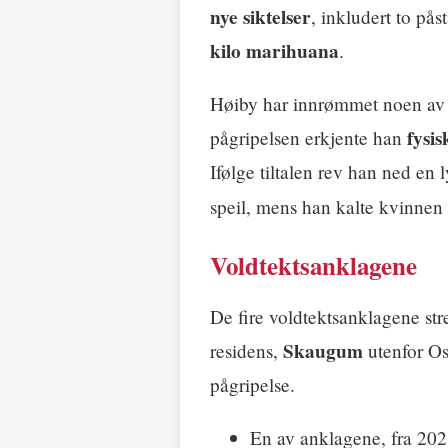
nye siktelser
, inkludert to på
kilo marihuana
.
Høiby har innrømmet noen av d
fysi
pågripelsen erkjente han
Ifølge tiltalen rev han ned en 
speil, mens han kalte kvinnen 
Voldtektsanklagene
De fire voldtektsanklagene str
Skaugum
residens,
utenfor Osl
pågripelse.
En av anklagene, fra 202