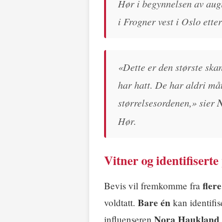
Hør i begynnelsen av augus
i Frogner vest i Oslo ett
«Dette er den største sk
har hatt. De har aldri må
størrelsesordenen,» sier
N
Hør.
Vitner og identifiserte
fler
Bevis vil fremkomme fra
Bare én
voldtatt.
kan identifis
Nora Haukland
influenseren