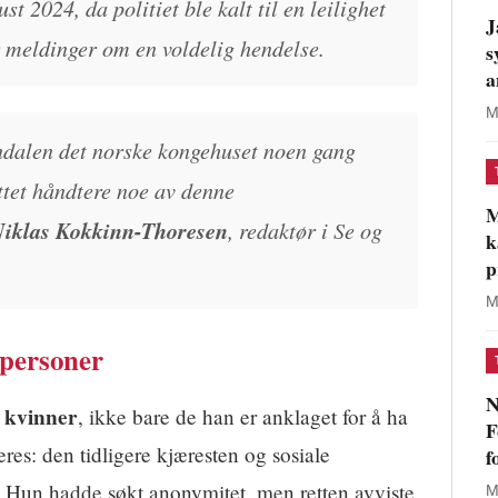
t 2024, da politiet ble kalt til en leilighet
J
er meldinger om en voldelig hendelse.
s
a
M
andalen det norske kongehuset noen gang
ttet håndtere noe av denne
M
iklas Kokkinn-Thoresen
, redaktør i Se og
k
p
M
 personer
N
e kvinner
, ikke bare de han er anklaget for å ha
F
eres: den tidligere kjæresten og sosiale
f
. Hun hadde søkt anonymitet, men retten avviste
M