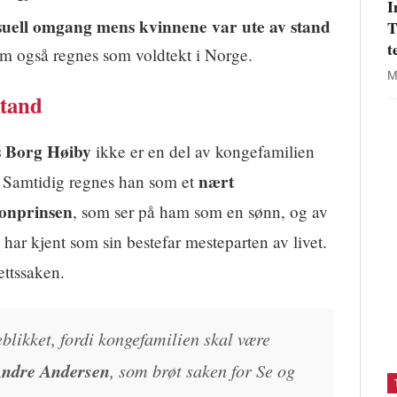
I
suell omgang mens kvinnene var ute av stand
T
t
om også regnes som voldtekt i Norge.
M
stand
 Borg Høiby
ikke er en del av kongefamilien
nært
n. Samtidig regnes han som et
onprinsen
, som ser på ham som en sønn, og av
 har kjent som sin bestefar mesteparten av livet.
ettssaken.
eblikket, fordi kongefamilien skal være
Andre Andersen
, som brøt saken for Se og