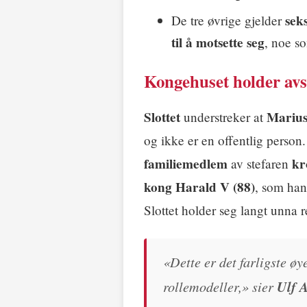
sek
De tre øvrige gjelder
til å motsette seg
, noe s
Kongehuset holder av
Slottet
Marius
understreker at
og ikke er en offentlig perso
familiemedlem
kr
av stefaren
kong Harald V (88)
, som han
Slottet holder seg langt unna r
«Dette er det farligste øy
rollemodeller,» sier
Ulf 