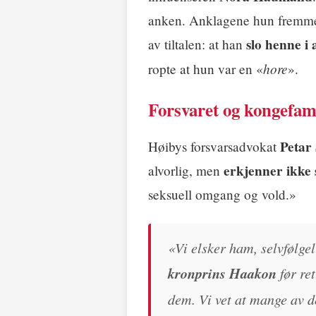
anken. Anklagene hun fremmet o
slo henne i 
av tiltalen: at han
hore
ropte at hun var en «
».
Forsvaret og kongefam
Petar
Høibys forsvarsadvokat
erkjenner ikke s
alvorlig, men
seksuell omgang og vold.»
«Vi elsker ham, selvfølgel
kronprins Haakon
før re
dem. Vi vet at mange av d