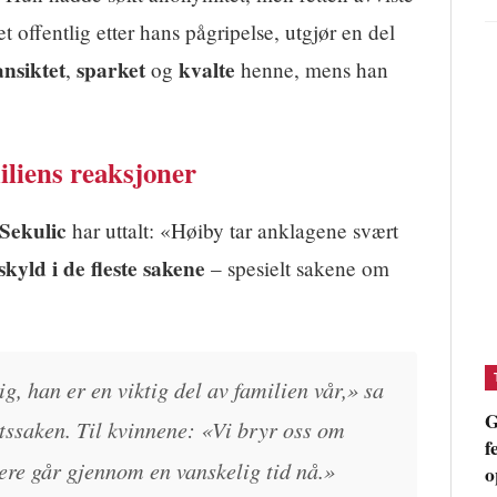
ffentlig etter hans pågripelse, utgjør en del
ansiktet
sparket
kvalte
,
og
henne, mens han
iliens reaksjoner
 Sekulic
har uttalt: «Høiby tar anklagene svært
kyld i de fleste sakene
– spesielt sakene om
ig, han er en viktig del av familien vår,» sa
G
ttssaken. Til kvinnene: «Vi bryr oss om
f
ere går gjennom en vanskelig tid nå.»
o