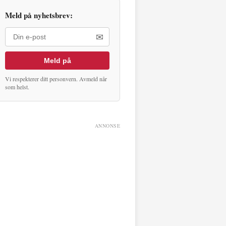
Meld på nyhetsbrev:
✉
Meld på
Vi respekterer ditt personvern. Avmeld når
som helst.
ANNONSE