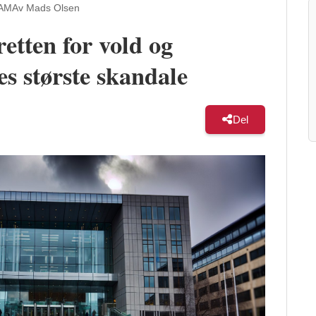
 AM
Av Mads Olsen
etten for vold og
s største skandale
Del