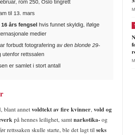
M
ebruar, rom 250, Oslo tingrett
M
am til 13. mars
l
16 års fengsel
hvis funnet skyldig, ifølge
nternasjonale medier
N
f
ar forbudt fotografering av
den blonde 29-
r
 utenfor rettssalen
M
n er samlet i stort antall
er
d
voldtekt av fire kvinner
vold og
, blant annet
,
everk
narkotika-
på hennes leilighet, samt
og
seks
ør rettssaken skulle starte, ble det lagt til