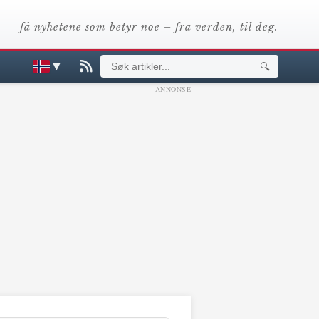
få nyhetene som betyr noe – fra verden, til deg.
▼
🔍
ANNONSE