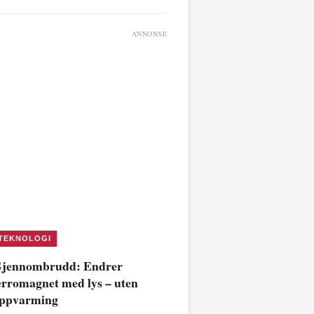
ANNONSE
TEKNOLOGI
jennombrudd: Endrer
erromagnet med lys – uten
ppvarming