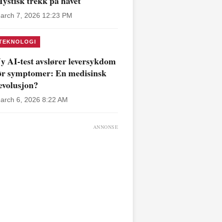
ystisk trekk på havet
arch 7, 2026 12:23 PM
TEKNOLOGI
y AI-test avslører leversykdom
ør symptomer: En medisinsk
evolusjon?
arch 6, 2026 8:22 AM
ANNONSE