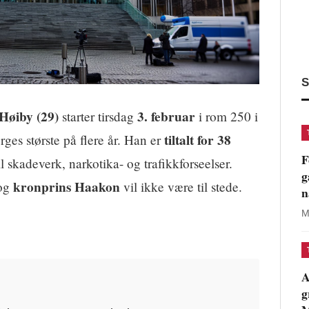
S
Høiby (29)
3. februar
starter tirsdag
i rom 250 i
tiltalt for 38
ges største på flere år. Han er
F
il skadeverk, narkotika- og trafikkforseelser.
g
kronprins Haakon
og
vil ikke være til stede.
n
M
A
g