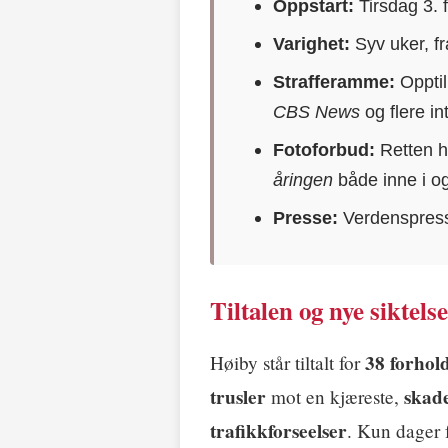
Oppstart:
Tirsdag 3. f
Varighet:
Syv uker, fr
Strafferamme:
Oppti
CBS News
og flere i
Fotoforbud:
Retten h
åringen
både inne i og
Presse:
Verdenspresse
Tiltalen og nye siktels
38 forhol
Høiby står tiltalt for
trusler
skad
mot en kjæreste,
trafikkforseelser
. Kun dager f