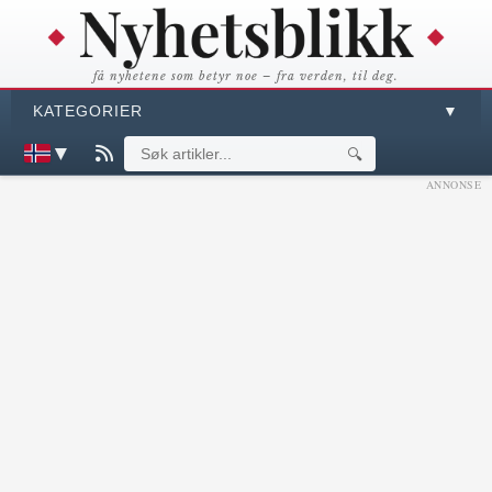
få nyhetene som betyr noe – fra verden, til deg.
KATEGORIER
▼
▼
🔍
ANNONSE