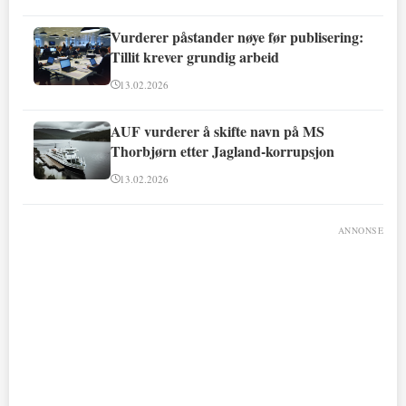
Vurderer påstander nøye før publisering:
Tillit krever grundig arbeid
13.02.2026
AUF vurderer å skifte navn på MS
Thorbjørn etter Jagland-korrupsjon
13.02.2026
ANNONSE