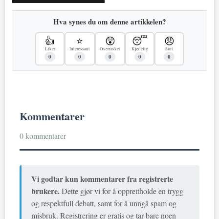
Hva synes du om denne artikkelen?
👍
⭐
😲
😴
😠
Liker
Interessant
Overrasket
Kjedelig
Sint
0
0
0
0
0
Kommentarer
0 kommentarer
Vi godtar kun kommentarer fra registrerte
brukere.
Dette gjør vi for å opprettholde en trygg
og respektfull debatt, samt for å unngå spam og
misbruk. Registrering er gratis og tar bare noen