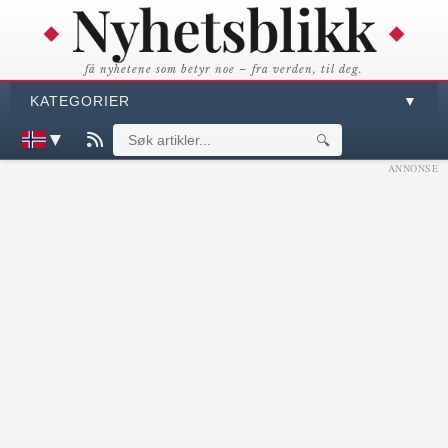
få nyhetene som betyr noe – fra verden, til deg.
KATEGORIER
▼
▼
🔍
ANNONSE