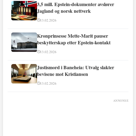
3,5 mill. Epstein-dokumenter avslører
Jagland og norsk nettverk
13.02.2026
Kronprinsesse Mette-Marit pauser
beskytterskap etter Epstein-kontakt
13.02.2026
Justismord i Baneheia: Utvalg slakter
bevisene mot Kristiansen
13.02.2026
ANNONSE