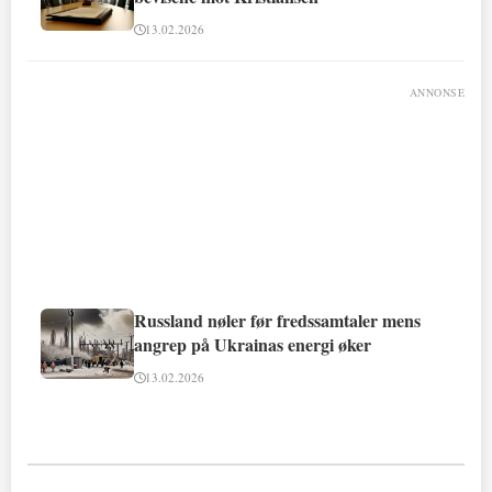
13.02.2026
ANNONSE
Russland nøler før fredssamtaler mens
angrep på Ukrainas energi øker
13.02.2026