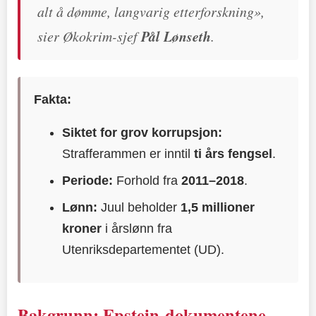
alt å dømme, langvarig etterforskning»,
sier Økokrim-sjef
Pål Lønseth
.
Fakta:
Siktet for grov korrupsjon:
Strafferammen er inntil
ti års fengsel
.
Periode:
Forhold fra
2011–2018
.
Lønn:
Juul beholder
1,5 millioner
kroner
i årslønn fra
Utenriksdepartementet (UD).
Bakgrunn: Epstein-dokumentene