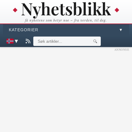
få nyhetene som betyr noe – fra verden, til deg.
KATEGORIER
▼
▼
🔍
ANNONSE