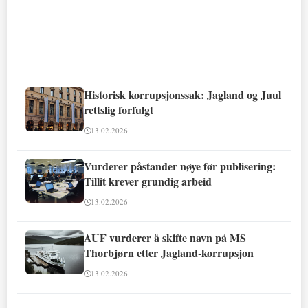
Historisk korrupsjonssak: Jagland og Juul
rettslig forfulgt
13.02.2026
Vurderer påstander nøye før publisering:
Tillit krever grundig arbeid
13.02.2026
AUF vurderer å skifte navn på MS
Thorbjørn etter Jagland-korrupsjon
13.02.2026