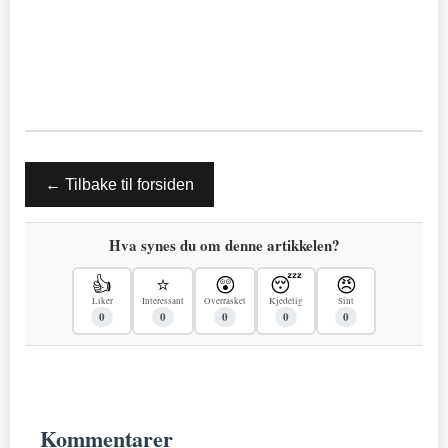
← Tilbake til forsiden
Hva synes du om denne artikkelen?
👍
⭐
😲
😴
😠
Liker
Interessant
Overrasket
Kjedelig
Sint
0
0
0
0
0
Kommentarer