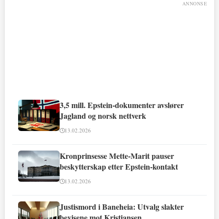
ANNONSE
3,5 mill. Epstein-dokumenter avslører
Jagland og norsk nettverk
13.02.2026
Kronprinsesse Mette-Marit pauser
beskytterskap etter Epstein-kontakt
13.02.2026
Justismord i Baneheia: Utvalg slakter
bevisene mot Kristiansen