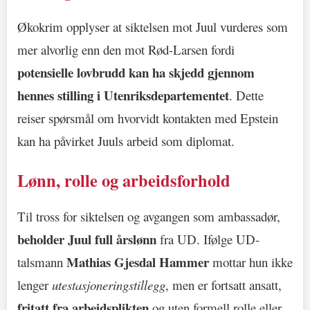
Økokrim opplyser at siktelsen mot Juul vurderes som
mer alvorlig enn den mot Rød-Larsen fordi
potensielle lovbrudd kan ha skjedd gjennom
hennes stilling i Utenriksdepartementet
. Dette
reiser spørsmål om hvorvidt kontakten med Epstein
kan ha påvirket Juuls arbeid som diplomat.
Lønn, rolle og arbeidsforhold
Til tross for siktelsen og avgangen som ambassadør,
beholder Juul full årslønn
fra UD. Ifølge UD-
Mathias Gjesdal Hammer
talsmann
mottar hun ikke
lenger
utestasjoneringstillegg
, men er fortsatt ansatt,
fritatt fra arbeidsplikten
og uten formell rolle eller