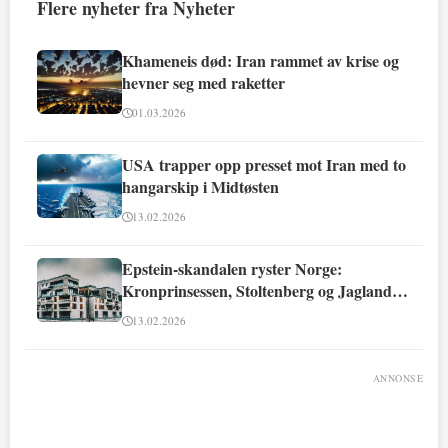
Flere nyheter fra Nyheter
Khameneis død: Iran rammet av krise og
hevner seg med raketter
01.03.2026
USA trapper opp presset mot Iran med to
hangarskip i Midtøsten
13.02.2026
Epstein-skandalen ryster Norge:
Kronprinsessen, Stoltenberg og Jagland
involvert
13.02.2026
ANNONSE