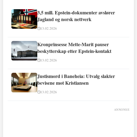
3,5 mill. Epstein-dokumenter avslører
Jagland og norsk nettverk
13.02.2026
Kronprinsesse Mette-Marit pauser
beskytterskap etter Epstein-kontakt
13.02.2026
Justismord i Baneheia: Utvalg slakter
bevisene mot Kristiansen
13.02.2026
ANNONSE