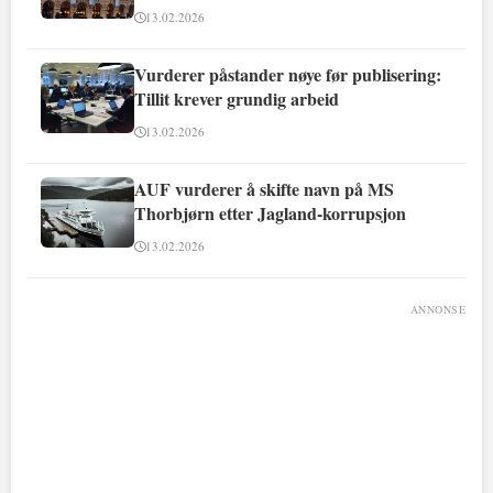
13.02.2026
Vurderer påstander nøye før publisering:
Tillit krever grundig arbeid
13.02.2026
AUF vurderer å skifte navn på MS
Thorbjørn etter Jagland-korrupsjon
13.02.2026
ANNONSE