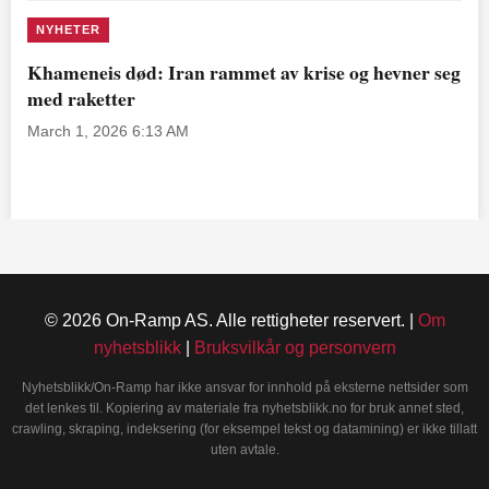
NYHETER
Khameneis død: Iran rammet av krise og hevner seg
med raketter
March 1, 2026 6:13 AM
© 2026 On-Ramp AS. Alle rettigheter reservert. |
Om
nyhetsblikk
|
Bruksvilkår og personvern
Nyhetsblikk/On-Ramp har ikke ansvar for innhold på eksterne nettsider som
det lenkes til. Kopiering av materiale fra nyhetsblikk.no for bruk annet sted,
crawling, skraping, indeksering (for eksempel tekst og datamining) er ikke tillatt
uten avtale.