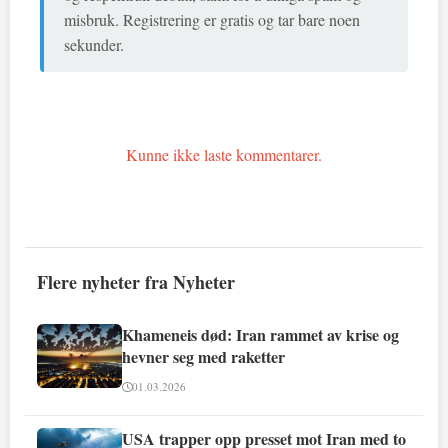
misbruk. Registrering er gratis og tar bare noen
sekunder.
Kunne ikke laste kommentarer.
Flere nyheter fra Nyheter
Khameneis død: Iran rammet av krise og
hevner seg med raketter
01.03.2026
USA trapper opp presset mot Iran med to