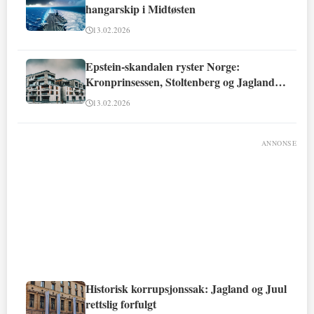
hangarskip i Midtøsten
13.02.2026
Epstein-skandalen ryster Norge:
Kronprinsessen, Stoltenberg og Jagland
involvert
13.02.2026
ANNONSE
Historisk korrupsjonssak: Jagland og Juul
rettslig forfulgt