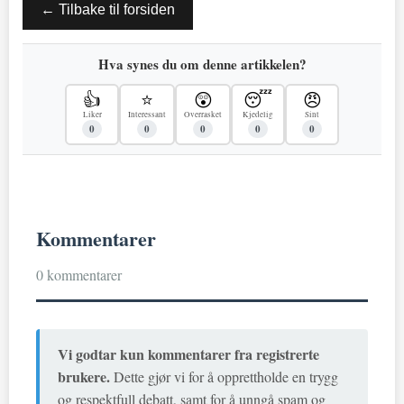
← Tilbake til forsiden
Hva synes du om denne artikkelen?
👍
⭐
😲
😴
😠
Liker
Interessant
Overrasket
Kjedelig
Sint
0
0
0
0
0
Kommentarer
0 kommentarer
Vi godtar kun kommentarer fra registrerte
brukere.
Dette gjør vi for å opprettholde en trygg
og respektfull debatt, samt for å unngå spam og