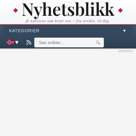
få nyhetene som betyr noe – fra verden, til deg.
KATEGORIER
▼
▼
🔍
ANNONSE