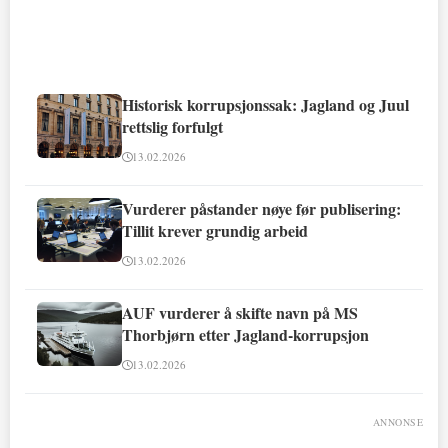
Historisk korrupsjonssak: Jagland og Juul
rettslig forfulgt
13.02.2026
Vurderer påstander nøye før publisering:
Tillit krever grundig arbeid
13.02.2026
AUF vurderer å skifte navn på MS
Thorbjørn etter Jagland-korrupsjon
13.02.2026
ANNONSE