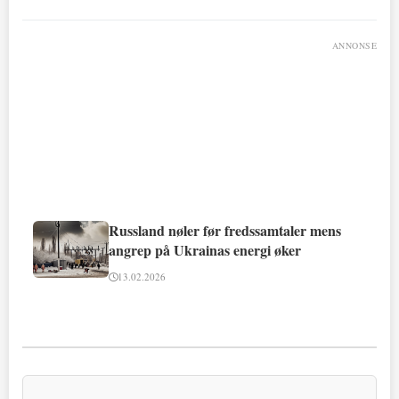
ANNONSE
Russland nøler før fredssamtaler mens
angrep på Ukrainas energi øker
13.02.2026