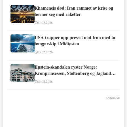
Khameneis død: Iran rammet av krise og
hevner seg med raketter
01.03.2026
USA trapper opp presset mot Iran med to
hangarskip i Midtøsten
13.02.2026
Epstein-skandalen ryster Norge:
Kronprinsessen, Stoltenberg og Jagland
involvert
13.02.2026
ANNONSE