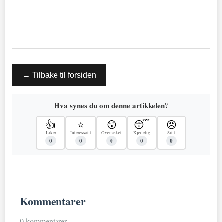
← Tilbake til forsiden
Hva synes du om denne artikkelen?
👍
⭐
😲
😴
😠
Liker
Interessant
Overrasket
Kjedelig
Sint
0
0
0
0
0
Kommentarer
0 kommentarer