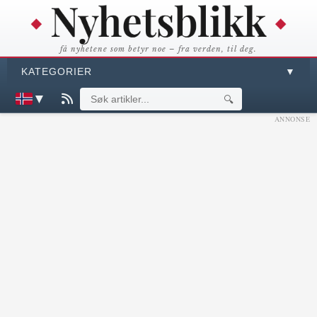
få nyhetene som betyr noe – fra verden, til deg.
KATEGORIER
▼
▼
🔍
ANNONSE