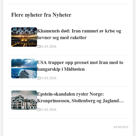
Flere nyheter fra Nyheter
Khameneis død: Iran rammet av krise og
hevner seg med raketter
01.03.2026
USA trapper opp presset mot Iran med to
hangarskip i Midtøsten
13.02.2026
Epstein-skandalen ryster Norge:
Kronprinsessen, Stoltenberg og Jagland
involvert
13.02.2026
ANNONSE