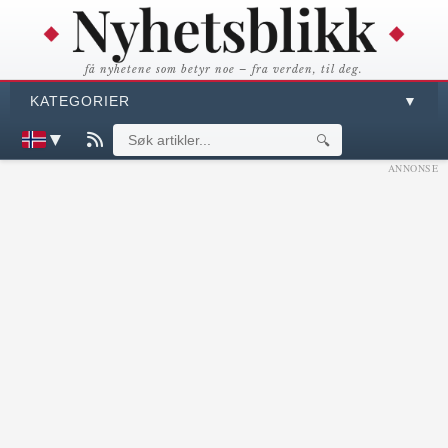
få nyhetene som betyr noe – fra verden, til deg.
KATEGORIER
▼
▼
🔍
ANNONSE