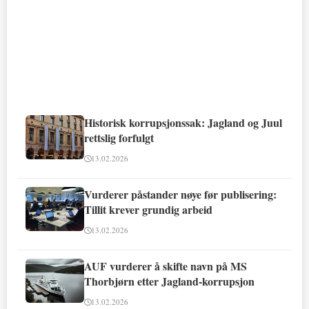
Historisk korrupsjonssak: Jagland og Juul
rettslig forfulgt
13.02.2026
Vurderer påstander nøye før publisering:
Tillit krever grundig arbeid
13.02.2026
AUF vurderer å skifte navn på MS
Thorbjørn etter Jagland-korrupsjon
13.02.2026