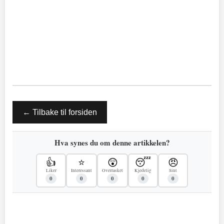
← Tilbake til forsiden
Hva synes du om denne artikkelen?
👍
⭐
😲
😴
😠
Liker
Interessant
Overrasket
Kjedelig
Sint
0
0
0
0
0