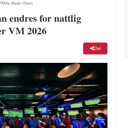
 PM
Av Mads Olsen
n endres for nattlig
der VM 2026
Del