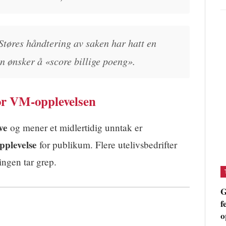
tøres håndtering av saken har hatt en
n ønsker å «score billige poeng».
for VM-opplevelsen
ve
og mener et midlertidig unntak er
pplevelse
for publikum. Flere utelivsbedrifter
ringen tar grep.
G
f
o