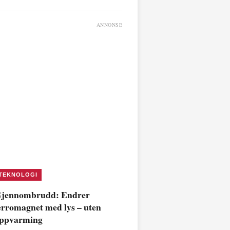
ANNONSE
TEKNOLOGI
jennombrudd: Endrer
erromagnet med lys – uten
ppvarming