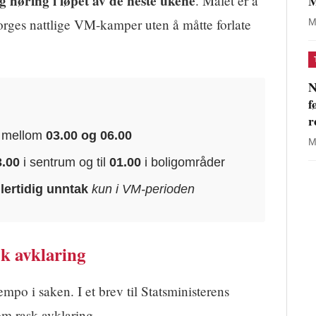
g høring i løpet av de neste ukene
M
. Målet er å
orges nattlige VM-kamper uten å måtte forlate
M
N
f
r
g mellom
03.00 og 06.00
M
3.00
i sentrum og til
01.00
i boligområder
lertidig unntak
kun i VM-perioden
sk avklaring
mpo i saken. I et brev til Statsministerens
m rask avklaring.