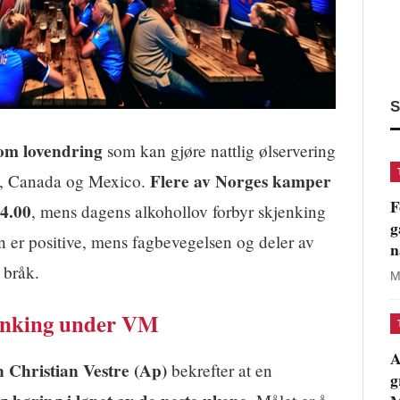
S
 om lovendring
som kan gjøre nattlig ølservering
Flere av Norges kamper
A, Canada og Mexico.
F
04.00
, mens dagens alkohollov forbyr skjenking
g
en er positive, mens fagbevegelsen og deler av
n
 bråk.
M
jenking under VM
A
 Christian Vestre (Ap)
bekrefter at en
g