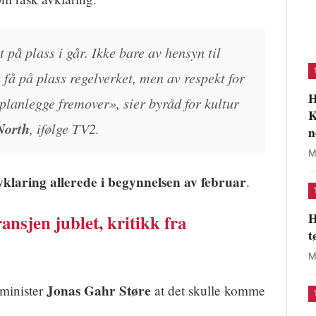
t på plass i går. Ikke bare av hensyn til
få på plass regelverket, men av respekt for
H
planlegge fremover», sier byråd for kultur
K
North
, ifølge TV2.
n
M
klaring allerede i begynnelsen av februar
.
H
ransjen jublet, kritikk fra
t
M
Jonas Gahr Støre
sminister
at det skulle komme