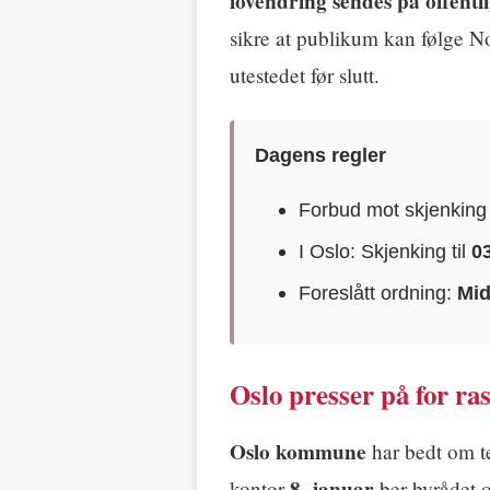
lovendring sendes på offentli
sikre at publikum kan følge N
utestedet før slutt.
Dagens regler
Forbud mot skjenkin
I Oslo: Skjenking til
0
Foreslått ordning:
Mid
Oslo presser på for ra
Oslo kommune
har bedt om te
8. januar
kontor
ber byrådet o