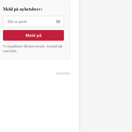
Meld på nyhetsbrev:
✉
Meld på
Vi respekterer ditt personvern. Avmeld når
som helst.
ANNONSE