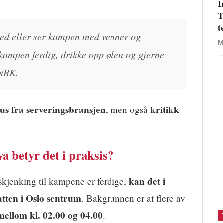
I
T
t
sted eller ser kampen med venner og
M
 kampen ferdig, drikke opp ølen og gjerne
 NRK.
us fra serveringsbransjen
kritikk
, men også
a betyr det i praksis?
kan det i
skjenking til kampene er ferdige,
atten i Oslo sentrum
. Bakgrunnen er at flere av
mellom kl. 02.00 og 04.00
.