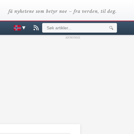
få nyhetene som betyr noe – fra verden, til deg.
▼
🔍
ANNONSE