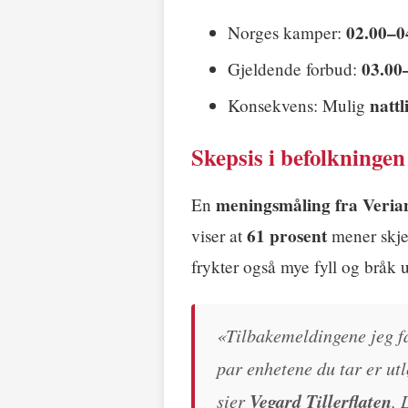
02.00–0
Norges kamper:
03.00
Gjeldende forbud:
nattl
Konsekvens: Mulig
Skepsis i befolkningen
meningsmåling fra Veria
En
61 prosent
viser at
mener skje
frykter også mye fyll og bråk
«Tilbakemeldingene jeg få
par enhetene du tar er utl
sier
Vegard Tillerflaten
, 