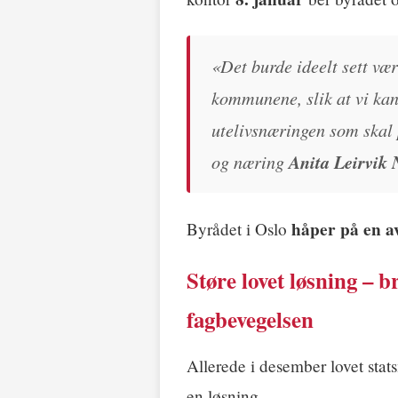
«Det burde ideelt sett vær
kommunene, slik at vi kan 
utelivsnæringen som skal 
og næring
Anita Leirvik 
håper på en av
Byrådet i Oslo
Støre lovet løsning – b
fagbevegelsen
Allerede i desember lovet stat
en løsning.