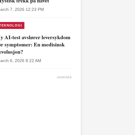
ystisk trekk på havet
arch 7, 2026 12:23 PM
TEKNOLOGI
y AI-test avslører leversykdom
ør symptomer: En medisinsk
evolusjon?
arch 6, 2026 8:22 AM
ANNONSE