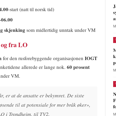
J
4.00
-start (natt til norsk tid)
s
a
–06.00
M
ig skjenking
som midlertidig unntak under VM
 og fra LO
M
k
n
IOGT
for den rusforebyggende organisasjonen
p
60 prosent
nketidene allerede er lange nok.
M
 under VM.
N
r, er at de ansatte er bekymret. De siste
F
øsende til at potensiale for mer bråk øker»,
f
LO i Trondheim, til TV2.
M