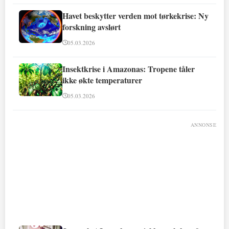
Havet beskytter verden mot tørkekrise: Ny
forskning avslørt
05.03.2026
Insektkrise i Amazonas: Tropene tåler
ikke økte temperaturer
05.03.2026
ANNONSE