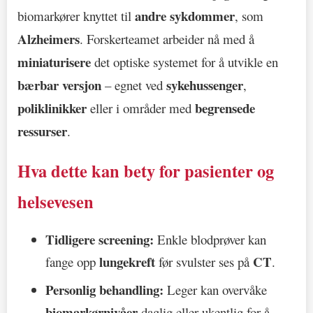
andre sykdommer
biomarkører knyttet til
, som
Alzheimers
. Forskerteamet arbeider nå med å
miniaturisere
det optiske systemet for å utvikle en
bærbar versjon
sykehussenger
– egnet ved
,
poliklinikker
begrensede
eller i områder med
ressurser
.
Hva dette kan bety for pasienter og
helsevesen
Tidligere screening:
Enkle blodprøver kan
lungekreft
CT
fange opp
før svulster ses på
.
Personlig behandling:
Leger kan overvåke
biomarkørnivåer
daglig eller ukentlig for å