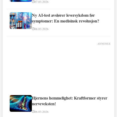
07.03.2026
Ny AI-test avslører leversykdom før
symptomer: En medisinsk revolusjon?
06.03.2026
ANNONSE
Hjernens hemmelighet: Kraftformer styrer
nerveveksten!
06.03.2026