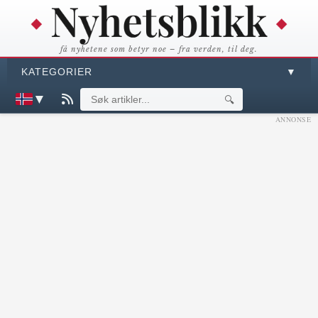
få nyhetene som betyr noe – fra verden, til deg.
KATEGORIER
▼
▼
🔍
ANNONSE