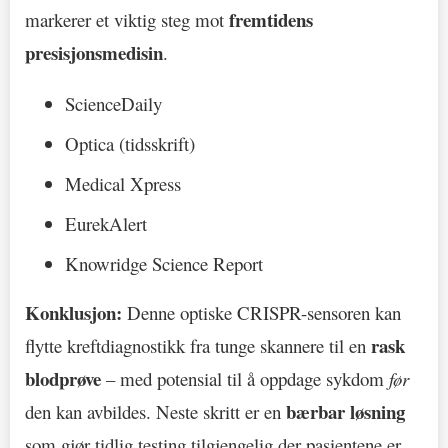
fremtidens
markerer et viktig steg mot
presisjonsmedisin
.
ScienceDaily
Optica (tidsskrift)
Medical Xpress
EurekAlert
Knowridge Science Report
Konklusjon:
Denne optiske CRISPR-sensoren kan
rask
flytte kreftdiagnostikk fra tunge skannere til en
blodprøve
– med potensial til å oppdage sykdom
før
bærbar løsning
den kan avbildes. Neste skritt er en
som gjør tidlig testing tilgjengelig der pasientene er.