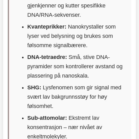
gjenkjenner og kutter spesifikke
DNA/RNA-sekvenser.
Kvanteprikker:
Nanokrystaller som
lyser ved belysning og brukes som
følsomme signalbærere.
DNA-tetraedre:
Små, stive DNA-
pyramider som kontrollerer avstand og
plassering på nanoskalа.
SHG:
Lysfenomen som gir signal med
svært lav bakgrunnsstøy for høy
følsomhet.
Sub-attomolar:
Ekstremt lav
konsentrasjon – nær nivået av
enkeltmolekyler.