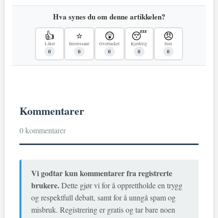
Hva synes du om denne artikkelen?
👍
⭐
😲
😴
😠
Liker
Interessant
Overrasket
Kjedelig
Sint
0
0
0
0
0
Kommentarer
0 kommentarer
Vi godtar kun kommentarer fra registrerte
brukere.
Dette gjør vi for å opprettholde en trygg
og respektfull debatt, samt for å unngå spam og
misbruk. Registrering er gratis og tar bare noen